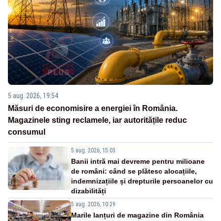
5 aug. 2026, 19:54
Măsuri de economisire a energiei în România.
Magazinele sting reclamele, iar autoritățile reduc
consumul
5 aug. 2026, 15:03
Banii intră mai devreme pentru milioane
de români: când se plătesc alocațiile,
indemnizațiile și drepturile persoanelor cu
dizabilități
5 aug. 2026, 10:29
Marile lanțuri de magazine din România