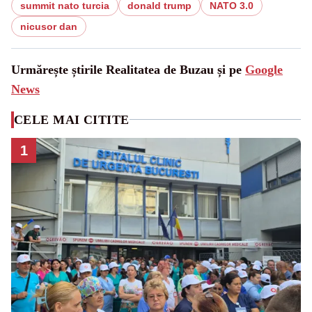
summit nato turcia
donald trump
NATO 3.0
nicusor dan
Urmărește știrile Realitatea de Buzau și pe
Google
News
CELE MAI CITITE
1