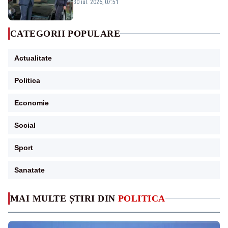
publice
30 iul. 2026, 07:51
CATEGORII POPULARE
Actualitate
Politica
Economie
Social
Sport
Sanatate
MAI MULTE ȘTIRI DIN
POLITICA