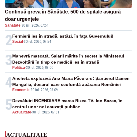
Continuă greva în Sănătate. 500 de spitale asigură
doar urgențele
Sanatate
·
30 iul. 2026, 07:51
2
Fermierii ies în stradă, astăzi, în fața Guvernului!
Social
-
30 iul. 2026, 07:54
3
Manevră mascată. Salarii mărite în secret la Ministerul
Dezvoltării în timp ce medicii ies în stradă
Politica
-
30 iul. 2026, 08:00
4
Ancheta explozivă Ana Maria Păcuraru: Șantierul Damen
Mangalia, dosarul care scufundă apărarea României
Economie
-
30 iul. 2026, 08:09
5
Dezvăluiri INCENDIARE marca Rizea TV: Ion Bazac, în
centrul unor noi acuzații publice
Actualitate
-
30 iul. 2026, 07:51
ACTUALITATE