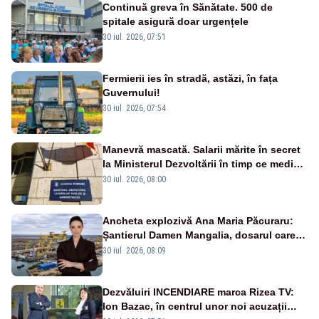
Continuă greva în Sănătate. 500 de
spitale asigură doar urgențele
30 iul. 2026, 07:51
Fermierii ies în stradă, astăzi, în fața
Guvernului!
30 iul. 2026, 07:54
Manevră mascată. Salarii mărite în secret
la Ministerul Dezvoltării în timp ce medicii
ies în stradă
30 iul. 2026, 08:00
Ancheta explozivă Ana Maria Păcuraru:
Șantierul Damen Mangalia, dosarul care
scufundă apărarea României
30 iul. 2026, 08:09
Dezvăluiri INCENDIARE marca Rizea TV:
Ion Bazac, în centrul unor noi acuzații