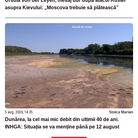
Ursula von der Leyen, mesaj dur după atacul Rusiei
asupra Kievului: „Moscova trebuie să plătească”
5 aug. 2026, 14:35
Stoica Marian
Dunărea, la cel mai mic debit din ultimii 40 de ani.
INHGA: Situația se va menține până pe 12 august