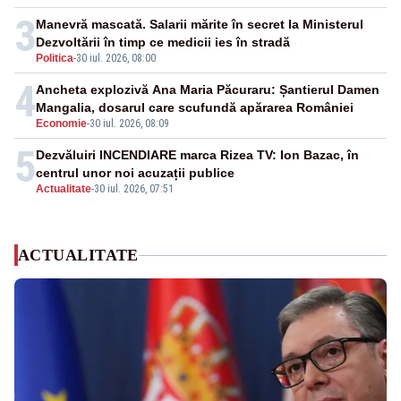
3
Manevră mascată. Salarii mărite în secret la Ministerul
Dezvoltării în timp ce medicii ies în stradă
Politica
-
30 iul. 2026, 08:00
4
Ancheta explozivă Ana Maria Păcuraru: Șantierul Damen
Mangalia, dosarul care scufundă apărarea României
Economie
-
30 iul. 2026, 08:09
5
Dezvăluiri INCENDIARE marca Rizea TV: Ion Bazac, în
centrul unor noi acuzații publice
Actualitate
-
30 iul. 2026, 07:51
ACTUALITATE