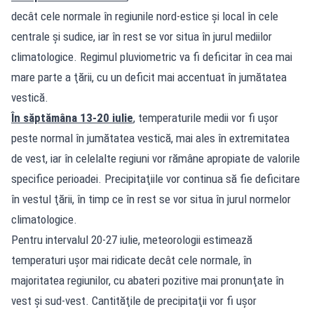
decât cele normale în regiunile nord-estice şi local în cele
centrale şi sudice, iar în rest se vor situa în jurul mediilor
climatologice. Regimul pluviometric va fi deficitar în cea mai
mare parte a ţării, cu un deficit mai accentuat în jumătatea
vestică.
În săptămâna 13-20 iulie
, temperaturile medii vor fi uşor
peste normal în jumătatea vestică, mai ales în extremitatea
de vest, iar în celelalte regiuni vor rămâne apropiate de valorile
specifice perioadei. Precipitaţiile vor continua să fie deficitare
în vestul ţării, în timp ce în rest se vor situa în jurul normelor
climatologice.
Pentru intervalul 20-27 iulie, meteorologii estimează
temperaturi uşor mai ridicate decât cele normale, în
majoritatea regiunilor, cu abateri pozitive mai pronunţate în
vest şi sud-vest. Cantităţile de precipitaţii vor fi uşor