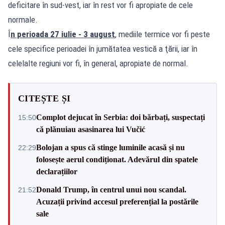
deficitare în sud-vest, iar în rest vor fi apropiate de cele
normale.
Î
n perioada 27 iulie - 3 august
, mediile termice vor fi peste
cele specifice perioadei în jumătatea vestică a ţării, iar în
celelalte regiuni vor fi, în general, apropiate de normal.
CITEȘTE ȘI
Complot dejucat în Serbia: doi bărbați, suspectați
15:50
că plănuiau asasinarea lui Vučić
Bolojan a spus că stinge luminile acasă și nu
22:29
folosește aerul condiționat. Adevărul din spatele
declarațiilor
Donald Trump, în centrul unui nou scandal.
21:52
Acuzații privind accesul preferențial la postările
sale