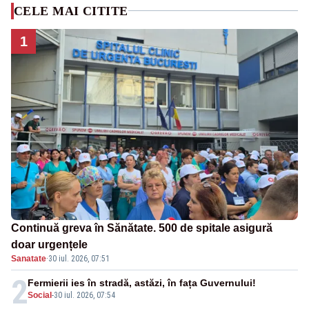
CELE MAI CITITE
1
Continuă greva în Sănătate. 500 de spitale asigură
doar urgențele
Sanatate
·
30 iul. 2026, 07:51
2
Fermierii ies în stradă, astăzi, în fața Guvernului!
Social
-
30 iul. 2026, 07:54