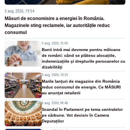
5 aug. 2026, 19:54
Măsuri de economisire a energiei în România.
Magazinele sting reclamele, iar autoritățile reduc
consumul
5 aug. 2026, 15:03
Banii intră mai devreme pentru milioane
de români: când se plătesc alocațiile,
indemnizațiile și drepturile persoanelor cu
dizabilități
5 aug. 2026, 10:29
Marile lanțuri de magazine din România
reduc consumul de energie. Ce MĂSURI
au anunțat retailerii
5 aug. 2026, 09:46
Scandal în Parlament pe tema centralelor
pe cărbune. Vot decisiv în Camera
Deputaților