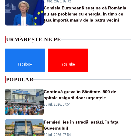
5 aug. 2026, 09:42
Comisia Europeană susține că România
nu are probleme cu energia, în timp ce
țara importă masiv de la patru vecini
URMĂREȘTE-NE PE
Facebook
YouTube
POPULAR
Continuă greva în Sănătate. 500 de
spitale asigură doar urgențele
30 iul. 2026, 07:51
Fermierii ies în stradă, astăzi, în fața
Guvernului!
30 iul. 2026, 07:54