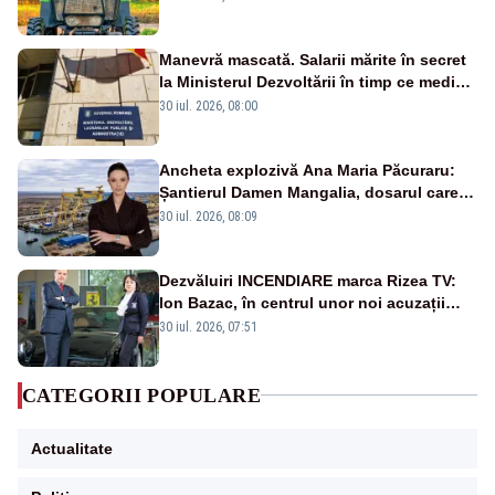
Manevră mascată. Salarii mărite în secret
la Ministerul Dezvoltării în timp ce medicii
ies în stradă
30 iul. 2026, 08:00
Ancheta explozivă Ana Maria Păcuraru:
Șantierul Damen Mangalia, dosarul care
scufundă apărarea României
30 iul. 2026, 08:09
Dezvăluiri INCENDIARE marca Rizea TV:
Ion Bazac, în centrul unor noi acuzații
publice
30 iul. 2026, 07:51
CATEGORII POPULARE
Actualitate