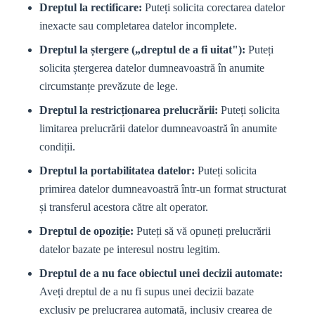
Dreptul la rectificare:
Puteți solicita corectarea datelor
inexacte sau completarea datelor incomplete.
Dreptul la ștergere („dreptul de a fi uitat"):
Puteți
solicita ștergerea datelor dumneavoastră în anumite
circumstanțe prevăzute de lege.
Dreptul la restricționarea prelucrării:
Puteți solicita
limitarea prelucrării datelor dumneavoastră în anumite
condiții.
Dreptul la portabilitatea datelor:
Puteți solicita
primirea datelor dumneavoastră într-un format structurat
și transferul acestora către alt operator.
Dreptul de opoziție:
Puteți să vă opuneți prelucrării
datelor bazate pe interesul nostru legitim.
Dreptul de a nu face obiectul unei decizii automate:
Aveți dreptul de a nu fi supus unei decizii bazate
exclusiv pe prelucrarea automată, inclusiv crearea de