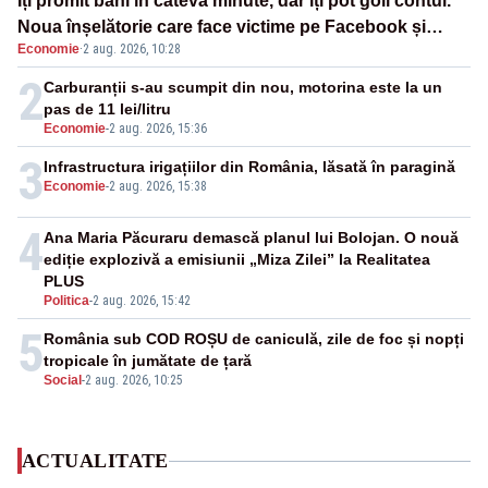
Îți promit bani în câteva minute, dar îți pot goli contul.
Noua înșelătorie care face victime pe Facebook și
Economie
·
2 aug. 2026, 10:28
WhatsApp
2
Carburanții s-au scumpit din nou, motorina este la un
pas de 11 lei/litru
Economie
-
2 aug. 2026, 15:36
3
Infrastructura irigațiilor din România, lăsată în paragină
Economie
-
2 aug. 2026, 15:38
4
Ana Maria Păcuraru demască planul lui Bolojan. O nouă
ediție explozivă a emisiunii „Miza Zilei” la Realitatea
PLUS
Politica
-
2 aug. 2026, 15:42
5
România sub COD ROȘU de caniculă, zile de foc și nopți
tropicale în jumătate de țară
Social
-
2 aug. 2026, 10:25
ACTUALITATE