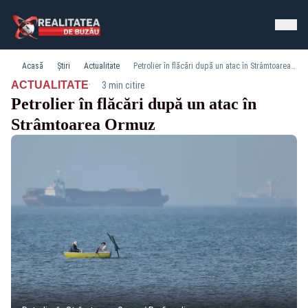
Acasă
Știri
Actualitate
Petrolier în flăcări după un atac în Strâmtoarea Ormuz
·
ACTUALITATE
3 min citire
Petrolier în flăcări după un atac în
Strâmtoarea Ormuz