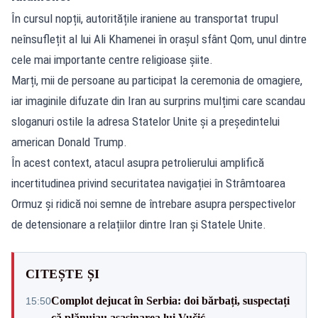
În cursul nopții, autoritățile iraniene au transportat trupul
neînsuflețit al lui Ali Khamenei în orașul sfânt Qom, unul dintre
cele mai importante centre religioase șiite.
Marți, mii de persoane au participat la ceremonia de omagiere,
iar imaginile difuzate din Iran au surprins mulțimi care scandau
sloganuri ostile la adresa Statelor Unite și a președintelui
american Donald Trump.
În acest context, atacul asupra petrolierului amplifică
incertitudinea privind securitatea navigației în Strâmtoarea
Ormuz și ridică noi semne de întrebare asupra perspectivelor
de detensionare a relațiilor dintre Iran și Statele Unite.
CITEȘTE ȘI
Complot dejucat în Serbia: doi bărbați, suspectați
15:50
că plănuiau asasinarea lui Vučić