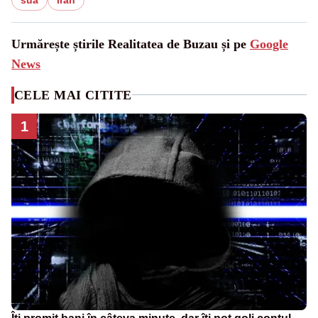
Urmărește știrile Realitatea de Buzau și pe
Google
News
CELE MAI CITITE
1