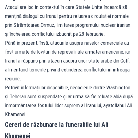
Atacul are loc în contextul în care Statele Unite încearcă să
mențină dialogul cu Iranul pentru reluarea circulației normale
prin Strâmtoarea Ormuz, limitarea programului nuclear iranian
și încheierea conflictului izbucnit pe 28 februarie.
Până în prezent, însă, atacurile asupra navelor comerciale au
fost urmate de lovituri de represalii ale armatei americane, iar
Iranul a răspuns prin atacuri asupra unor state arabe din Golf,
alimentând temerile privind extinderea conflictului în întreaga
regiune.
Potrivit informațiilor disponibile, negocierile dintre Washington
și Teheran sunt suspendate și ar urma să fie reluate abia după
înmormântarea fostului lider suprem al Iranului, ayatollahul Ali
Khamenei.
Cereri de răzbunare la funeraliile lui Ali
Khamenei