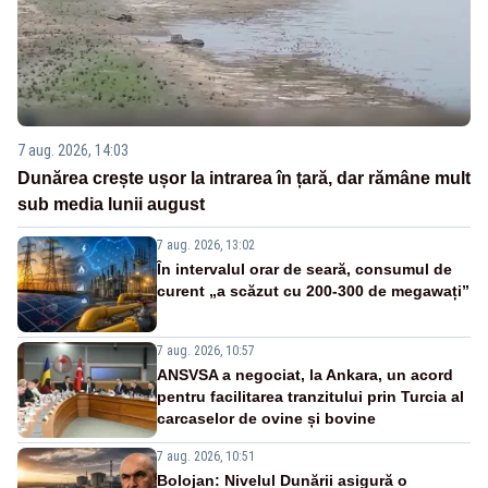
7 aug. 2026, 14:03
Dunărea crește ușor la intrarea în țară, dar rămâne mult
sub media lunii august
7 aug. 2026, 13:02
În intervalul orar de seară, consumul de
curent „a scăzut cu 200-300 de megawați”
7 aug. 2026, 10:57
ANSVSA a negociat, la Ankara, un acord
pentru facilitarea tranzitului prin Turcia al
carcaselor de ovine și bovine
7 aug. 2026, 10:51
Bolojan: Nivelul Dunării asigură o