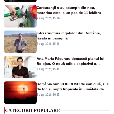
Carburanții s-au scumpit din nou,
motorina este la un pas de 11 lei/litru
2 aug. 2026, 15:36
Infrastructura irigațiilor din România,
lăsată în paragină
2 aug. 2026, 15:38
Ana Maria Păcuraru demască planul lui
Bolojan. O nouă ediție explozivă a
emisiunii „Miza Zilei” la Realitatea PLUS
2 aug. 2026, 15:42
România sub COD ROȘU de caniculă, zile
de foc și nopți tropicale în jumătate de
țară
2 aug. 2026, 10:25
CATEGORII POPULARE