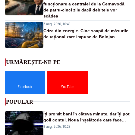
funcționare a centralei de la Cernavodă
de patru-cinci zile dacă debitele vor
scădea
7 aug. 2026, 10:43
Criza din energie. Cine scapă de măsurile
de raționalizare impuse de Bolojan
URMĂREȘTE-NE PE
Facebook
YouTube
POPULAR
Îți promit bani în câteva minute, dar îți pot
goli contul. Noua înșelătorie care face
victime pe Facebook și WhatsApp
2 aug. 2026, 10:28