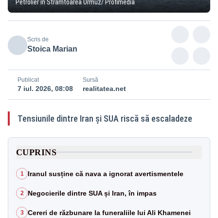
Petrolier în Strâmtoarea Ormuz/ Profimedia
Scris de
Stoica Marian
Publicat
Sursă
7 iul. 2026, 08:08
realitatea.net
Tensiunile dintre Iran și SUA riscă să escaladeze
CUPRINS
Iranul susține că nava a ignorat avertismentele
1
Negocierile dintre SUA și Iran, în impas
2
Cereri de răzbunare la funeraliile lui Ali Khamenei
3