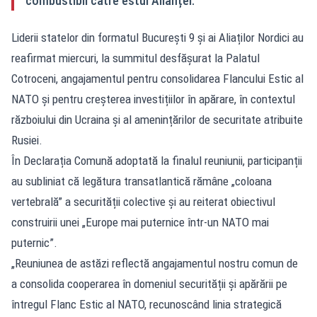
combustibil către estul Alianței.
Liderii statelor din formatul București 9 și ai Aliaților Nordici au
reafirmat miercuri, la summitul desfășurat la Palatul
Cotroceni, angajamentul pentru consolidarea Flancului Estic al
NATO și pentru creșterea investițiilor în apărare, în contextul
războiului din Ucraina și al amenințărilor de securitate atribuite
Rusiei.
În
Declarația Comună adoptată la finalul reuniunii
, participanții
au subliniat că legătura transatlantică rămâne „coloana
vertebrală” a securității colective și au reiterat obiectivul
construirii unei „Europe mai puternice într-un NATO mai
puternic”.
„Reuniunea de astăzi reflectă angajamentul nostru comun de
a consolida cooperarea în domeniul securității și apărării pe
întregul Flanc Estic al NATO, recunoscând linia strategică