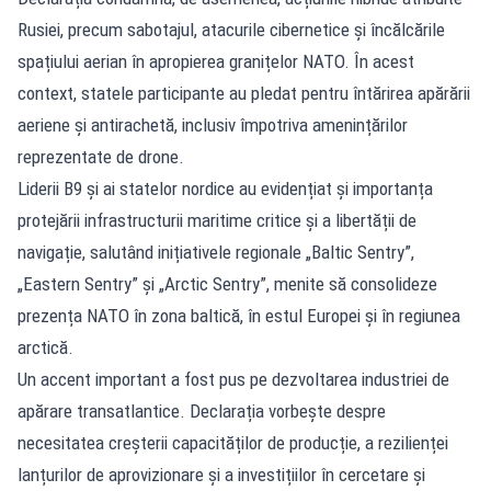
Rusiei, precum sabotajul, atacurile cibernetice și încălcările
spațiului aerian în apropierea granițelor NATO. În acest
context, statele participante au pledat pentru întărirea apărării
aeriene și antirachetă, inclusiv împotriva amenințărilor
reprezentate de drone.
Liderii B9 și ai statelor nordice au evidențiat și importanța
protejării infrastructurii maritime critice și a libertății de
navigație, salutând inițiativele regionale „Baltic Sentry”,
„Eastern Sentry” și „Arctic Sentry”, menite să consolideze
prezența NATO în zona baltică, în estul Europei și în regiunea
arctică.
Un accent important a fost pus pe dezvoltarea industriei de
apărare transatlantice. Declarația vorbește despre
necesitatea creșterii capacităților de producție, a rezilienței
lanțurilor de aprovizionare și a investițiilor în cercetare și