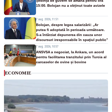
Ședința de guvern se amână pentru ora
15:00. Bolojan nu a obținut toate avizele
7 aug. 2026, 11:51
Bolojan, despre legea salarizării: „Ar
putea fi adoptată în perioada următoare.
S-a întârziat depunerea din cauza unor
discursuri iresponsabile în spaţiul public”
7 aug. 2026, 10:57
ANSVSA a negociat, la Ankara, un acord
pentru facilitarea tranzitului prin Turcia al
carcaselor de ovine și bovine
ECONOMIE