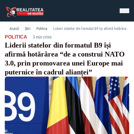
Acasă
Știri
Politica
Liderii statelor din formatul B9 își afirmă hotărârea “de a construi NATO 3.0, prin promovarea unei Europe mai puternice în cadrul alianței”
·
POLITICA
3 min citire
Liderii statelor din formatul B9 își
afirmă hotărârea “de a construi NATO
3.0, prin promovarea unei Europe mai
puternice în cadrul alianței”