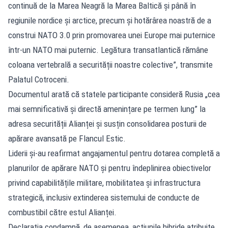
continuă de la Marea Neagră la Marea Baltică și până în
regiunile nordice și arctice, precum și hotărârea noastră de a
construi NATO 3.0 prin promovarea unei Europe mai puternice
într-un NATO mai puternic. Legătura transatlantică rămâne
coloana vertebrală a securității noastre colective”, transmite
Palatul Cotroceni.
Documentul arată că statele participante consideră Rusia „cea
mai semnificativă și directă amenințare pe termen lung” la
adresa securității Alianței și susțin consolidarea posturii de
apărare avansată pe Flancul Estic.
Liderii și-au reafirmat angajamentul pentru dotarea completă a
planurilor de apărare NATO și pentru îndeplinirea obiectivelor
privind capabilitățile militare, mobilitatea și infrastructura
strategică, inclusiv extinderea sistemului de conducte de
combustibil către estul Alianței.
Declarația condamnă, de asemenea, acțiunile hibride atribuite