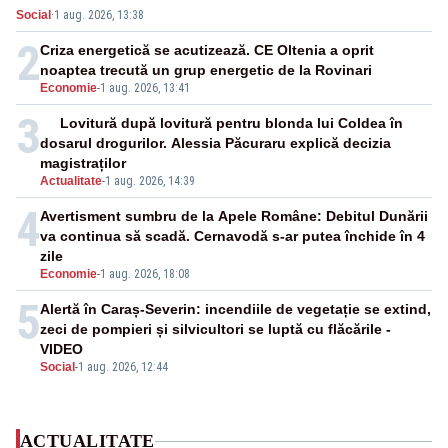
Social
·
1 aug. 2026, 13:38
2
Criza energetică se acutizează. CE Oltenia a oprit
noaptea trecută un grup energetic de la Rovinari
Economie
-
1 aug. 2026, 13:41
3
Lovitură după lovitură pentru blonda lui Coldea în
dosarul drogurilor. Alessia Păcuraru explică decizia
magistraților
Actualitate
-
1 aug. 2026, 14:39
4
Avertisment sumbru de la Apele Române: Debitul Dunării
va continua să scadă. Cernavodă s-ar putea închide în 4
zile
Economie
-
1 aug. 2026, 18:08
5
Alertă în Caraș-Severin: incendiile de vegetație se extind,
zeci de pompieri și silvicultori se luptă cu flăcările -
VIDEO
Social
-
1 aug. 2026, 12:44
ACTUALITATE