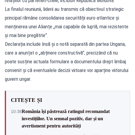
relațiilor cu parteneri-cheie, inclusiv Republica Moldova.
La finalul reuniunii, liderii au transmis că obiectivul strategic
principal rămâne consolidarea securității euro-atlantice și
menținerea unei Alianțe „mai capabile de luptă, mai rezistente
și mai bine pregătite”.
Declarația include însă și o notă separată din partea Ungaria,
care a anunțat o „abținere constructivă”, precizând că nu
poate susține actuala formulare a documentului drept limbaj
convenit și că eventualele decizii viitoare vor aparține viitorului
guvern ungar.
CITEȘTE ȘI
România își păstrează ratingul recomandat
10:38
investițiilor. Un semnal pozitiv, dar și un
avertisment pentru autorități