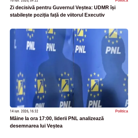
16 iun. 2026, 09:22
Politica
Zi decisivă pentru Guvernul Veștea: UDMR își
stabilește poziția față de viitorul Executiv
14 iun. 2026, 16:32
Politica
Mâine la ora 17:00, liderii PNL analizează
desemnarea lui Veștea