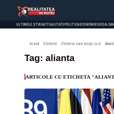
ULTIMELE ȘTIRI
ACTUALITATE
POLITICA
ECONOMIE
SOCIAL
SA
Acasă
Etichete
Etichete care încep cu A
aliant
Tag: alianta
ARTICOLE CU ETICHETA "ALIAN