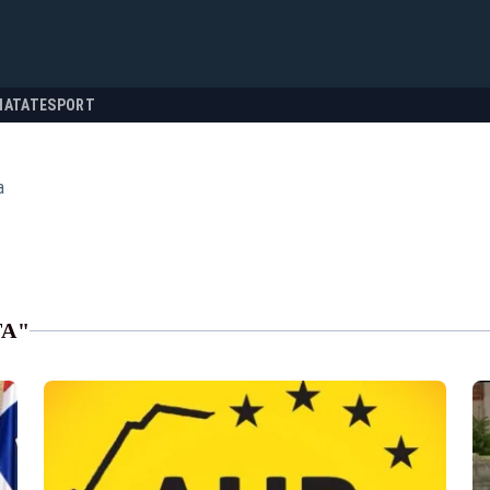
NATATE
SPORT
a
TA"