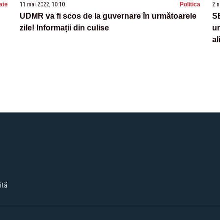
ate
11 mai 2022, 10:10
Politica
2 n
UDMR va fi scos de la guvernare în următoarele
S
zile! Informații din culise
un
al
ită