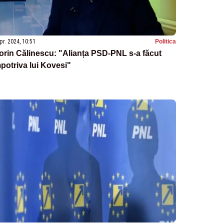
pr. 2024, 10:51
Politica
orin Călinescu: "Alianța PSD-PNL s-a făcut
potriva lui Kovesi"