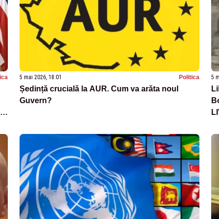
tica
5 mai 2026, 18:01
Politica
5 m
Ședință crucială la AUR. Cum va arăta noul
Li
Guvern?
Bo
ul
L