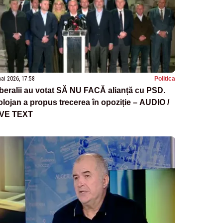
ai 2026, 17:58
Politica
beralii au votat SĂ NU FACĂ alianță cu PSD.
lojan a propus trecerea în opoziție – AUDIO /
IVE TEXT