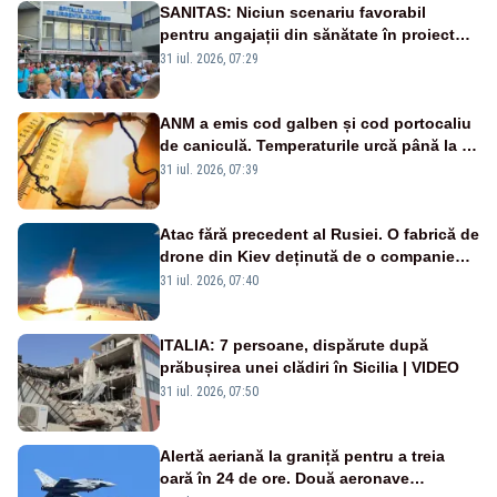
SANITAS: Niciun scenariu favorabil
pentru angajații din sănătate în proiectul
Legii salarizării
31 iul. 2026, 07:29
ANM a emis cod galben și cod portocaliu
de caniculă. Temperaturile urcă până la 38
de grade, iar nopțile devin tropicale
31 iul. 2026, 07:39
Atac fără precedent al Rusiei. O fabrică de
drone din Kiev deținută de o companie
americană, distrusă de o rachetă
31 iul. 2026, 07:40
rusească
ITALIA: 7 persoane, dispărute după
prăbușirea unei clădiri în Sicilia | VIDEO
31 iul. 2026, 07:50
Alertă aeriană la graniță pentru a treia
oară în 24 de ore. Două aeronave