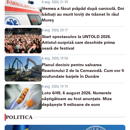
6 aug. 2026, 21:39
Vremea a făcut prăpăd după caniculă. Doi
bărbați au murit loviți de trăsnet în râul
Mureș
6 aug. 2026, 20:17
Start spectaculos la UNTOLD 2026.
Artistul-surpriză care deschide prima
seară de festival
6 aug. 2026, 19:56
Planul decisiv pentru salvarea
Reactorului 2 de la Cernavodă. Cum vor fi
scufundate barjele în Dunăre
6 aug. 2026, 19:19
Loto 6/49, 6 august 2026. Numerele
câștigătoare au fost anunțate. Miza
depășește 9 milioane de euro
POLITICA