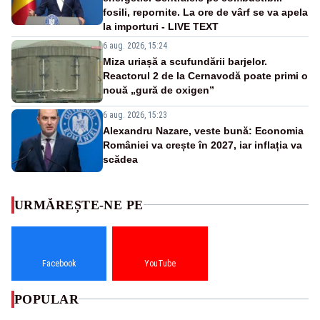
fosili, repornite. La ore de vârf se va apela
la importuri - LIVE TEXT
6 aug. 2026, 15:24
Miza uriașă a scufundării barjelor.
Reactorul 2 de la Cernavodă poate primi o
nouă „gură de oxigen”
6 aug. 2026, 15:23
Alexandru Nazare, veste bună: Economia
României va crește în 2027, iar inflația va
scădea
URMĂREȘTE-NE PE
Facebook
YouTube
POPULAR