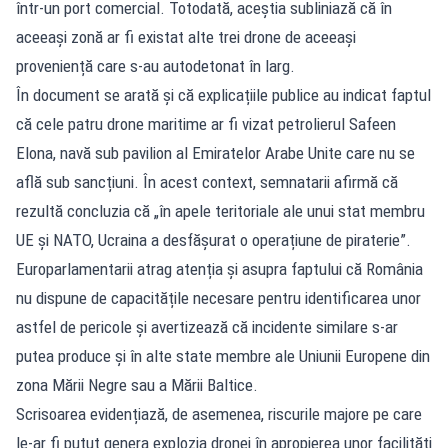
într-un port comercial. Totodată, aceștia subliniază că în
aceeași zonă ar fi existat alte trei drone de aceeași
proveniență care s-au autodetonat în larg.
În document se arată și că explicațiile publice au indicat faptul
că cele patru drone maritime ar fi vizat petrolierul Safeen
Elona, navă sub pavilion al Emiratelor Arabe Unite care nu se
află sub sancțiuni. În acest context, semnatarii afirmă că
rezultă concluzia că „în apele teritoriale ale unui stat membru
UE și NATO, Ucraina a desfășurat o operațiune de piraterie”.
Europarlamentarii atrag atenția și asupra faptului că România
nu dispune de capacitățile necesare pentru identificarea unor
astfel de pericole și avertizează că incidente similare s-ar
putea produce și în alte state membre ale Uniunii Europene din
zona Mării Negre sau a Mării Baltice.
Scrisoarea evidențiază, de asemenea, riscurile majore pe care
le-ar fi putut genera explozia dronei în apropierea unor facilități