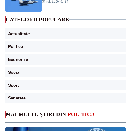
Eurofighter britanice au fost ridicate de la
31 iul. 2026, 07:24
sol
CATEGORII POPULARE
Actualitate
Politica
Economie
Social
Sport
Sanatate
MAI MULTE ȘTIRI DIN
POLITICA