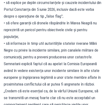
• să explice pe deplin circumstanțele și cauzele incidentului din
Portul Constanța din 5 iunie 2026, inclusiv dacă este vorba
despre o operațiune de tip „false flag”;
• să ofere garanții că dronele răspândite în Marea Neagră nu
reprezintă un pericol pentru obiectivele civile și pentru
populație;
• să informeze în timp util autoritățile statelor riverane Mării
Negre cu privire la incidente similare, prin canalele militare de
comunicații, pentru a preveni producerea unor catastrofe.
Semnatarii explică faptul că au apelat la Comisia Europeană
având în vedere existența unor incidente similare în alte state
europene și îngrijorarea legitimă a unor state membre aflate în
proximitatea conflictului că ar putea fi angrenate în război.
„Credem că este esențial ca, de la vârful Uniunii Europene, să
se transmită un mesaj foarte clar că nu este acceptabil un
comportament neglijent care să pericliteze viețile unor