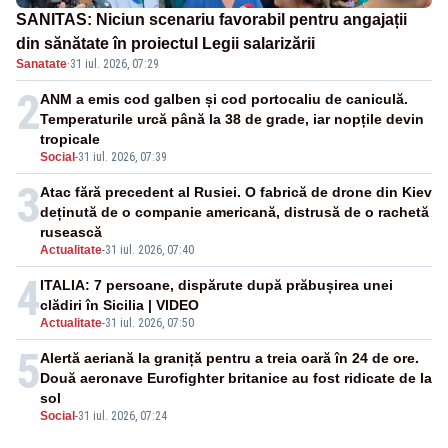
SANITAS: Niciun scenariu favorabil pentru angajații
din sănătate în proiectul Legii salarizării
Sanatate
·
31 iul. 2026, 07:29
2
ANM a emis cod galben și cod portocaliu de caniculă.
Temperaturile urcă până la 38 de grade, iar nopțile devin
tropicale
Social
-
31 iul. 2026, 07:39
3
Atac fără precedent al Rusiei. O fabrică de drone din Kiev
deținută de o companie americană, distrusă de o rachetă
rusească
Actualitate
-
31 iul. 2026, 07:40
4
ITALIA: 7 persoane, dispărute după prăbușirea unei
clădiri în Sicilia | VIDEO
Actualitate
-
31 iul. 2026, 07:50
5
Alertă aeriană la graniță pentru a treia oară în 24 de ore.
Două aeronave Eurofighter britanice au fost ridicate de la
sol
Social
-
31 iul. 2026, 07:24