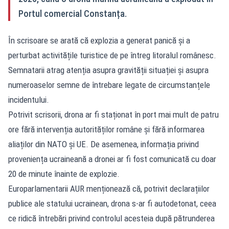
Portul comercial Constanța.
În scrisoare se arată că explozia a generat panică și a
perturbat activitățile turistice de pe întreg litoralul românesc.
Semnatarii atrag atenția asupra gravității situației și asupra
numeroaselor semne de întrebare legate de circumstanțele
incidentului.
Potrivit scrisorii, drona ar fi staționat în port mai mult de patru
ore fără intervenția autorităților române și fără informarea
aliaților din NATO și UE. De asemenea, informația privind
proveniența ucraineană a dronei ar fi fost comunicată cu doar
20 de minute înainte de explozie.
Europarlamentarii AUR menționează că, potrivit declarațiilor
publice ale statului ucrainean, drona s-ar fi autodetonat, ceea
ce ridică întrebări privind controlul acesteia după pătrunderea