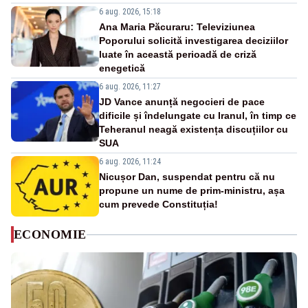
6 aug. 2026, 15:18
Ana Maria Păcuraru: Televiziunea
Poporului solicită investigarea deciziilor
luate în această perioadă de criză
enegetică
6 aug. 2026, 11:27
JD Vance anunță negocieri de pace
dificile și îndelungate cu Iranul, în timp ce
Teheranul neagă existența discuțiilor cu
SUA
6 aug. 2026, 11:24
Nicușor Dan, suspendat pentru că nu
propune un nume de prim-ministru, așa
cum prevede Constituția!
ECONOMIE