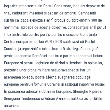
logistice importante din Portul Constanța, inclusiv depozite de
țiței, carburant, metanol și azotat de amoniu. Semnatarii
susțin că, dacă explozia s-ar fi produs cu aproximativ 300 de
metri mai aproape de aceste obiective, consecințele ar fi putut
fi catastrofale pentru port și pentru municipiul Constanța.
Cei trei europarlamentari AUR / ECR subliniază că Portul
Constanța reprezintă o infrastructură strategică esențială
pentru economia României, pentru o parte a economiei Uniunii
Europene și pentru logistica de război a Ucrainei. În opinia lor,
prezența unor drone militare nesupravegheate într-un
asemenea obiectiv poate afecta susținerea populației
europene pentru eforturile Ucrainei în războiul împotriva Rusiei.
În scrisoarea adresată Comisiei Europene, Gheorghe Piperea,
Georgiana Teodorescu și Adrian Axinia solicită ca autoritățile
ucrainene: