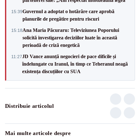
partenerei sale: „Am respectat întotdeauna legea”
Guvernul a adoptat o hotărâre care aprobă
15:39
planurile de pregătire pentru riscuri
Ana Maria Păcuraru: Televiziunea Poporului
15:18
solicită investigarea deciziilor luate în această
perioadă de criză enegetică
JD Vance anunță negocieri de pace dificile și
11:27
îndelungate cu Iranul, în timp ce Teheranul neagă
existența discuțiilor cu SUA
Distribuie articolul
Mai multe articole despre