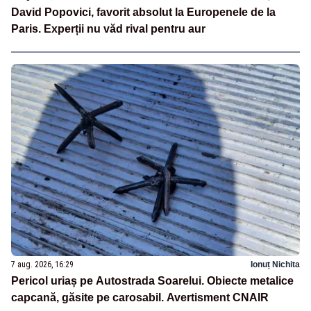
David Popovici, favorit absolut la Europenele de la
Paris. Experții nu văd rival pentru aur
7 aug. 2026, 16:29
Ionuț Nichita
Pericol uriaș pe Autostrada Soarelui. Obiecte metalice
capcană, găsite pe carosabil. Avertisment CNAIR