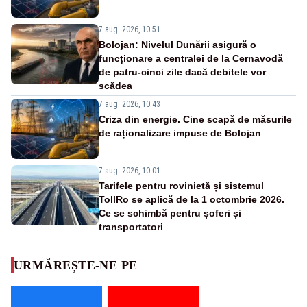
7 aug. 2026, 10:51
Bolojan: Nivelul Dunării asigură o
funcționare a centralei de la Cernavodă
de patru-cinci zile dacă debitele vor
scădea
7 aug. 2026, 10:43
Criza din energie. Cine scapă de măsurile
de raționalizare impuse de Bolojan
7 aug. 2026, 10:01
Tarifele pentru rovinietă și sistemul
TollRo se aplică de la 1 octombrie 2026.
Ce se schimbă pentru șoferi și
transportatori
URMĂREȘTE-NE PE