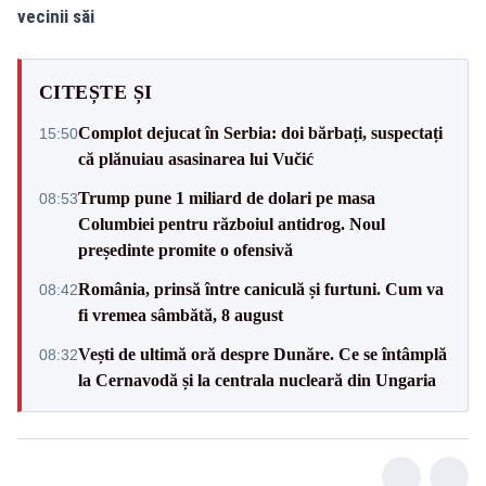
vecinii săi
CITEȘTE ȘI
Complot dejucat în Serbia: doi bărbați, suspectați
15:50
că plănuiau asasinarea lui Vučić
Trump pune 1 miliard de dolari pe masa
08:53
Columbiei pentru războiul antidrog. Noul
președinte promite o ofensivă
România, prinsă între caniculă și furtuni. Cum va
08:42
fi vremea sâmbătă, 8 august
Vești de ultimă oră despre Dunăre. Ce se întâmplă
08:32
la Cernavodă și la centrala nucleară din Ungaria