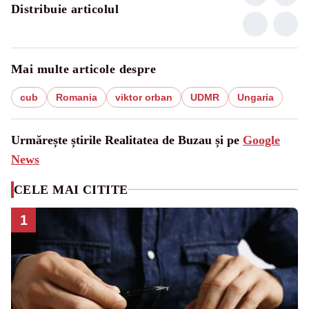
Distribuie articolul
Mai multe articole despre
cub
Romania
viktor orban
UDMR
Ungaria
Urmărește știrile Realitatea de Buzau și pe
Google
News
CELE MAI CITITE
1