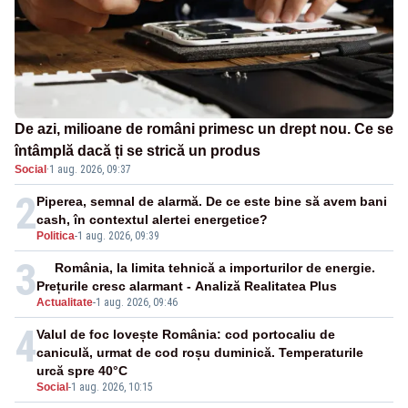
De azi, milioane de români primesc un drept nou. Ce se
întâmplă dacă ți se strică un produs
Social
·
1 aug. 2026, 09:37
2
Piperea, semnal de alarmă. De ce este bine să avem bani
cash, în contextul alertei energetice?
Politica
-
1 aug. 2026, 09:39
3
România, la limita tehnică a importurilor de energie.
Prețurile cresc alarmant - Analiză Realitatea Plus
Actualitate
-
1 aug. 2026, 09:46
4
Valul de foc lovește România: cod portocaliu de
caniculă, urmat de cod roșu duminică. Temperaturile
urcă spre 40°C
Social
-
1 aug. 2026, 10:15