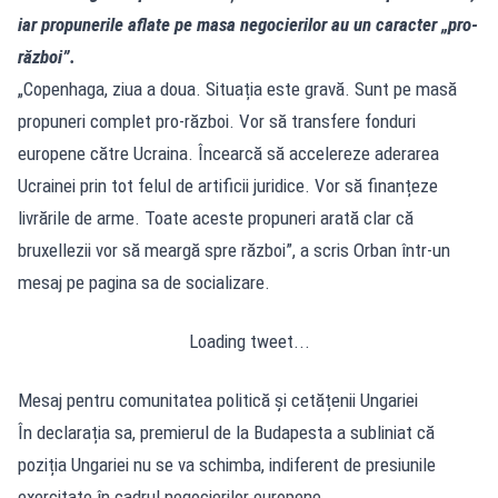
iar propunerile aflate pe masa negocierilor au un caracter „pro-
război”.
„Copenhaga, ziua a doua. Situația este gravă. Sunt pe masă
propuneri complet pro-război. Vor să transfere fonduri
europene către Ucraina. Încearcă să accelereze aderarea
Ucrainei prin tot felul de artificii juridice. Vor să finanțeze
livrările de arme. Toate aceste propuneri arată clar că
bruxellezii vor să meargă spre război”, a scris Orban într-un
mesaj pe pagina sa de socializare.
Loading tweet...
Mesaj pentru comunitatea politică și cetățenii Ungariei
În declarația sa, premierul de la Budapesta a subliniat că
poziția Ungariei nu se va schimba, indiferent de presiunile
exercitate în cadrul negocierilor europene.