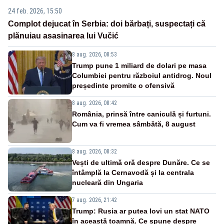
24 feb. 2026, 15:50
Complot dejucat în Serbia: doi bărbați, suspectați că
plănuiau asasinarea lui Vučić
8 aug. 2026, 08:53
Trump pune 1 miliard de dolari pe masa
Columbiei pentru războiul antidrog. Noul
președinte promite o ofensivă
8 aug. 2026, 08:42
România, prinsă între caniculă și furtuni.
Cum va fi vremea sâmbătă, 8 august
8 aug. 2026, 08:32
Vești de ultimă oră despre Dunăre. Ce se
întâmplă la Cernavodă și la centrala
nucleară din Ungaria
7 aug. 2026, 21:42
Trump: Rusia ar putea lovi un stat NATO
în această toamnă. Ce spune despre