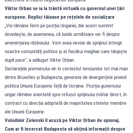
Viktor Orban se ia la trântă virtuală cu guvernul unei țări
europene. Replici tăioase pe rețelele de socializare
„Voi rămâne ferm pe poziția Ungariei, dar acest summit
dovedește, de asemenea, că lunile următoare vor fi despre
amenințarea războiului. Vom avea nevoie de sprijinul întregii
noastre comunități politice și al fiecărui maghiar care tânjește
după pace”, a adăugat Viktor Orban.
Declarațiile premierului vin în contextul tensiunilor tot mai mari
dintre Bruxelles și Budapesta, generate de divergențele privind
politica Uniunii Europene față de Ucraina. Poziția guvernului
ungar rămâne orientată spre refuzul sprijinului militar direct, în
contrast cu direcția adoptată de majoritatea statelor membre
ale Uniunii Europene.
Volodimir Zelenski îl acuză pe Viktor Orban de spionaj.
Cum ar fi încercat Budapesta să obțină informații despre