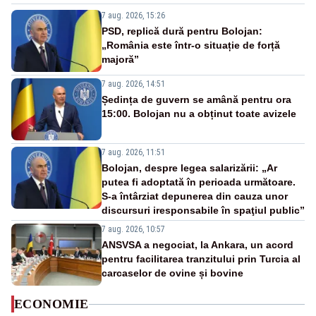
7 aug. 2026, 15:26
PSD, replică dură pentru Bolojan:
„România este într-o situație de forță
majoră”
7 aug. 2026, 14:51
Ședința de guvern se amână pentru ora
15:00. Bolojan nu a obținut toate avizele
7 aug. 2026, 11:51
Bolojan, despre legea salarizării: „Ar
putea fi adoptată în perioada următoare.
S-a întârziat depunerea din cauza unor
discursuri iresponsabile în spaţiul public”
7 aug. 2026, 10:57
ANSVSA a negociat, la Ankara, un acord
pentru facilitarea tranzitului prin Turcia al
carcaselor de ovine și bovine
ECONOMIE