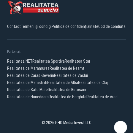
Contact
Termeni și condiții
Politică de confidențialitate
Cod de conduită
Parteneri:
Realitatea.NET
Realitatea Sportiva
Realitatea Star
Realitatea de Maramures
Realitatea de Neamt
Realitatea de Caras-Severin
Realitatea de Vaslui
Realitatea de Mehedinti
Realitatea de Alba
Realitatea de Cluj
Realitatea de Satu Mare
Realitatea de Botosani
Realitatea de Hunedoara
Realitatea de Harghita
Realitatea de Arad
© 2026 PHG Media Invest LLC
Facebook
YouTube