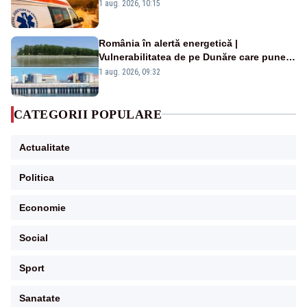
duminică. Temperaturile urcă spre 40°C
1 aug. 2026, 10:15
România în alertă energetică |
Vulnerabilitatea de pe Dunăre care pune
în pericol Centrala Cernavodă era
1 aug. 2026, 09:32
cunoscută de pe vremea lui Ceaușescu
CATEGORII POPULARE
Actualitate
Politica
Economie
Social
Sport
Sanatate