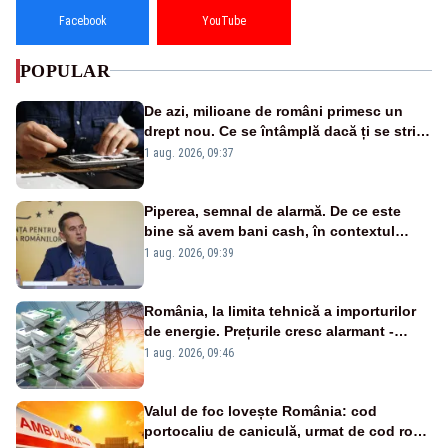
Facebook
YouTube
POPULAR
De azi, milioane de români primesc un
drept nou. Ce se întâmplă dacă ți se strică
un produs
1 aug. 2026, 09:37
Piperea, semnal de alarmă. De ce este
bine să avem bani cash, în contextul
alertei energetice?
1 aug. 2026, 09:39
România, la limita tehnică a importurilor
de energie. Prețurile cresc alarmant -
Analiză Realitatea Plus
1 aug. 2026, 09:46
Valul de foc lovește România: cod
portocaliu de caniculă, urmat de cod roșu