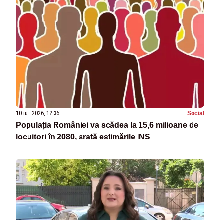
10 iul. 2026, 12:36
Social
Populația României va scădea la 15,6 milioane de
locuitori în 2080, arată estimările INS