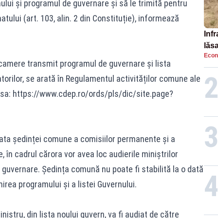
lui și programul de guvernare și să le trimită pentru
ului (art. 103, alin. 2 din Constituție), informează
Infr
lăs
Econ
camere transmit programul de guvernare și lista
torilor, se arată în Regulamentul activităților comune ale
rsa:
https://www.cdep.ro/ords/pls/dic/site.page?
ata ședinței comune a comisiilor permanente și a
în cadrul cărora vor avea loc audierile miniștrilor
guvernare. Ședința comună nu poate fi stabilită la o dată
irea programului și a listei Guvernului.
istru, din lista noului guvern, va fi audiat de către