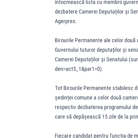
întocmească lista cu membrii guvernu
dezbatere Camerei Deputaților și Senat
Agerpres.
Birourile Permanente ale celor două 
Guvernului tuturor deputaților și sena
Camerei Deputaților și Senatului (su
den=act5_1&par1=0
).
Tot Birourile Permanente stabilesc d
ședinței comune a celor două camere, 
respectiv dezbaterea programului de 
care să depășească 15 zile de la prim
Fiecare candidat pentru funcția de min