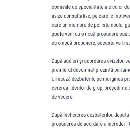
comisiile de specialitate ale celor d
avize consultative, pe care le motivea
care un membru de pe lista noului g
poate veni cu o nouă propunere sau p
cu o nouă propunere, aceasta va fi su
După audieri și acordarea avizelor, 
premierul desemnat prezintă parlamen
Urmează dezbaterile pe marginea progr
cererea liderilor de grup, președinte
de vedere.
După încheierea dezbaterilor, deputați
propunerea de acordare a încrederii G