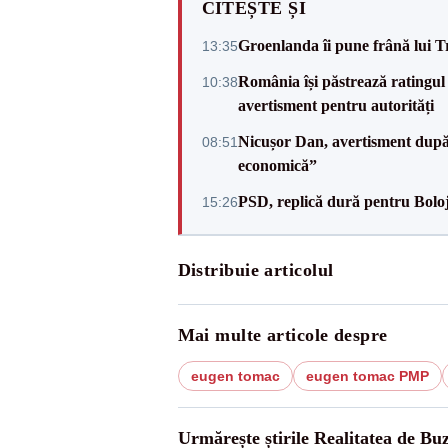
CITEȘTE ȘI
Groenlanda îi pune frână lui 
13:35
România își păstrează ratingul 
10:38
avertisment pentru autorități
Nicușor Dan, avertisment după 
08:51
economică”
PSD, replică dură pentru Boloj
15:26
Distribuie articolul
Mai multe articole despre
eugen tomac
eugen tomac PMP
Urmărește știrile Realitatea de Bu