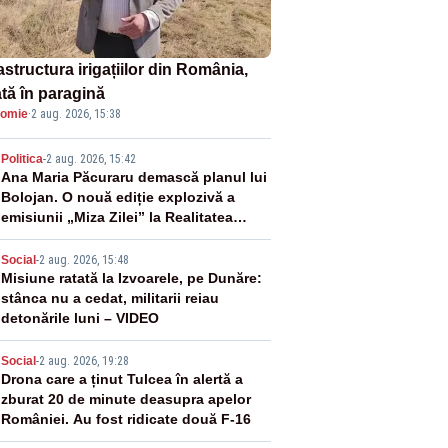
astructura irigațiilor din România,
ată în paragină
omie
·
2 aug. 2026, 15:38
2
Politica
-
2 aug. 2026, 15:42
Ana Maria Păcuraru demască planul lui
Bolojan. O nouă ediție explozivă a
emisiunii „Miza Zilei” la Realitatea
PLUS
3
Social
-
2 aug. 2026, 15:48
Misiune ratată la Izvoarele, pe Dunăre:
stânca nu a cedat, militarii reiau
detonările luni – VIDEO
4
Social
-
2 aug. 2026, 19:28
Drona care a ținut Tulcea în alertă a
zburat 20 de minute deasupra apelor
României. Au fost ridicate două F-16