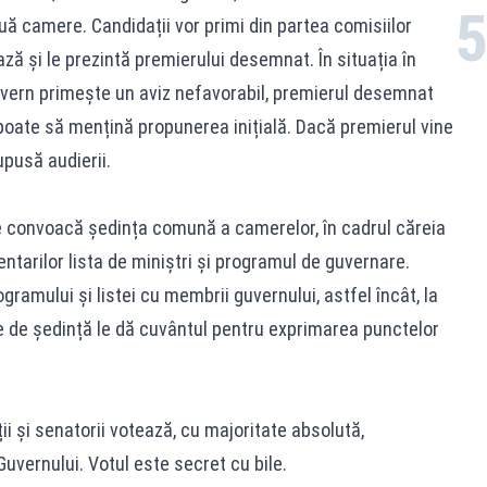
ouă camere. Candidații vor primi din partea comisiilor
ză și le prezintă premierului desemnat. În situația în
uvern primește un aviz nefavorabil, premierul desemnat
oate să mențină propunerea inițială. Dacă premierul vine
pusă audierii.
se convoacă ședința comună a camerelor, în cadrul căreia
tarilor lista de miniștri și programul de guvernare.
amului și listei cu membrii guvernului, astfel încât, la
le de ședință le dă cuvântul pentru exprimarea punctelor
i și senatorii votează, cu majoritate absolută,
uvernului. Votul este secret cu bile.