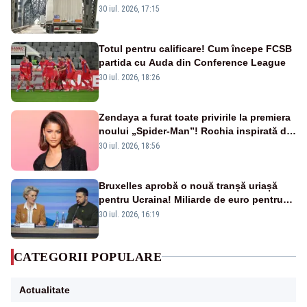
la 1 august
30 iul. 2026, 17:15
Totul pentru calificare! Cum începe FCSB
partida cu Auda din Conference League
30 iul. 2026, 18:26
Zendaya a furat toate privirile la premiera
noului „Spider-Man”! Rochia inspirată de
pânza de păianjen a făcut senzație
30 iul. 2026, 18:56
Bruxelles aprobă o nouă tranșă uriașă
pentru Ucraina! Miliarde de euro pentru
armament și apărare
30 iul. 2026, 16:19
CATEGORII POPULARE
Actualitate