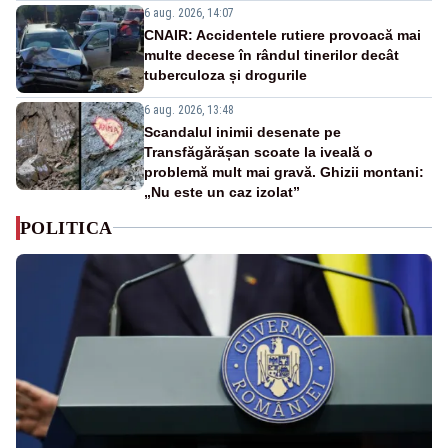
6 aug. 2026, 14:07
CNAIR: Accidentele rutiere provoacă mai
multe decese în rândul tinerilor decât
tuberculoza și drogurile
6 aug. 2026, 13:48
Scandalul inimii desenate pe
Transfăgărășan scoate la iveală o
problemă mult mai gravă. Ghizii montani:
„Nu este un caz izolat”
POLITICA