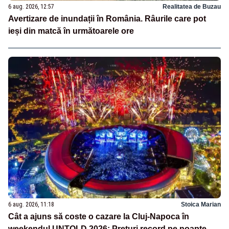
6 aug. 2026, 12:57
Realitatea de Buzau
Avertizare de inundații în România. Râurile care pot
ieși din matcă în următoarele ore
6 aug. 2026, 11:18
Stoica Marian
Cât a ajuns să coste o cazare la Cluj-Napoca în
weekendul UNTOLD 2026: Prețuri record pe noapte