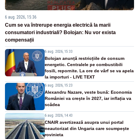
6 aug. 2026, 15:36
Cum se va întrerupe energia electrică la marii
consumatori industriali? Bolojan: Nu vor exista
compensații
6 aug. 2026, 15:33
Bolojan anunță restricțiile de consum
energetic. Centralele pe combustibili
fosili, repornite. La ore de vârf se va apela
la importuri - LIVE TEXT
6 aug. 2026, 15:23
Alexandru Nazare, veste bună: Economia
României va crește în 2027, iar inflația va
scădea
6 aug. 2026, 14:43
CNAIR avertizează asupra unui portal
neautorizat din Ungaria care scumpește
rovinieta