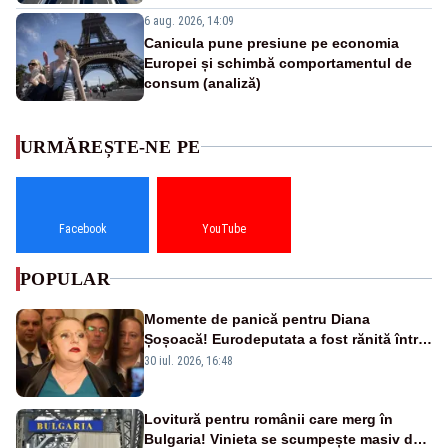
6 aug. 2026, 14:09
Canicula pune presiune pe economia
Europei și schimbă comportamentul de
consum (analiză)
URMĂREȘTE-NE PE
Facebook
YouTube
POPULAR
Momente de panică pentru Diana
Șoșoacă! Eurodeputata a fost rănită într-
un accident rutier
30 iul. 2026, 16:48
Lovitură pentru românii care merg în
Bulgaria! Vinieta se scumpește masiv de