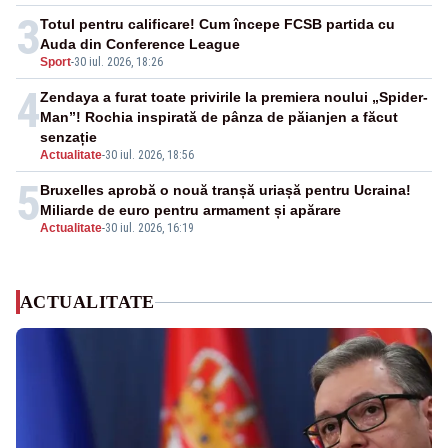
3
Totul pentru calificare! Cum începe FCSB partida cu
Auda din Conference League
Sport
-
30 iul. 2026, 18:26
4
Zendaya a furat toate privirile la premiera noului „Spider-
Man”! Rochia inspirată de pânza de păianjen a făcut
senzație
Actualitate
-
30 iul. 2026, 18:56
5
Bruxelles aprobă o nouă tranșă uriașă pentru Ucraina!
Miliarde de euro pentru armament și apărare
Actualitate
-
30 iul. 2026, 16:19
ACTUALITATE