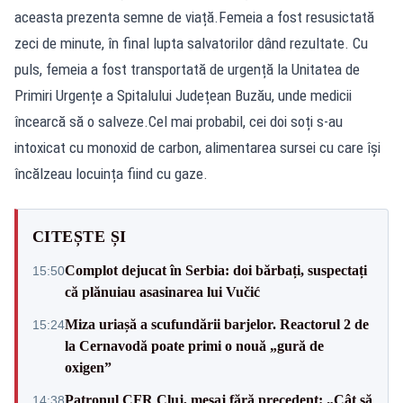
aceasta prezenta semne de viață.Femeia a fost resusictată
zeci de minute, în final lupta salvatorilor dând rezultate. Cu
puls, femeia a fost transportată de urgență la Unitatea de
Primiri Urgențe a Spitalului Județean Buzău, unde medicii
încearcă să o salveze.Cel mai probabil, cei doi soți s-au
intoxicat cu monoxid de carbon, alimentarea sursei cu care își
încălzeau locuința fiind cu gaze.
CITEȘTE ȘI
Complot dejucat în Serbia: doi bărbați, suspectați
15:50
că plănuiau asasinarea lui Vučić
Miza uriașă a scufundării barjelor. Reactorul 2 de
15:24
la Cernavodă poate primi o nouă „gură de
oxigen”
Patronul CFR Cluj, mesaj fără precedent: „Cât să
14:38