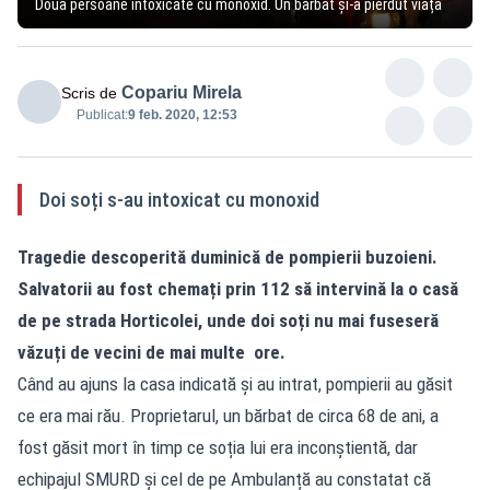
Două persoane intoxicate cu monoxid. Un bărbat și-a pierdut viața
Copariu Mirela
Scris de
Publicat:
9 feb. 2020, 12:53
Doi soți s-au intoxicat cu monoxid
Tragedie descoperită duminică de pompierii buzoieni.
Salvatorii au fost chemați prin 112 să intervină la o casă
de pe strada Horticolei, unde doi soți nu mai fuseseră
văzuți de vecini de mai multe ore.
Când au ajuns la casa indicată și au intrat, pompierii au găsit
ce era mai rău. Proprietarul, un bărbat de circa 68 de ani, a
fost găsit mort în timp ce soția lui era inconștientă, dar
echipajul SMURD și cel de pe Ambulanță au constatat că