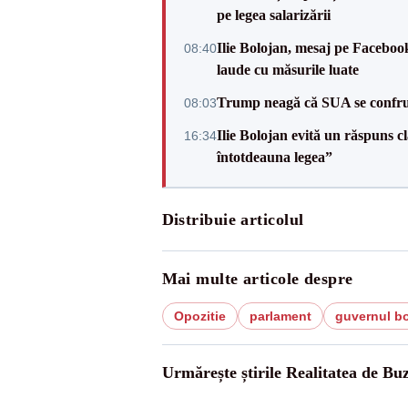
pe legea salarizării
Ilie Bolojan, mesaj pe Facebook
08:40
laude cu măsurile luate
Trump neagă că SUA se confru
08:03
Ilie Bolojan evită un răspuns c
16:34
întotdeauna legea”
Distribuie articolul
Mai multe articole despre
Opozitie
parlament
guvernul bo
Urmărește știrile Realitatea de Bu