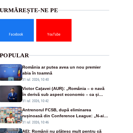
URMĂREȘTE-NE PE
Facebook
YouTube
POPULAR
România ar putea avea un nou premier
abia în toamnă
31 iul. 2026, 10:40
Victor Cațavei (AUR): „România – o navă
în derivă sub aspect economic – ca și
rezultat al guvernărilor din ultimii 36 de
31 iul. 2026, 10:42
ani”
Antrenorul FCSB, după eliminarea
rușinoasă din Conference League: „N-ai
cum să nu scoți în evidență și lucrurile
31 iul. 2026, 10:46
bune”
AEI: Românii nu plătesc mult pentru că