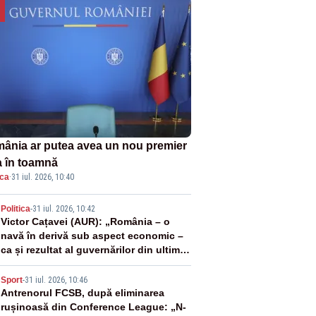
ânia ar putea avea un nou premier
a în toamnă
ica
·
31 iul. 2026, 10:40
2
Politica
-
31 iul. 2026, 10:42
Victor Cațavei (AUR): „România – o
navă în derivă sub aspect economic –
ca și rezultat al guvernărilor din ultimii
36 de ani”
3
Sport
-
31 iul. 2026, 10:46
Antrenorul FCSB, după eliminarea
rușinoasă din Conference League: „N-