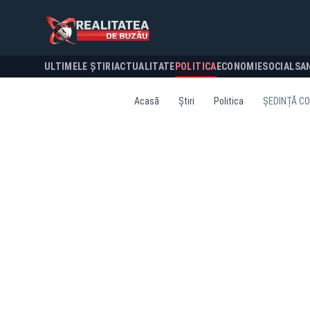
ULTIMELE ȘTIRI
ACTUALITATE
POLITICA
ECONOMIE
SOCIAL
SA
Acasă
Știri
Politica
ȘEDINȚĂ CO