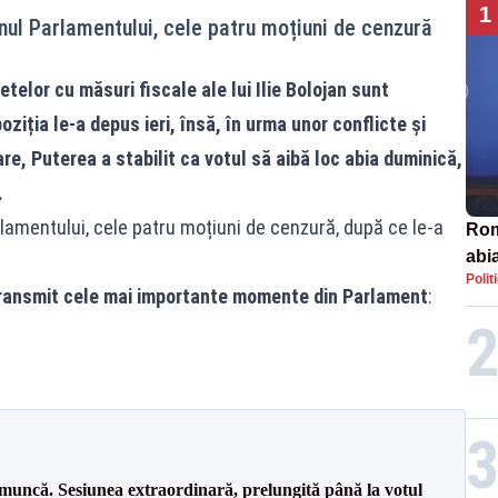
1
enul Parlamentului, cele patru moțiuni de cenzură
elor cu măsuri fiscale ale lui Ilie Bolojan sunt
ziția le-a depus ieri, însă, în urma unor conflicte și
e, Puterea a stabilit ca votul să aibă loc abia duminică,
.
rlamentului, cele patru moțiuni de cenzură, după ce le-a
Rom
abi
Polit
transmit cele mai importante momente din Parlament
:
 muncă. Sesiunea extraordinară, prelungită până la votul