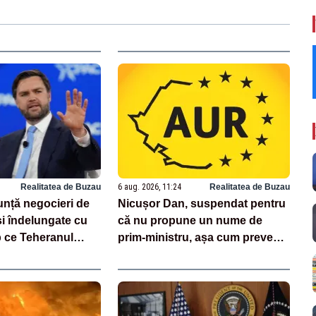
Realitatea de Buzau
6 aug. 2026, 11:24
Realitatea de Buzau
nță negocieri de
Nicușor Dan, suspendat pentru
 și îndelungate cu
că nu propune un nume de
mp ce Teheranul
prim-ministru, așa cum prevede
ța discuțiilor cu
Constituția!