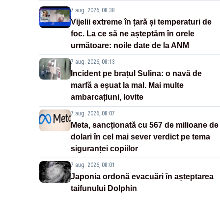
7 aug. 2026, 08:38
Vijelii extreme în țară și temperaturi de
foc. La ce să ne așteptăm în orele
următoare: noile date de la ANM
7 aug. 2026, 08:13
Incident pe brațul Sulina: o navă de
marfă a eșuat la mal. Mai multe
ambarcațiuni, lovite
7 aug. 2026, 08:07
Meta, sancționată cu 567 de milioane de
dolari în cel mai sever verdict pe tema
siguranței copiilor
7 aug. 2026, 08:01
Japonia ordonă evacuări în așteptarea
taifunului Dolphin