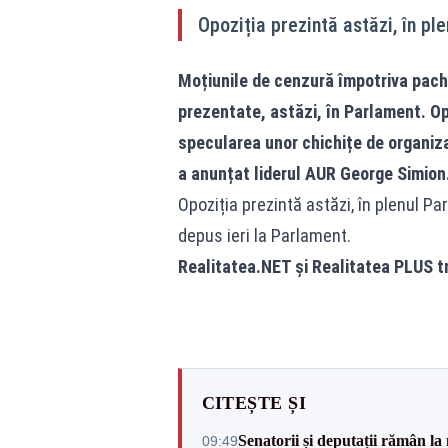
Opoziția prezintă astăzi, în pl
Moțiunile de cenzură împotriva pachet
prezentate, astăzi, în Parlament. Opo
specularea unor chichițe de organizar
a anunțat liderul AUR George Simion
Opoziția prezintă astăzi, în plenul Pa
depus ieri la Parlament.
Realitatea.NET și Realitatea PLUS 
CITEȘTE ȘI
Senatorii și deputații rămân la
09:49