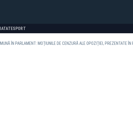
NATATE
SPORT
MUNĂ ÎN PARLAMENT: MOȚIUNILE DE CENZURĂ ALE OPOZIȚIEI, PREZENTATE ÎN 