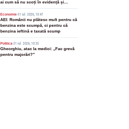
ai cum să nu scoți în evidență și
lucrurile bune”
4
Economie
-
31 iul. 2026, 10:47
AEI: Românii nu plătesc mult pentru că
benzina este scumpă, ci pentru că
benzina ieftină e taxată scump
5
Politica
-
31 iul. 2026, 10:35
Gheorghiu, atac la medici: „Fac grevă
pentru majorări?”