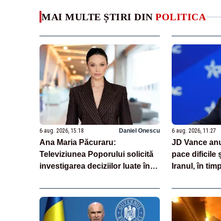
MAI MULTE ȘTIRI DIN
POLITICA
6 aug. 2026, 15:18
Daniel Onescu
6 aug. 2026, 11:27
Ana Maria Păcuraru:
JD Vance anu
Televiziunea Poporului solicită
pace dificile
investigarea deciziilor luate în
Iranul, în ti
această perioadă de criză
neagă existen
enegetică
SUA