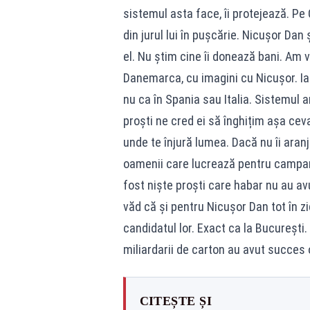
sistemul asta face, îi protejează. Pe C
din jurul lui în pușcărie. Nicușor Dan 
el. Nu știm cine îi donează bani. Am 
Danemarca, cu imagini cu Nicușor. I
nu ca în Spania sau Italia. Sistemul a
proști ne cred ei să înghițim așa ceva
unde te înjură lumea. Dacă nu îi aranj
oamenii care lucrează pentru campania
fost niște proști care habar nu au avut
văd că și pentru Nicușor Dan tot în zid
candidatul lor. Exact ca la București
miliardarii de carton au avut succes 
CITEȘTE ȘI