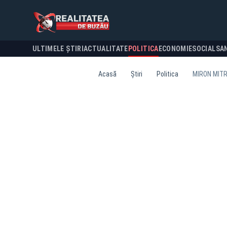
ULTIMELE ȘTIRI
ACTUALITATE
POLITICA
ECONOMIE
SOCIAL
SA
Acasă
Știri
Politica
MIRON MITR