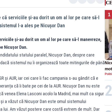
CE
1
 că serviciile și-au dorit un om al lor pe care să-l
istemul l-a ales pe Nicușor Dan
rviciile și-au dorit un om al lor pe care să-l manevreze,
pe Nicușor Dan.
ndidatului statului paralel, Nicușor Dan, despre care
a dacă sistemul nu îi organizează toate mitingurile de până
Nic
mot
Polit
de ț
SR și AUR, iar cei care îi fac campania s-au gândit că e
Guv
peranța că îi bate pe cei de la AUR. Nicușor Dan nu este
Dacă venea Elena Lasconi acolo la Madrid, mai mult ca sigur
 și a văzut că Nicușor Dan este omul sistemului
ia lui. Am văzut postere care costă extrem de mult. Dar