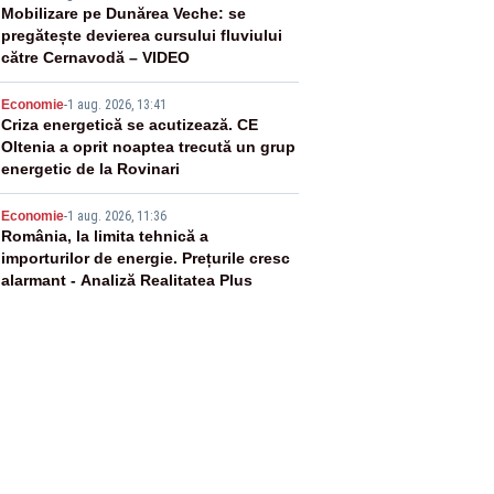
3
Mobilizare pe Dunărea Veche: se
pregătește devierea cursului fluviului
către Cernavodă – VIDEO
4
Economie
-
1 aug. 2026, 13:41
Criza energetică se acutizează. CE
Oltenia a oprit noaptea trecută un grup
energetic de la Rovinari
5
Economie
-
1 aug. 2026, 11:36
România, la limita tehnică a
importurilor de energie. Prețurile cresc
alarmant - Analiză Realitatea Plus