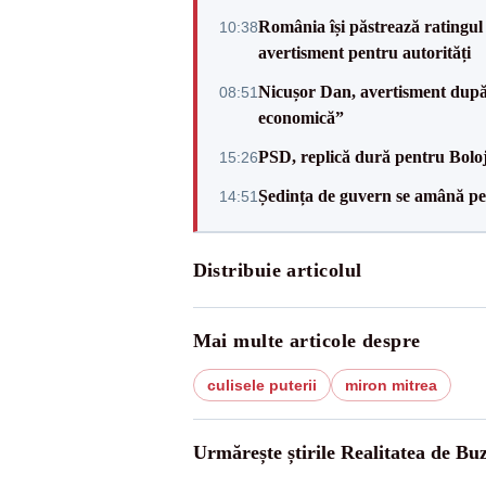
România își păstrează ratingul 
10:38
avertisment pentru autorități
Nicușor Dan, avertisment după 
08:51
economică”
PSD, replică dură pentru Boloj
15:26
Ședința de guvern se amână pen
14:51
Distribuie articolul
Mai multe articole despre
culisele puterii
miron mitrea
Urmărește știrile Realitatea de Bu