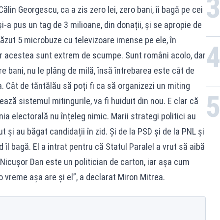
ălin Georgescu, ca a zis zero lei, zero bani, îi bagă pe cei
și-a pus un tag de 3 milioane, din donații, și se apropie de
văzut 5 microbuze cu televizoare imense pe ele, în
ar acestea sunt extrem de scumpe. Sunt români acolo, dar
re bani, nu le plâng de milă, însă întrebarea este cât de
. Cât de tăntălău să poți fi ca să organizezi un miting
ează sistemul mitingurile, va fi huiduit din nou. E clar că
 electorală nu înțeleg nimic. Marii strategi politici au
 și au băgat candidații în zid. Și de la PSD și de la PNL și
 îl bagă. El a intrat pentru că Statul Paralel a vrut să aibă
. Nicușor Dan este un politician de carton, iar așa cum
o vreme așa are și el”, a declarat Miron Mitrea.