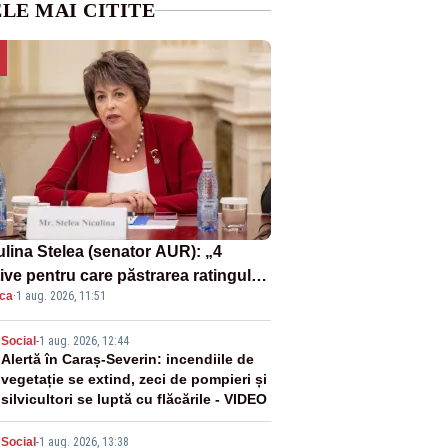
LE MAI CITITE
ulina Stelea (senator AUR): „4
ive pentru care păstrarea ratingului
ica
·
1 aug. 2026, 11:51
ară nu este o reușită pentru
ernul Bolojan”
2
Social
-
1 aug. 2026, 12:44
Alertă în Caraș-Severin: incendiile de
vegetație se extind, zeci de pompieri și
silvicultori se luptă cu flăcările - VIDEO
Social
-
1 aug. 2026, 13:38