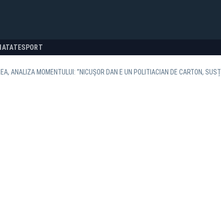
NATATE
SPORT
EA, ANALIZA MOMENTULUI: ”NICUȘOR DAN E UN POLITIACIAN DE CARTON, SUSȚ