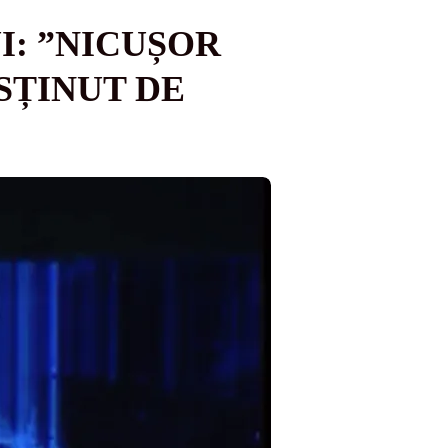
: ”NICUȘOR
SȚINUT DE