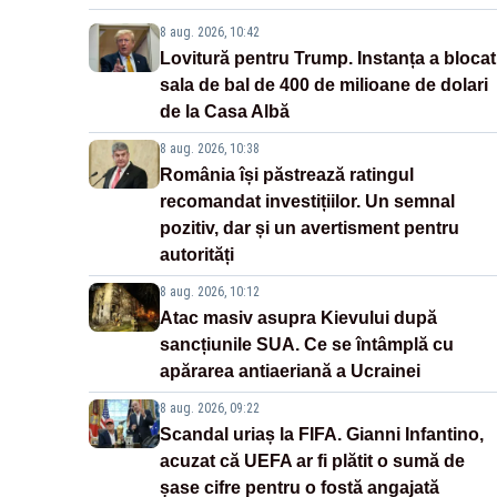
8 aug. 2026, 10:42
Lovitură pentru Trump. Instanța a blocat
sala de bal de 400 de milioane de dolari
de la Casa Albă
8 aug. 2026, 10:38
România își păstrează ratingul
recomandat investițiilor. Un semnal
pozitiv, dar și un avertisment pentru
autorități
8 aug. 2026, 10:12
Atac masiv asupra Kievului după
sancțiunile SUA. Ce se întâmplă cu
apărarea antiaeriană a Ucrainei
8 aug. 2026, 09:22
Scandal uriaș la FIFA. Gianni Infantino,
acuzat că UEFA ar fi plătit o sumă de
șase cifre pentru o fostă angajată