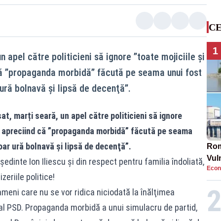
CE
1
n apel către politicieni să ignore ”toate mojiciile şi
 că ”propaganda morbidă” făcută pe seama unui fost
 ură bolnavă şi lipsă de decenţă”.
t, marți seară, un apel către politicieni să ignore
ce”, apreciind că ”propaganda morbidă” făcută pe seama
doar ură bolnavă şi lipsă de decenţă”.
Rom
Vul
şedinte Ion Iliescu şi din respect pentru familia îndoliată,
Econ
pun
zeriile politice!
cun
ameni care nu se vor ridica niciodată la înălţimea
 al PSD. Propaganda morbidă a unui simulacru de partid,