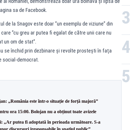
 al României, demonstrează doar ură bolnavă şi lipsă de
pagina sa de Facebook.
ctul de la Snagov este doar ”un exemplu de viziune” din
 care ”cu greu ar putea fi egalat de către unii care nu
at un om de stat”.
 nu se închid prin dezbinare şi revolte prosteşti în faţa
te social-democrat.
an: „România este într-o situație de forță majoră”
tru ora 15:00. Bolojan nu a obținut toate avizele
ii: „Ar putea fi adoptată în perioada următoare. S-a
nor discursuri iresponsabile în spaţiul public”