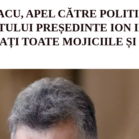
CU, APEL CĂTRE POLITIC
ULUI PREȘEDINTE ION I
AȚI TOATE MOJICIILE ȘI