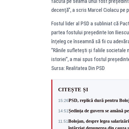
făcută pe seama unui fost preşedinte
decenţă”, a scris Marcel Ciolacu pe 
Fostul lider al PSD a subliniat că Pa
partea fostului preşedinte Ion Iliescu
înţeleg ce înseamnă să fii cu adevăr
”Rănile sufleteşti şi faliile societale
istoriei”, a mai spus fostul președin
Sursa: Realitatea Din PSD
CITEȘTE ȘI
PSD, replică dură pentru Boloj
15:26
Ședința de guvern se amână pen
14:51
Bolojan, despre legea salarizăr
11:51
întârziat depunerea din cauza u