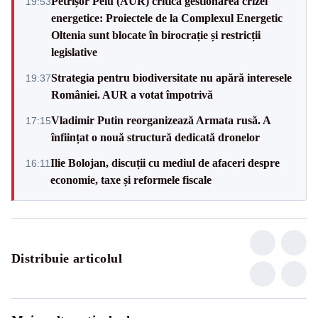
Petrișor Peiu (AUR) critică gestionarea crizei
19:53
energetice: Proiectele de la Complexul Energetic
Oltenia sunt blocate în birocrație și restricții
legislative
Strategia pentru biodiversitate nu apără interesele
19:37
României. AUR a votat împotrivă
Vladimir Putin reorganizează Armata rusă. A
17:15
înființat o nouă structură dedicată dronelor
Ilie Bolojan, discuții cu mediul de afaceri despre
16:11
economie, taxe și reformele fiscale
Distribuie articolul