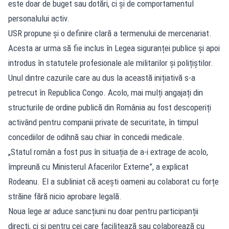
este doar de buget sau dotări, ci și de comportamentul
personalului activ.
USR propune și o definire clară a termenului de mercenariat.
Acesta ar urma să fie inclus în Legea siguranței publice și apoi
introdus în statutele profesionale ale militarilor și polițiștilor.
Unul dintre cazurile care au dus la această inițiativă s-a
petrecut în Republica Congo. Acolo, mai mulți angajați din
structurile de ordine publică din România au fost descoperiți
activând pentru companii private de securitate, în timpul
concediilor de odihnă sau chiar în concedii medicale.
„Statul român a fost pus în situația de a-i extrage de acolo,
împreună cu Ministerul Afacerilor Externe”, a explicat
Rodeanu. El a subliniat că acești oameni au colaborat cu forțe
străine fără nicio aprobare legală.
Noua lege ar aduce sancțiuni nu doar pentru participanții
direcți, ci și pentru cei care facilitează sau colaborează cu