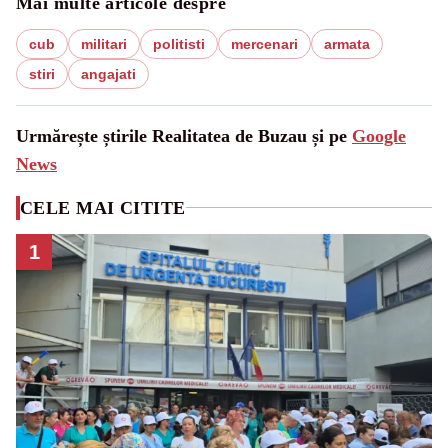
Mai multe articole despre
cub
militari
politisti
mercenari
armata
stiri
angajati
Urmărește știrile Realitatea de Buzau și pe
Google
News
CELE MAI CITITE
1