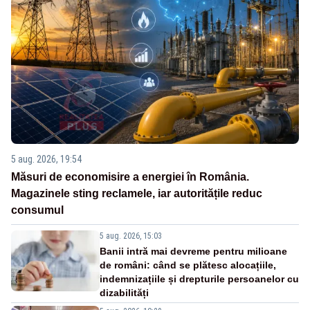
5 aug. 2026, 19:54
Măsuri de economisire a energiei în România.
Magazinele sting reclamele, iar autoritățile reduc
consumul
5 aug. 2026, 15:03
Banii intră mai devreme pentru milioane
de români: când se plătesc alocațiile,
indemnizațiile și drepturile persoanelor cu
dizabilități