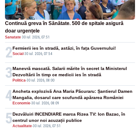
Continuă greva în Sănătate. 500 de spitale asigură
doar urgențele
Sanatate
·
30 iul. 2026, 07:51
2
Fermierii ies în stradă, astăzi, în fața Guvernului!
Social
-
30 iul. 2026, 07:54
3
Manevră mascată. Salarii mărite în secret la Ministerul
Dezvoltării în timp ce medicii ies în stradă
Politica
-
30 iul. 2026, 08:00
4
Ancheta explozivă Ana Maria Păcuraru: Șantierul Damen
Mangalia, dosarul care scufundă apărarea României
Economie
-
30 iul. 2026, 08:09
5
Dezvăluiri INCENDIARE marca Rizea TV: Ion Bazac, în
centrul unor noi acuzații publice
Actualitate
-
30 iul. 2026, 07:51