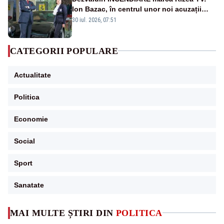
Ion Bazac, în centrul unor noi acuzații
publice
30 iul. 2026, 07:51
CATEGORII POPULARE
Actualitate
Politica
Economie
Social
Sport
Sanatate
MAI MULTE ȘTIRI DIN
POLITICA