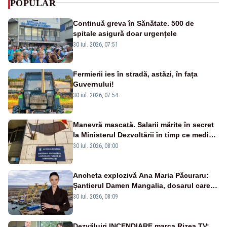
POPULAR
Continuă greva în Sănătate. 500 de
spitale asigură doar urgențele
30 iul. 2026, 07:51
Fermierii ies în stradă, astăzi, în fața
Guvernului!
30 iul. 2026, 07:54
Manevră mascată. Salarii mărite în secret
la Ministerul Dezvoltării în timp ce medicii
ies în stradă
30 iul. 2026, 08:00
Ancheta explozivă Ana Maria Păcuraru:
Șantierul Damen Mangalia, dosarul care
scufundă apărarea României
30 iul. 2026, 08:09
Dezvăluiri INCENDIARE marca Rizea TV: