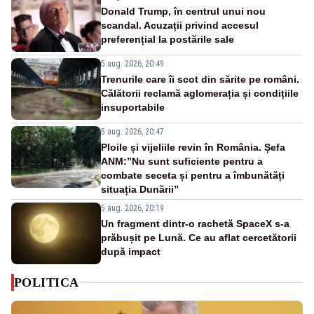
Donald Trump, în centrul unui nou
scandal. Acuzații privind accesul
preferențial la postările sale
5 aug. 2026, 20:49
Trenurile care îi scot din sărite pe români.
Călătorii reclamă aglomerația și condițiile
insuportabile
5 aug. 2026, 20:47
Ploile și vijeliile revin în România. Șefa
ANM:”Nu sunt suficiente pentru a
combate seceta și pentru a îmbunătăți
situația Dunării”
5 aug. 2026, 20:19
Un fragment dintr-o rachetă SpaceX s-a
prăbușit pe Lună. Ce au aflat cercetătorii
după impact
POLITICA