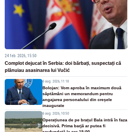
24 feb. 2026, 15:50
Complot dejucat în Serbia: doi bărbați, suspectați că
plănuiau asasinarea lui Vučić
6 aug. 2026, 11:18
Bolojan: Vom aproba în maximum două
săptămâni un memorandum pentru
angajarea personalului din creșele
inaugurate
6 aug. 2026, 10:50
Operațiunea de pe brațul Bala intră în faza
decisivă. Prima barjă ar putea fi
scufundată la ora 15:00