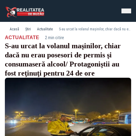
Acasă
Știri
Actualitate
S-au urcat la volanul maşinilor, chiar dacă nu erau posesori de permis şi consumaseră alcool/ Protagoniştii au fost reţinuţi pentru 24 de ore
·
ACTUALITATE
2 min citire
S-au urcat la volanul maşinilor, chiar
dacă nu erau posesori de permis şi
consumaseră alcool/ Protagoniştii au
fost reţinuţi pentru 24 de ore