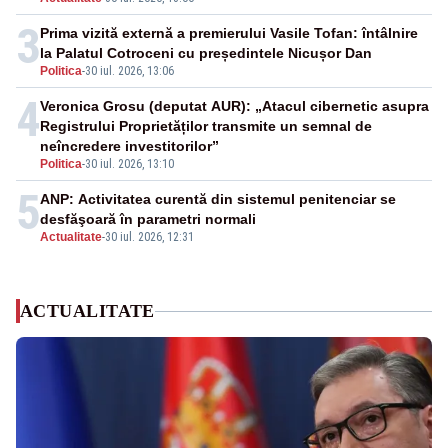
3
Prima vizită externă a premierului Vasile Tofan: întâlnire
la Palatul Cotroceni cu președintele Nicușor Dan
Politica
-
30 iul. 2026, 13:06
4
Veronica Grosu (deputat AUR): „Atacul cibernetic asupra
Registrului Proprietăților transmite un semnal de
neîncredere investitorilor”
Politica
-
30 iul. 2026, 13:10
5
ANP: Activitatea curentă din sistemul penitenciar se
desfăşoară în parametri normali
Actualitate
-
30 iul. 2026, 12:31
ACTUALITATE