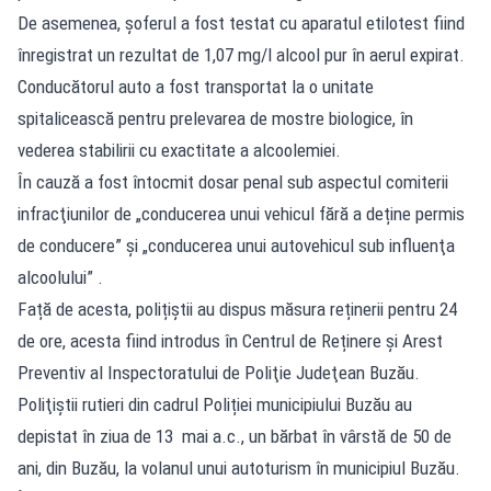
De asemenea, şoferul a fost testat cu aparatul etilotest fiind
înregistrat un rezultat de 1,07 mg/l alcool pur în aerul expirat.
Conducătorul auto a fost transportat la o unitate
spitalicească pentru prelevarea de mostre biologice, în
vederea stabilirii cu exactitate a alcoolemiei.
În cauză a fost întocmit dosar penal sub aspectul comiterii
infracţiunilor de „conducerea unui vehicul fără a deține permis
de conducere” și „conducerea unui autovehicul sub influenţa
alcoolului” .
Față de acesta, polițiștii au dispus măsura reținerii pentru 24
de ore, acesta fiind introdus în Centrul de Reținere și Arest
Preventiv al Inspectoratului de Poliţie Judeţean Buzău.
Poliţiştii rutieri din cadrul Poliției municipiului Buzău au
depistat în ziua de 13 mai a.c., un bărbat în vârstă de 50 de
ani, din Buzău, la volanul unui autoturism în municipiul Buzău.