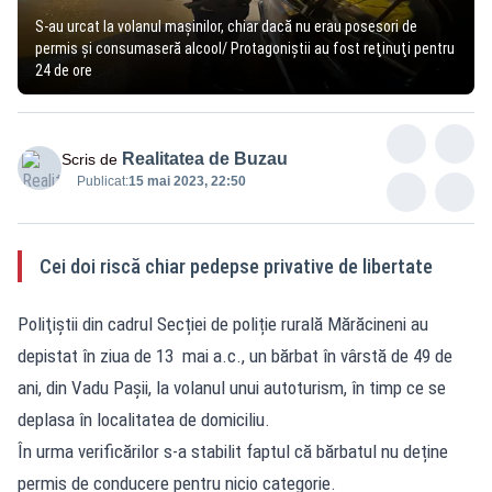
S-au urcat la volanul maşinilor, chiar dacă nu erau posesori de
permis şi consumaseră alcool/ Protagoniştii au fost reţinuţi pentru
24 de ore
Realitatea de Buzau
Scris de
Publicat:
15 mai 2023, 22:50
Cei doi riscă chiar pedepse privative de libertate
Poliţiştii din cadrul Secției de poliție rurală Mărăcineni au
depistat în ziua de 13 mai a.c., un bărbat în vârstă de 49 de
ani, din Vadu Pașii, la volanul unui autoturism, în timp ce se
deplasa în localitatea de domiciliu.
În urma verificărilor s-a stabilit faptul că bărbatul nu deține
permis de conducere pentru nicio categorie.