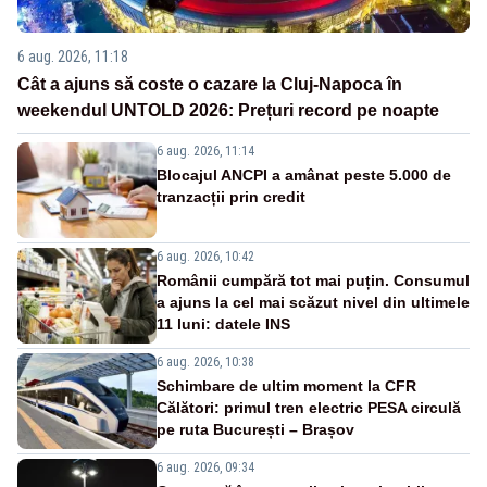
6 aug. 2026, 11:18
Cât a ajuns să coste o cazare la Cluj-Napoca în
weekendul UNTOLD 2026: Prețuri record pe noapte
6 aug. 2026, 11:14
Blocajul ANCPI a amânat peste 5.000 de
tranzacții prin credit
6 aug. 2026, 10:42
Românii cumpără tot mai puțin. Consumul
a ajuns la cel mai scăzut nivel din ultimele
11 luni: datele INS
6 aug. 2026, 10:38
Schimbare de ultim moment la CFR
Călători: primul tren electric PESA circulă
pe ruta București – Brașov
6 aug. 2026, 09:34