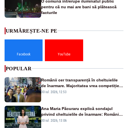
O comună întrerupe iluminatul public
pentru că nu mai are bani să plătească
facturile
URMĂREȘTE-NE PE
Facebook
YouTube
POPULAR
Românii cer transparență în cheltuielile
de înarmare. Majoritatea vrea competiție
reală și industrie locală – SONDAJ
30 iul. 2026, 12:53
Ana Maria Păcuraru explică sondajul
privind cheltuielile de înarmare: Românii
cer transparență în achiziții și un echilibru
30 iul. 2026, 13:06
între partenerii externi