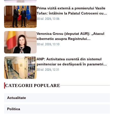
Prima vizită externă a premierului Vasile
Tofan: întâlnire la Palatul Cotroceni cu
președintele Nicușor Dan
30 iul. 2026, 13:06
Veronica Grosu (deputat AUR): „Atacul
cibernetic asupra Registrului
Proprietăților transmite un semnal de
30 iul. 2026, 13:10
neîncredere investitorilor”
ANP: Activitatea curentă din sistemul
penitenciar se desfăşoară în parametri
normali
30 iul. 2026, 12:31
CATEGORII POPULARE
Actualitate
Politica