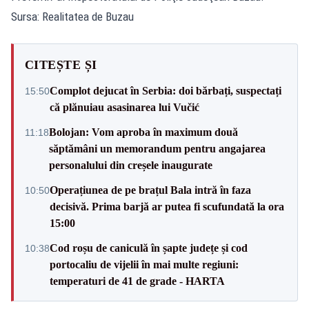
Sursa: Realitatea de Buzau
CITEȘTE ȘI
Complot dejucat în Serbia: doi bărbați, suspectați
15:50
că plănuiau asasinarea lui Vučić
Bolojan: Vom aproba în maximum două
11:18
săptămâni un memorandum pentru angajarea
personalului din creșele inaugurate
Operațiunea de pe brațul Bala intră în faza
10:50
decisivă. Prima barjă ar putea fi scufundată la ora
15:00
Cod roșu de caniculă în șapte județe și cod
10:38
portocaliu de vijelii în mai multe regiuni:
temperaturi de 41 de grade - HARTA