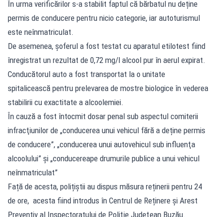
În urma verificărilor s-a stabilit faptul că bărbatul nu deține
permis de conducere pentru nicio categorie, iar autoturismul
este neînmatriculat.
De asemenea, şoferul a fost testat cu aparatul etilotest fiind
înregistrat un rezultat de 0,72 mg/l alcool pur în aerul expirat.
Conducătorul auto a fost transportat la o unitate
spitalicească pentru prelevarea de mostre biologice în vederea
stabilirii cu exactitate a alcoolemiei.
În cauză a fost întocmit dosar penal sub aspectul comiterii
infracţiunilor de „conducerea unui vehicul fără a deține permis
de conducere”, „conducerea unui autovehicul sub influenţa
alcoolului” și „conducereape drumurile publice a unui vehicul
neînmatriculat”
Față de acesta, polițiștii au dispus măsura reținerii pentru 24
de ore, acesta fiind introdus în Centrul de Reținere și Arest
Preventiv al Inspectoratului de Poliţie Judeţean Buzău.