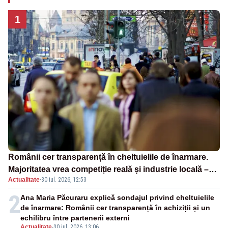
1
Românii cer transparență în cheltuielile de înarmare.
Majoritatea vrea competiție reală și industrie locală –
Actualitate
·
30 iul. 2026, 12:53
SONDAJ
2
Ana Maria Păcuraru explică sondajul privind cheltuielile
de înarmare: Românii cer transparență în achiziții și un
echilibru între partenerii externi
Actualitate
-
30 iul. 2026, 13:06