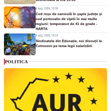
6 aug. 2026, 10:38
Cod roșu de caniculă în șapte județe și
cod portocaliu de vijelii în mai multe
regiuni: temperaturi de 41 de grade -
HARTA
6 aug. 2026, 10:34
Sindicatele din Educație, noi discuții la
Cotroceni pe tema legii salarizării
POLITICA