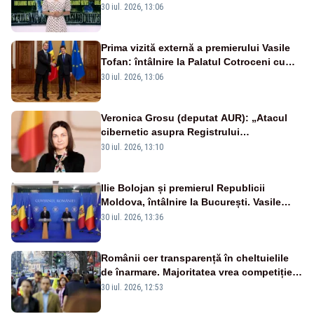
cer transparență în achiziții și un echilibru
30 iul. 2026, 13:06
între partenerii externi
Prima vizită externă a premierului Vasile
Tofan: întâlnire la Palatul Cotroceni cu
președintele Nicușor Dan
30 iul. 2026, 13:06
Veronica Grosu (deputat AUR): „Atacul
cibernetic asupra Registrului
Proprietăților transmite un semnal de
30 iul. 2026, 13:10
neîncredere investitorilor”
Ilie Bolojan și premierul Republicii
Moldova, întâlnire la București. Vasile
Tofan, primit cu onoruri militare
30 iul. 2026, 13:36
Românii cer transparență în cheltuielile
de înarmare. Majoritatea vrea competiție
reală și industrie locală – SONDAJ
30 iul. 2026, 12:53