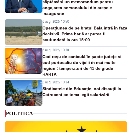
săptămâni un memorandum pentru
angajarea personalului din creșele
inaugurate
6 aug. 2026, 10:50
Operațiunea de pe brațul Bala intră în faza
decisivă. Prima barjă ar putea fi
scufundată la ora 15:00
6 aug. 2026, 10:38
Cod roșu de caniculă în șapte județe și
cod portocaliu de vijelii în mai multe
regiuni: temperaturi de 41 de grade -
HARTA
6 aug. 2026, 10:34
Sindicatele din Educație, noi discuții la
Cotroceni pe tema legii salarizării
POLITICA