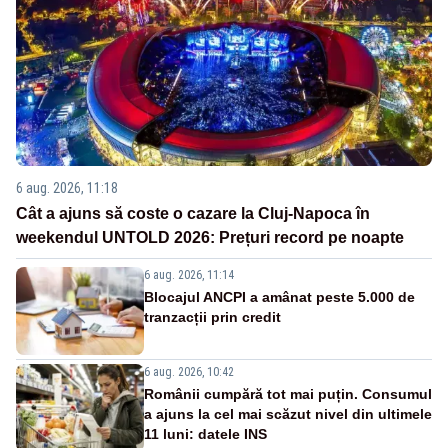
6 aug. 2026, 11:18
Cât a ajuns să coste o cazare la Cluj-Napoca în
weekendul UNTOLD 2026: Prețuri record pe noapte
6 aug. 2026, 11:14
Blocajul ANCPI a amânat peste 5.000 de
tranzacții prin credit
6 aug. 2026, 10:42
Românii cumpără tot mai puțin. Consumul
a ajuns la cel mai scăzut nivel din ultimele
11 luni: datele INS