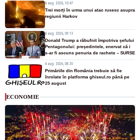
6 aug. 2026, 10:47
Trei morți în urma unui atac rusesc asupra
regiunii Harkov
6 aug. 2026, 09:13
Donald Trump a răbufnit împotriva șefului
Pentagonului: președintele, enervat că i
s-ar fi ascuns penuria de rachete – SURSE
6 aug. 2026, 08:35
Primăriile din România trebuie să fie
înrolate în platforma ghiseul.ro până pe
25 august
ECONOMIE