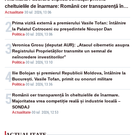
cheltuielile de înarmare: Românii cer transparență în
Actualitate
·
30 iul. 2026, 13:06
achiziții și un echilibru între partenerii externi
2
Prima vizită externă a premierului Vasile Tofan: întâlnire
la Palatul Cotroceni cu președintele Nicușor Dan
Politica
-
30 iul. 2026, 13:06
3
Veronica Grosu (deputat AUR): „Atacul cibernetic asupra
Registrului Proprietăților transmite un semnal de
neîncredere investitorilor”
Politica
-
30 iul. 2026, 13:10
4
Ilie Bolojan și premierul Republicii Moldova, întâlnire la
București. Vasile Tofan, primit cu onoruri militare
Politica
-
30 iul. 2026, 13:36
5
Românii cer transparență în cheltuielile de înarmare.
Majoritatea vrea competiție reală și industrie locală –
SONDAJ
Actualitate
-
30 iul. 2026, 12:53
ACTUALITATE