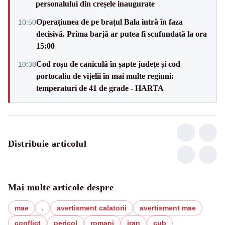
personalului din creșele inaugurate
Operațiunea de pe brațul Bala intră în faza
10:50
decisivă. Prima barjă ar putea fi scufundată la ora
15:00
Cod roșu de caniculă în șapte județe și cod
10:38
portocaliu de vijelii în mai multe regiuni:
temperaturi de 41 de grade - HARTA
Distribuie articolul
Mai multe articole despre
mae
.
avertisment calatorii
avertisment mae
conflict
pericol
romani
iran
cub