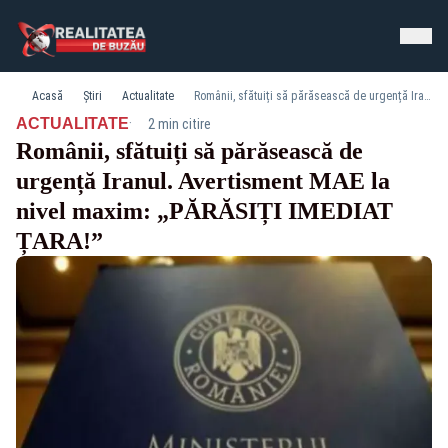
Acasă
Știri
Actualitate
Românii, sfătuiți să părăsească de urgență Iranul. Avertisment MAE la nivel maxim: „PĂRĂSIȚI IMEDIAT ȚARA!”
·
ACTUALITATE
2 min citire
Românii, sfătuiți să părăsească de
urgență Iranul. Avertisment MAE la
nivel maxim: „PĂRĂSIȚI IMEDIAT
ȚARA!”