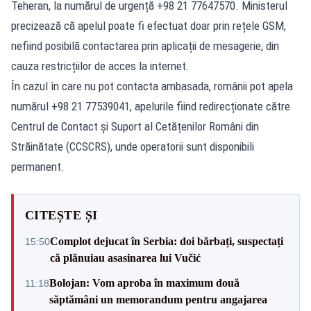
Teheran, la numărul de urgență +98 21 77647570. Ministerul
precizează că apelul poate fi efectuat doar prin rețele GSM,
nefiind posibilă contactarea prin aplicații de mesagerie, din
cauza restricțiilor de acces la internet.
În cazul în care nu pot contacta ambasada, românii pot apela
numărul +98 21 77539041, apelurile fiind redirecționate către
Centrul de Contact și Suport al Cetățenilor Români din
Străinătate (CCSCRS), unde operatorii sunt disponibili
permanent.
CITEȘTE ȘI
Complot dejucat în Serbia: doi bărbați, suspectați
15:50
că plănuiau asasinarea lui Vučić
Bolojan: Vom aproba în maximum două
11:18
săptămâni un memorandum pentru angajarea