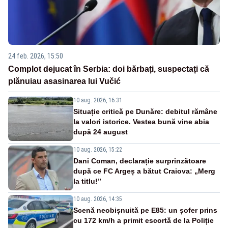
24 feb. 2026, 15:50
Complot dejucat în Serbia: doi bărbați, suspectați că
plănuiau asasinarea lui Vučić
10 aug. 2026, 16:31
Situație critică pe Dunăre: debitul rămâne
la valori istorice. Vestea bună vine abia
după 24 august
10 aug. 2026, 15:22
Dani Coman, declarație surprinzătoare
după ce FC Argeș a bătut Craiova: „Merg
la titlu!”
10 aug. 2026, 14:35
Scenă neobișnuită pe E85: un șofer prins
cu 172 km/h a primit escortă de la Poliție