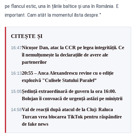
pe flancul estic, una în țările baltice și una în România. E
important. Cam atât la momentul ăsta despre.”
CITEȘTE ȘI
Nicușor Dan, atac la CCR pe legea integrității. Ce
16:47
îl nemulțumește la declarațiile de avere ale
partenerilor
20:55 – Anca Alexandrescu revine cu o ediție
16:13
explozivă "Culisele Statului Paralel”
Ședință extraordinară de guvern la ora 16:00.
15:05
Bolojan îi convoacă de urgență astăzi pe miniștrii
Val de reacții după atacul de la Cluj: Raluca
14:58
Turcan vrea blocarea TikTok pentru răspândire
de fake news