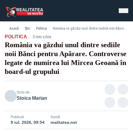
Acasă
Știri
Politica
România va găzdui unul dintre sediile noii Bănci pentru Apărare. Controverse legate de numirea lui Mircea Geoană în board-ul grupului
·
POLITICA
3 min citire
România va găzdui unul dintre sediile
noii Bănci pentru Apărare. Controverse
legate de numirea lui Mircea Geoană în
board-ul grupului
Scris de
Stoica Marian
Publicat
Sursă
9 iul. 2026, 09:54
realitatea.net