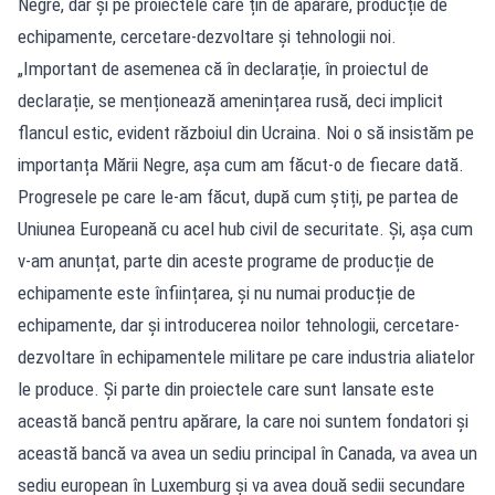
Negre, dar și pe proiectele care țin de apărare, producție de
echipamente, cercetare-dezvoltare și tehnologii noi.
„Important de asemenea că în declarație, în proiectul de
declarație, se menționează amenințarea rusă, deci implicit
flancul estic, evident războiul din Ucraina. Noi o să insistăm pe
importanța Mării Negre, așa cum am făcut-o de fiecare dată.
Progresele pe care le-am făcut, după cum știți, pe partea de
Uniunea Europeană cu acel hub civil de securitate. Și, așa cum
v-am anunțat, parte din aceste programe de producție de
echipamente este înființarea, și nu numai producție de
echipamente, dar și introducerea noilor tehnologii, cercetare-
dezvoltare în echipamentele militare pe care industria aliatelor
le produce. Și parte din proiectele care sunt lansate este
această bancă pentru apărare, la care noi suntem fondatori și
această bancă va avea un sediu principal în Canada, va avea un
sediu european în Luxemburg și va avea două sedii secundare