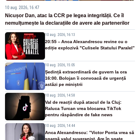
10 aug. 2026, 16:47
Nicușor Dan, atac la CCR pe legea integrității. Ce îl
nemulțumește la declarațiile de avere ale partenerilor
10 aug. 2026, 16:13
20:55 – Anca Alexandrescu revine cu o
ediție explozivă "Culisele Statului Paralel”
10 aug. 2026, 15:05
Ședință extraordinară de guvern la ora
16:00. Bolojan îi convoacă de urgență
astăzi pe miniștrii
10 aug. 2026, 14:58
Val de reacții după atacul de la Cluj:
Raluca Turcan vrea blocarea TikTok
pentru răspândire de fake news
10 aug. 2026, 14:44
Anca Alexandrescu: ”Victor Ponta vrea să
spargă valul suveranist. Are în spate