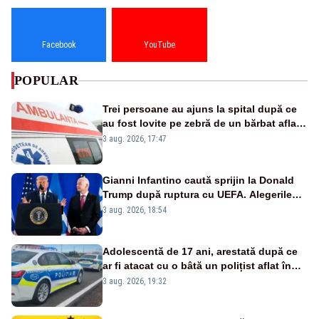
Facebook
YouTube
POPULAR
Trei persoane au ajuns la spital după ce
au fost lovite pe zebră de un bărbat aflat
pe trotinetă electrică
3 aug. 2026, 17:47
Gianni Infantino caută sprijin la Donald
Trump după ruptura cu UEFA. Alegerile
FIFA din 2027 se anunță incendiare
3 aug. 2026, 18:54
Adolescentă de 17 ani, arestată după ce
ar fi atacat cu o bâtă un polițist aflat în
misiune
3 aug. 2026, 19:32