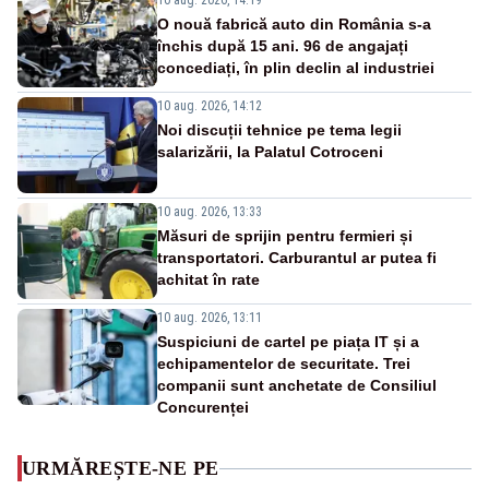
10 aug. 2026, 14:19
O nouă fabrică auto din România s-a
închis după 15 ani. 96 de angajați
concediați, în plin declin al industriei
10 aug. 2026, 14:12
Noi discuții tehnice pe tema legii
salarizării, la Palatul Cotroceni
10 aug. 2026, 13:33
Măsuri de sprijin pentru fermieri și
transportatori. Carburantul ar putea fi
achitat în rate
10 aug. 2026, 13:11
Suspiciuni de cartel pe piața IT și a
echipamentelor de securitate. Trei
companii sunt anchetate de Consiliul
Concurenței
URMĂREȘTE-NE PE