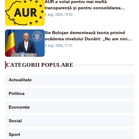
AUR a votat pentru mai multă
transparență și pentru consolidarea
standardelor de integritate în funcțiile
3 aug. 2026, 19:53
publice
Ilie Bolojan demontează teoria privind
scăderea nivelului Dunării: „Nu are nicio
legătură cu realitatea”
3 aug. 2026, 17:21
CATEGORII POPULARE
Actualitate
Politica
Economie
Social
Sport