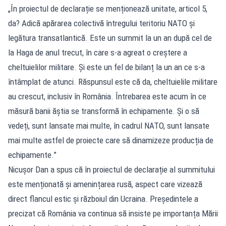
„În proiectul de declarație se menționează unitate, articol 5,
da? Adică apărarea colectivă întregului teritoriu NATO și
legătura transatlantică. Este un summit la un an după cel de
la Haga de anul trecut, în care s-a agreat o creștere a
cheltuielilor militare. Și este un fel de bilanț la un an ce s-a
întâmplat de atunci. Răspunsul este că da, cheltuielile militare
au crescut, inclusiv în România. Întrebarea este acum în ce
măsură banii ăștia se transformă în echipamente. Și o să
vedeți, sunt lansate mai multe, în cadrul NATO, sunt lansate
mai multe astfel de proiecte care să dinamizeze producția de
echipamente.”
Nicușor Dan a spus că în proiectul de declarație al summitului
este menționată și amenințarea rusă, aspect care vizează
direct flancul estic și războiul din Ucraina. Președintele a
precizat că România va continua să insiste pe importanța Mării