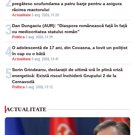
2
pregătesc scufundarea a patru barje pentru a asigura
răcirea reactorului
Actualitate
-
3 aug. 2026, 13:20
3
Dan Dungaciu (AUR): “Diaspora românească față în față
cu mediocritatea statului român”
Politica
-
3 aug. 2026, 13:39
4
O adolescentă de 17 ani, din Covasna, a lovit un polițist
în cap cu o bâtă
Actualitate
-
3 aug. 2026, 13:41
5
Sorin Grindeanu, declarații de ultimă oră în plină criză
energetică: Există riscul închiderii Grupului 2 de la
Cernavodă
Politica
-
3 aug. 2026, 13:12
ACTUALITATE