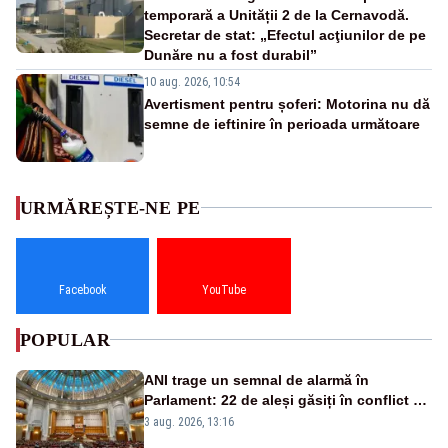
temporară a Unității 2 de la Cernavodă.
Secretar de stat: „Efectul acţiunilor de pe
Dunăre nu a fost durabil”
10 aug. 2026, 10:54
Avertisment pentru șoferi: Motorina nu dă
semne de ieftinire în perioada următoare
URMĂREȘTE-NE PE
Facebook
YouTube
POPULAR
ANI trage un semnal de alarmă în
Parlament: 22 de aleși găsiți în conflict de
interese au rămas în funcții
3 aug. 2026, 13:16