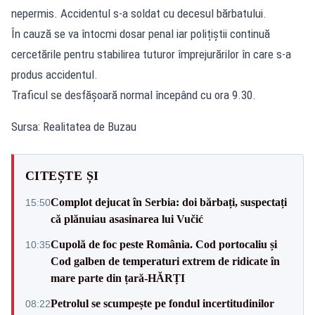
nepermis. Accidentul s-a soldat cu decesul bărbatului.
În cauză se va întocmi dosar penal iar polițiștii continuă
cercetările pentru stabilirea tuturor împrejurărilor în care s-a
produs accidentul.
Traficul se desfășoară normal începând cu ora 9.30.
Sursa: Realitatea de Buzau
CITEȘTE ȘI
Complot dejucat în Serbia: doi bărbați, suspectați
15:50
că plănuiau asasinarea lui Vučić
Cupolă de foc peste România. Cod portocaliu și
10:35
Cod galben de temperaturi extrem de ridicate în
mare parte din țară-HĂRȚI
Petrolul se scumpește pe fondul incertitudinilor
08:22