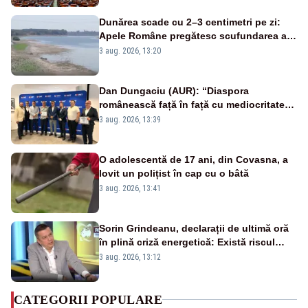
Dunărea scade cu 2–3 centimetri pe zi:
Apele Române pregătesc scufundarea a
patru barje pentru a asigura răcirea
3 aug. 2026, 13:20
reactorului
Dan Dungaciu (AUR): “Diaspora
românească față în față cu mediocritatea
statului român”
3 aug. 2026, 13:39
O adolescentă de 17 ani, din Covasna, a
lovit un polițist în cap cu o bâtă
3 aug. 2026, 13:41
Sorin Grindeanu, declarații de ultimă oră
în plină criză energetică: Există riscul
închiderii Grupului 2 de la Cernavodă
3 aug. 2026, 13:12
CATEGORII POPULARE