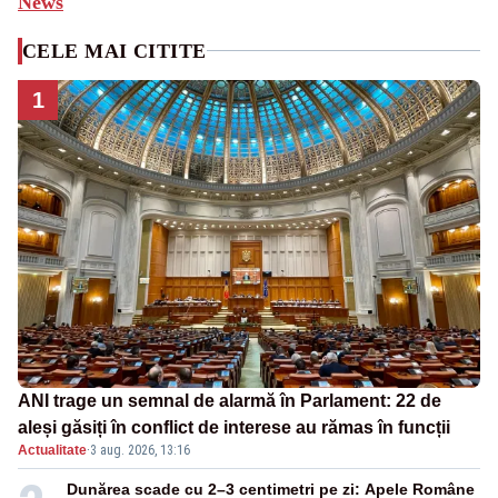
News
CELE MAI CITITE
1
ANI trage un semnal de alarmă în Parlament: 22 de
aleși găsiți în conflict de interese au rămas în funcții
Actualitate
·
3 aug. 2026, 13:16
Dunărea scade cu 2–3 centimetri pe zi: Apele Române