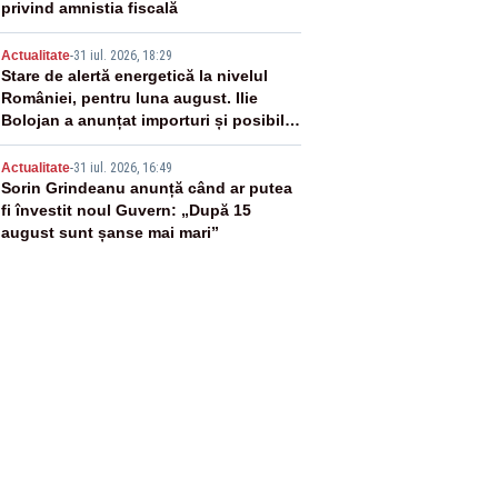
privind amnistia fiscală
4
Actualitate
-
31 iul. 2026, 18:29
Stare de alertă energetică la nivelul
României, pentru luna august. Ilie
Bolojan a anunțat importuri și posibile
restricții – VIDEO
5
Actualitate
-
31 iul. 2026, 16:49
Sorin Grindeanu anunță când ar putea
fi învestit noul Guvern: „După 15
august sunt șanse mai mari”