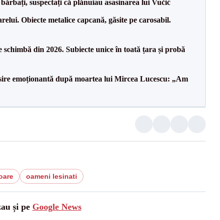
bărbați, suspectați că plănuiau asasinarea lui Vučić
relui. Obiecte metalice capcană, găsite pe carosabil.
 schimbă din 2026. Subiecte unice în toată țara și probă
isire emoționantă după moartea lui Mircea Lucescu: „Am
oare
oameni lesinati
zau și pe
Google News