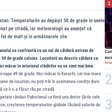
1
stan. Temperaturile au depășit 50 de grade în unele
inat pe stradă, iar meteorologii au anunțat că
fel de mult și în următoarele zile.
anului se confruntă cu un val de căldură extrem de
Com
 50 de grade celsius. Locuitorii au descris căldura ca
inci
Actua
Ope
ci măcar în interiorul clădirilor nu se simt mai bine.
roape 49 de grade. Nici măcar în Karachi, cel mai mare
ane de locuitori, nu poți trăi în asemenea condiții dure.
ă ce li s-a făcut rău pe stradă.
epetate rânduri Pakistanul ca fiind una dintre țările cele
ice, creșterea temperaturilor globale făcând valurile de