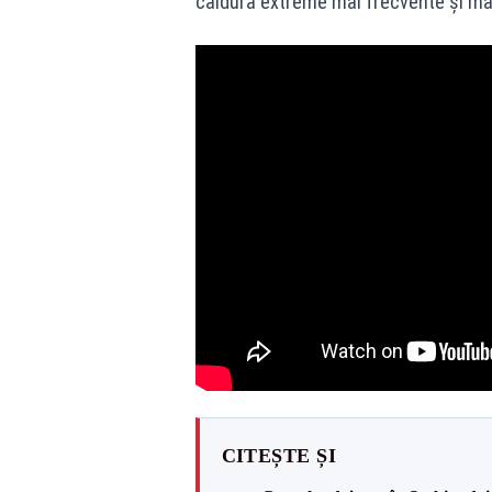
căldură extreme mai frecvente și mai
CITEȘTE ȘI