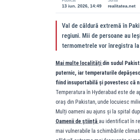
Publicat
Sursă
13 iun. 2026, 14:49
realitatea.net
Val de căldură extremă în Paki
regiuni. Mii de persoane au leș
termometrele vor înregistra la 
Mai multe localități
din sudul Pakist
puternic, iar temperaturile depășesc
fiind insuportabilă și povestesc că ni
Temperatura în Hyderabad este de ap
oraș din Pakistan, unde locuiesc milio
Mulți oameni au ajuns și la spital dup
Oamenii de știință
au identificat în r
mai vulnerabile la schimbările climat