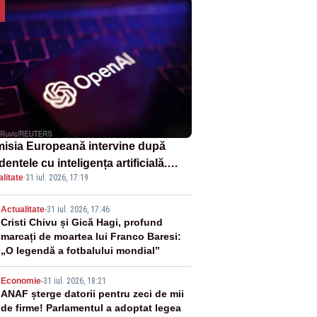
isia Europeană intervine după
dentele cu inteligența artificială.
litate
·
31 iul. 2026, 17:19
nAI și Anthropic, vizate
2
Actualitate
-
31 iul. 2026, 17:46
Cristi Chivu și Gică Hagi, profund
marcați de moartea lui Franco Baresi:
„O legendă a fotbalului mondial”
3
Economie
-
31 iul. 2026, 18:21
ANAF șterge datorii pentru zeci de mii
de firme! Parlamentul a adoptat legea