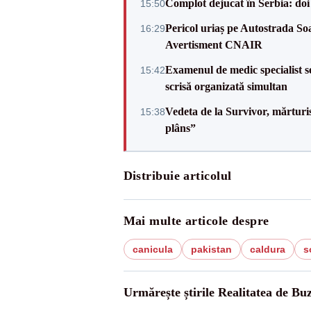
Complot dejucat în Serbia: doi 
15:50
Pericol uriaș pe Autostrada Soa
16:29
Avertisment CNAIR
Examenul de medic specialist se
15:42
scrisă organizată simultan
Vedeta de la Survivor, mărtur
15:38
plâns”
Distribuie articolul
Mai multe articole despre
canicula
pakistan
caldura
s
Urmărește știrile Realitatea de Bu