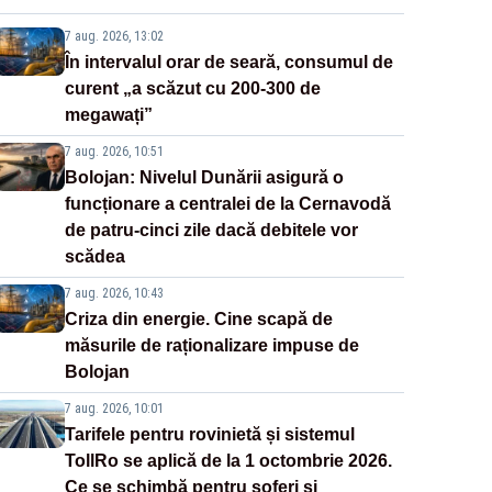
7 aug. 2026, 13:02
În intervalul orar de seară, consumul de
curent „a scăzut cu 200-300 de
megawați”
7 aug. 2026, 10:51
Bolojan: Nivelul Dunării asigură o
funcționare a centralei de la Cernavodă
de patru-cinci zile dacă debitele vor
scădea
7 aug. 2026, 10:43
Criza din energie. Cine scapă de
măsurile de raționalizare impuse de
Bolojan
7 aug. 2026, 10:01
Tarifele pentru rovinietă și sistemul
TollRo se aplică de la 1 octombrie 2026.
Ce se schimbă pentru șoferi și