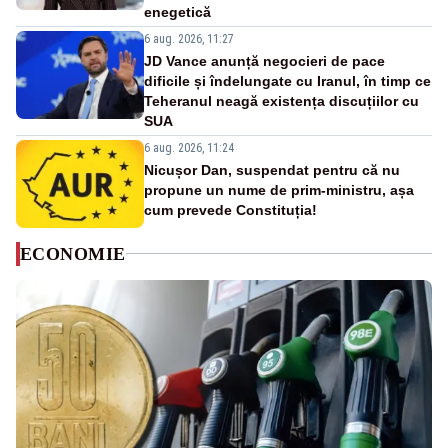
enegetică
6 aug. 2026, 11:27
JD Vance anunță negocieri de pace
dificile și îndelungate cu Iranul, în timp ce
Teheranul neagă existența discuțiilor cu
SUA
6 aug. 2026, 11:24
Nicușor Dan, suspendat pentru că nu
propune un nume de prim-ministru, așa
cum prevede Constituția!
ECONOMIE