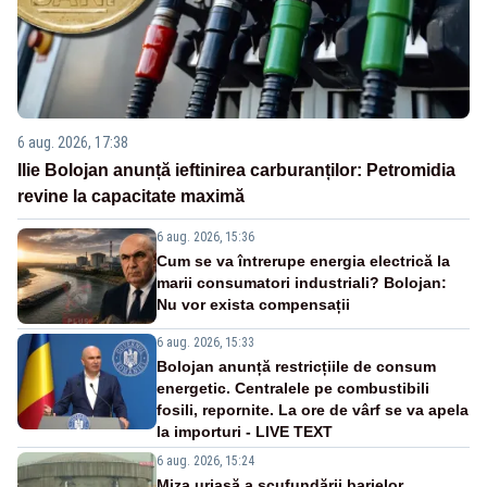
6 aug. 2026, 17:38
Ilie Bolojan anunță ieftinirea carburanților: Petromidia
revine la capacitate maximă
6 aug. 2026, 15:36
Cum se va întrerupe energia electrică la
marii consumatori industriali? Bolojan:
Nu vor exista compensații
6 aug. 2026, 15:33
Bolojan anunță restricțiile de consum
energetic. Centralele pe combustibili
fosili, repornite. La ore de vârf se va apela
la importuri - LIVE TEXT
6 aug. 2026, 15:24
Miza uriașă a scufundării barjelor.