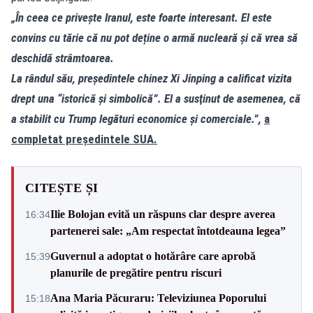
„În ceea ce privește Iranul, este foarte interesant. El este
convins cu tărie că nu pot deține o armă nucleară și că vrea să
deschidă strâmtoarea.
La rândul său, preşedintele chinez Xi Jinping a calificat vizita
drept una “istorică şi simbolică”. El a susţinut de asemenea, că
a stabilit cu Trump legături economice şi comerciale.”,
a
completat președintele SUA.
CITEȘTE ȘI
Ilie Bolojan evită un răspuns clar despre averea
16:34
partenerei sale: „Am respectat întotdeauna legea”
Guvernul a adoptat o hotărâre care aprobă
15:39
planurile de pregătire pentru riscuri
Ana Maria Păcuraru: Televiziunea Poporului
15:18