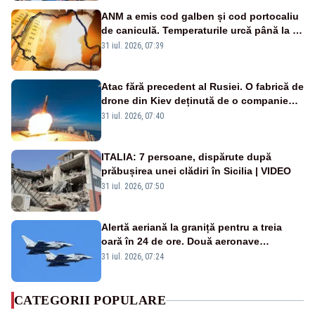
ANM a emis cod galben și cod portocaliu
de caniculă. Temperaturile urcă până la 38
de grade, iar nopțile devin tropicale
31 iul. 2026, 07:39
Atac fără precedent al Rusiei. O fabrică de
drone din Kiev deținută de o companie
americană, distrusă de o rachetă
31 iul. 2026, 07:40
rusească
ITALIA: 7 persoane, dispărute după
prăbușirea unei clădiri în Sicilia | VIDEO
31 iul. 2026, 07:50
Alertă aeriană la graniță pentru a treia
oară în 24 de ore. Două aeronave
Eurofighter britanice au fost ridicate de la
31 iul. 2026, 07:24
sol
CATEGORII POPULARE