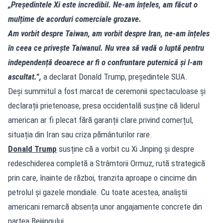
„Președintele Xi este incredibil. Ne-am înțeles, am făcut o
mulțime de acorduri comerciale grozave.
Am vorbit despre Taiwan, am vorbit despre Iran, ne-am înțeles
în ceea ce privește Taiwanul. Nu vrea să vadă o luptă pentru
independență deoarece ar fi o confruntare puternică și l-am
ascultat.”,
a declarat Donald Trump, președintele SUA.
Deși summitul a fost marcat de ceremonii spectaculoase și
declarații prietenoase, presa occidentală susține că liderul
american ar fi plecat fără garanții clare privind comerțul,
situația din Iran sau criza pământurilor rare.
Donald Trump
susține că a vorbit cu Xi Jinping și despre
redeschiderea completă a Strâmtorii Ormuz, rută strategică
prin care, înainte de război, tranzita aproape o cincime din
petrolul și gazele mondiale. Cu toate acestea, analiștii
americani remarcă absența unor angajamente concrete din
partea Beijingului.