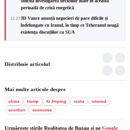
solicită investigarea deciziilor luate în această
perioadă de criză enegetică
JD Vance anunță negocieri de pace dificile și
11:27
îndelungate cu Iranul, în timp ce Teheranul neagă
existența discuțiilor cu SUA
Distribuie articolul
Mai multe articole despre
china
trump
Xi Jinping
vizita
istorică
acorduri
economie
Urmărește știrile Realitatea de Buzau și pe
Google