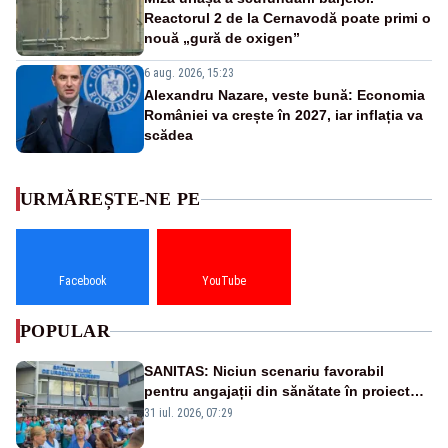
Reactorul 2 de la Cernavodă poate primi o
nouă „gură de oxigen”
6 aug. 2026, 15:23
Alexandru Nazare, veste bună: Economia
României va crește în 2027, iar inflația va
scădea
URMĂREȘTE-NE PE
Facebook
YouTube
POPULAR
SANITAS: Niciun scenariu favorabil
pentru angajații din sănătate în proiectul
Legii salarizării
31 iul. 2026, 07:29