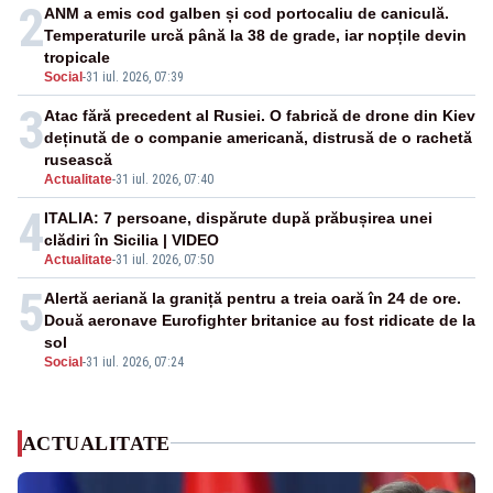
2
ANM a emis cod galben și cod portocaliu de caniculă.
Temperaturile urcă până la 38 de grade, iar nopțile devin
tropicale
Social
-
31 iul. 2026, 07:39
3
Atac fără precedent al Rusiei. O fabrică de drone din Kiev
deținută de o companie americană, distrusă de o rachetă
rusească
Actualitate
-
31 iul. 2026, 07:40
4
ITALIA: 7 persoane, dispărute după prăbușirea unei
clădiri în Sicilia | VIDEO
Actualitate
-
31 iul. 2026, 07:50
5
Alertă aeriană la graniță pentru a treia oară în 24 de ore.
Două aeronave Eurofighter britanice au fost ridicate de la
sol
Social
-
31 iul. 2026, 07:24
ACTUALITATE