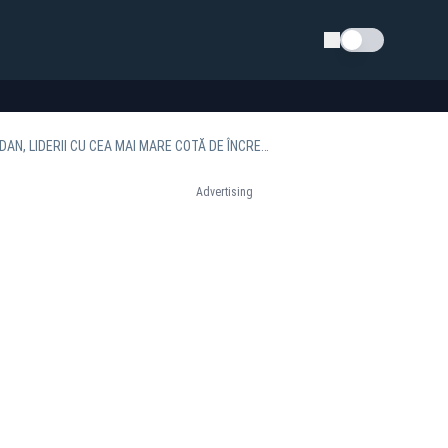
Schimba tema
SONDAJ MARCA REALITATEA PLUS, REALIZAT DE INSOMAR. CĂLIN GEORGESCU ȘI NICUȘOR DAN, LIDERII CU CEA MAI MARE COTĂ DE ÎNCREDERE. ANCA ALEXANDRESCU, ÎN TOPUL VOTURILOR PE BUCUREȘTI
Advertising