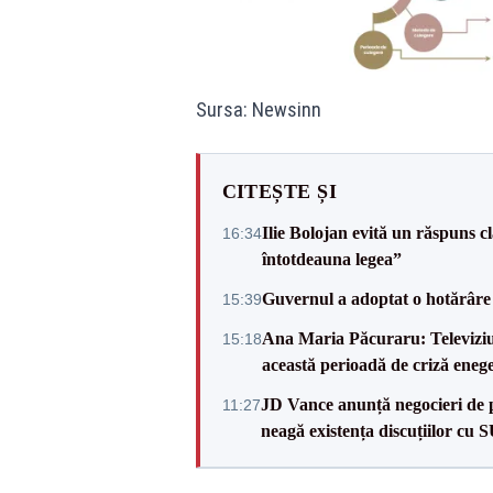
Sursa: Newsinn
CITEȘTE ȘI
Ilie Bolojan evită un răspuns c
16:34
întotdeauna legea”
Guvernul a adoptat o hotărâre 
15:39
Ana Maria Păcuraru: Televiziune
15:18
această perioadă de criză enege
JD Vance anunță negocieri de pa
11:27
neagă existența discuțiilor cu 