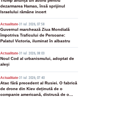
2
Trump anunță un acord pentru
dezarmarea Hamas, însă sprijinul
Israelului rămâne incert
3
Actualitate
-
31 iul. 2026, 07:58
Guvernul marchează Ziua Mondială
împotriva Traficului de Persoane:
Palatul Victoria, iluminat în albastru
4
Actualitate
-
31 iul. 2026, 08:03
Noul Cod al urbanismului, adoptat de
aleși
5
Actualitate
-
31 iul. 2026, 07:40
Atac fără precedent al Rusiei. O fabrică
de drone din Kiev deținută de o
companie americană, distrusă de o
rachetă rusească