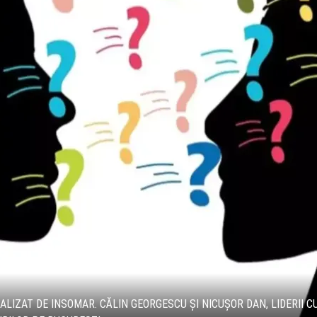
LIZAT DE INSOMAR. CĂLIN GEORGESCU ȘI NICUȘOR DAN, LIDERII C