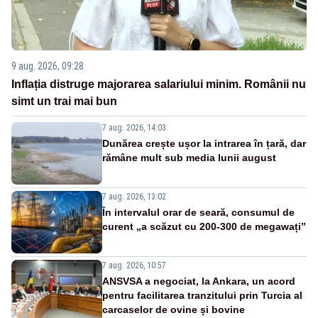
9 aug. 2026, 09:28
Inflația distruge majorarea salariului minim. Românii nu
simt un trai mai bun
7 aug. 2026, 14:03
Dunărea crește ușor la intrarea în țară, dar
rămâne mult sub media lunii august
7 aug. 2026, 13:02
În intervalul orar de seară, consumul de
curent „a scăzut cu 200-300 de megawați”
7 aug. 2026, 10:57
ANSVSA a negociat, la Ankara, un acord
pentru facilitarea tranzitului prin Turcia al
carcaselor de ovine și bovine