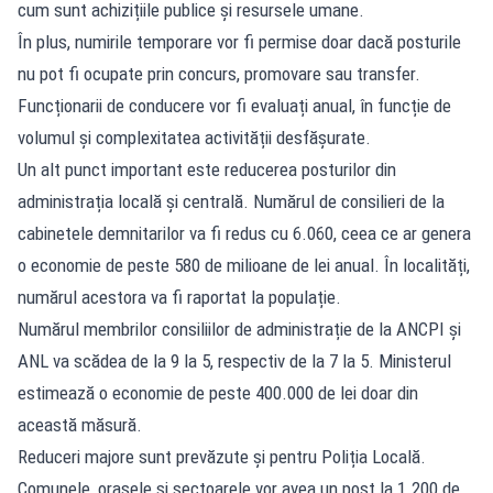
cum sunt achizițiile publice și resursele umane.
În plus, numirile temporare vor fi permise doar dacă posturile
nu pot fi ocupate prin concurs, promovare sau transfer.
Funcționarii de conducere vor fi evaluați anual, în funcție de
volumul și complexitatea activității desfășurate.
Un alt punct important este reducerea posturilor din
administrația locală și centrală. Numărul de consilieri de la
cabinetele demnitarilor va fi redus cu 6.060, ceea ce ar genera
o economie de peste 580 de milioane de lei anual. În localități,
numărul acestora va fi raportat la populație.
Numărul membrilor consiliilor de administrație de la ANCPI și
ANL va scădea de la 9 la 5, respectiv de la 7 la 5. Ministerul
estimează o economie de peste 400.000 de lei doar din
această măsură.
Reduceri majore sunt prevăzute și pentru Poliția Locală.
Comunele, orașele și sectoarele vor avea un post la 1.200 de