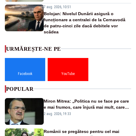
7 aug. 2026, 10:51
Bolojan: Nivelul Dunării asigură o
funcționare a centralei de la Cernavodă
de patru-cinci zile dacă debitele vor
scădea
URMĂREȘTE-NE PE
Facebook
YouTube
POPULAR
Miron Mitrea: „Politica nu se face pe care
e mai frumos, care înjură mai mult, care
țipă mai tare, ci pe proiecte”
2 aug. 2026, 19:33
Românii se pregătesc pentru cel mai