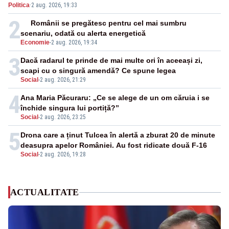
Politica
·
2 aug. 2026, 19:33
2
Românii se pregătesc pentru cel mai sumbru
scenariu, odată cu alerta energetică
Economie
-
2 aug. 2026, 19:34
3
Dacă radarul te prinde de mai multe ori în aceeași zi,
scapi cu o singură amendă? Ce spune legea
Social
-
2 aug. 2026, 21:29
4
Ana Maria Păcuraru: „Ce se alege de un om căruia i se
închide singura lui portiță?”
Social
-
2 aug. 2026, 23:25
5
Drona care a ținut Tulcea în alertă a zburat 20 de minute
deasupra apelor României. Au fost ridicate două F-16
Social
-
2 aug. 2026, 19:28
ACTUALITATE