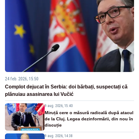
24 feb. 2026, 15:50
Complot dejucat în Serbia: doi bărbați, suspectați că
plănuiau asasinarea lui Vučić
9 aug. 2026, 15:40
Miruță cere o măsură radicală după atacul
de la Cluj. Legea dezinformării, din nou în
discuție
9 aug. 2026, 14:38