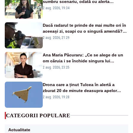
sumbru scenariu, odată cu alerta
energetică
2 aug. 2026, 19:34
Dacă radarul te prinde de mai multe ori în
aceeași zi, scapi cu o singură amendă?
Ce spune legea
2 aug. 2026, 21:29
Ana Maria Păcuraru: „Ce se alege de un
om căruia i se închide singura lui
portiță?”
2 aug. 2026, 23:25
Drona care a ținut Tulcea în alertă a
zburat 20 de minute deasupra apelor
României. Au fost ridicate două F-16
2 aug. 2026, 19:28
CATEGORII POPULARE
Actualitate