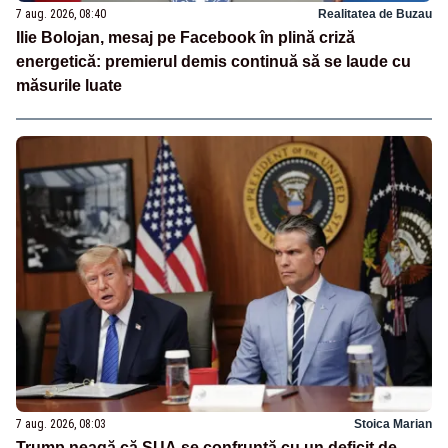
7 aug. 2026, 08:40
Realitatea de Buzau
Ilie Bolojan, mesaj pe Facebook în plină criză
energetică: premierul demis continuă să se laude cu
măsurile luate
7 aug. 2026, 08:03
Stoica Marian
Trump neagă că SUA se confruntă cu un deficit de