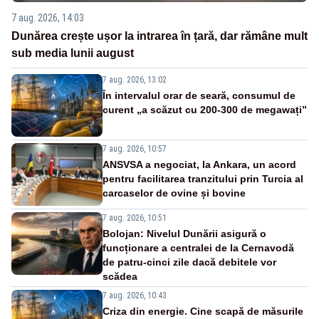
7 aug. 2026, 14:03
Dunărea crește ușor la intrarea în țară, dar rămâne mult
sub media lunii august
7 aug. 2026, 13:02
În intervalul orar de seară, consumul de
curent „a scăzut cu 200-300 de megawați”
7 aug. 2026, 10:57
ANSVSA a negociat, la Ankara, un acord
pentru facilitarea tranzitului prin Turcia al
carcaselor de ovine și bovine
7 aug. 2026, 10:51
Bolojan: Nivelul Dunării asigură o
funcționare a centralei de la Cernavodă
de patru-cinci zile dacă debitele vor
scădea
7 aug. 2026, 10:43
Criza din energie. Cine scapă de măsurile