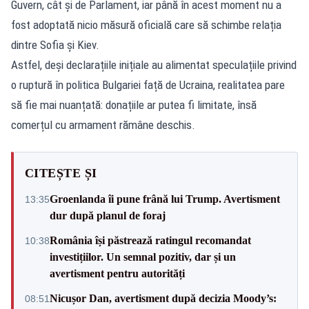
Guvern, cât și de Parlament, iar până în acest moment nu a
fost adoptată nicio măsură oficială care să schimbe relația
dintre Sofia și Kiev.
Astfel, deși declarațiile inițiale au alimentat speculațiile privind
o ruptură în politica Bulgariei față de Ucraina, realitatea pare
să fie mai nuanțată: donațiile ar putea fi limitate, însă
comerțul cu armament rămâne deschis.
CITEȘTE ȘI
Groenlanda îi pune frână lui Trump. Avertisment
13:35
dur după planul de foraj
România își păstrează ratingul recomandat
10:38
investițiilor. Un semnal pozitiv, dar și un
avertisment pentru autorități
Nicușor Dan, avertisment după decizia Moody’s:
08:51