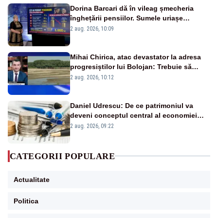
Dorina Barcari dă în vileag șmecheria
înghețării pensiilor. Sumele uriașe
pierdute de fiecare român
2 aug. 2026, 10:09
Mihai Chirica, atac devastator la adresa
progresiștilor lui Bolojan: Trebuie să
protejăm și natura, dar nu șținem omaneii
2 aug. 2026, 10:12
în stare permanentă de alertă
Daniel Udrescu: De ce patrimoniul va
deveni conceptul central al economiei
viitoare?
2 aug. 2026, 09:22
CATEGORII POPULARE
Actualitate
Politica