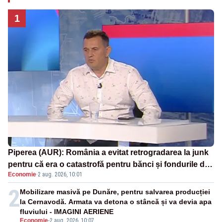
1
Piperea (AUR): România a evitat retrogradarea la junk
pentru că era o catastrofă pentru bănci și fondurile de
Economie
·
2 aug. 2026, 10:01
pensii
2
Mobilizare masivă pe Dunăre, pentru salvarea producției
la Cernavodă. Armata va detona o stâncă și va devia apa
fluviului - IMAGINI AERIENE
Economie
-
2 aug. 2026, 10:07