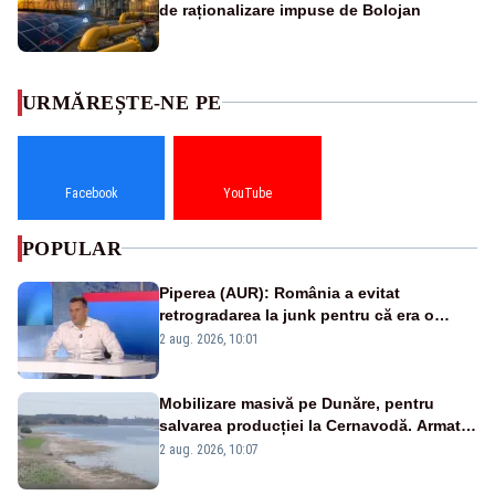
de raționalizare impuse de Bolojan
URMĂREȘTE-NE PE
Facebook
YouTube
POPULAR
Piperea (AUR): România a evitat
retrogradarea la junk pentru că era o
catastrofă pentru bănci și fondurile de
2 aug. 2026, 10:01
pensii
Mobilizare masivă pe Dunăre, pentru
salvarea producției la Cernavodă. Armata
va detona o stâncă și va devia apa
2 aug. 2026, 10:07
fluviului - IMAGINI AERIENE