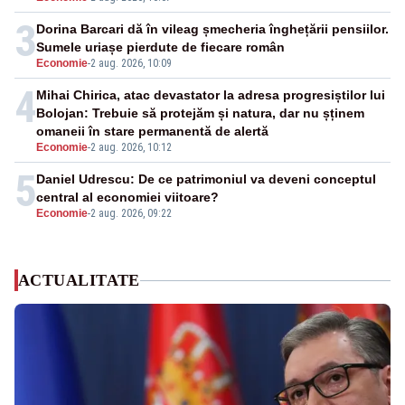
3
Dorina Barcari dă în vileag șmecheria înghețării pensiilor.
Sumele uriașe pierdute de fiecare român
Economie
-
2 aug. 2026, 10:09
4
Mihai Chirica, atac devastator la adresa progresiștilor lui
Bolojan: Trebuie să protejăm și natura, dar nu șținem
omaneii în stare permanentă de alertă
Economie
-
2 aug. 2026, 10:12
5
Daniel Udrescu: De ce patrimoniul va deveni conceptul
central al economiei viitoare?
Economie
-
2 aug. 2026, 09:22
ACTUALITATE