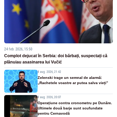
24 feb. 2026, 15:50
Complot dejucat în Serbia: doi bărbați, suspectați că
plănuiau asasinarea lui Vučić
8 aug. 2026, 21:42
Zelenski trage un semnal de alarmă:
„Rachetele voastre ar putea salva vieți”
8 aug. 2026, 20:07
Operațiune contra cronometru pe Dunăre.
Ultimele două barje sunt scufundate
pentru Cernavodă