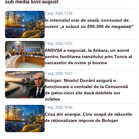
sub media lunii august
7 aug. 2026, 13:02
În intervalul orar de seară, consumul de
curent „a scăzut cu 200-300 de megawați”
7 aug. 2026, 10:57
ANSVSA a negociat, la Ankara, un acord
pentru facilitarea tranzitului prin Turcia al
carcaselor de ovine și bovine
7 aug. 2026, 10:51
Bolojan: Nivelul Dunării asigură o
funcționare a centralei de la Cernavodă
de patru-cinci zile dacă debitele vor
scădea
7 aug. 2026, 10:43
Criza din energie. Cine scapă de măsurile
de raționalizare impuse de Bolojan