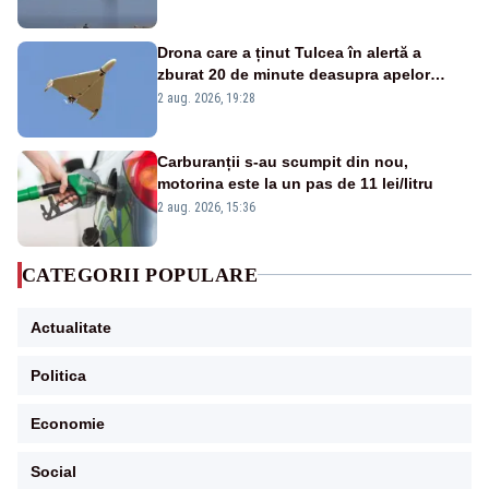
Drona care a ținut Tulcea în alertă a
zburat 20 de minute deasupra apelor
României. Au fost ridicate două F-16
2 aug. 2026, 19:28
Carburanții s-au scumpit din nou,
motorina este la un pas de 11 lei/litru
2 aug. 2026, 15:36
CATEGORII POPULARE
Actualitate
Politica
Economie
Social