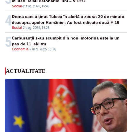
militarii reiau detonările luni – VIDEO
Social
-
2 aug. 2026, 15:48
4
Drona care a ținut Tulcea în alertă a zburat 20 de minute
deasupra apelor României. Au fost ridicate două F-16
Social
-
2 aug. 2026, 19:28
5
Carburanții s-au scumpit din nou, motorina este la un
pas de 11 lei/litru
Economie
-
2 aug. 2026, 15:36
ACTUALITATE