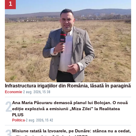
1
Infrastructura irigațiilor din România, lăsată în paragină
Economie
·
2 aug. 2026, 15:38
2
Ana Maria Păcuraru demască planul lui Bolojan. O nouă
ediție explozivă a emisiunii „Miza Zilei” la Realitatea
PLUS
Politica
-
2 aug. 2026, 15:42
3
Misiune ratată la Izvoarele, pe Dunăre: stânca nu a cedat,