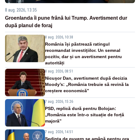
8 aug. 2026, 13:35
Groenlanda îi pune frână lui Trump. Avertisment dur
după planul de foraj
8 aug. 2026, 10:38
România își păstrează ratingul
recomandat investițiilor. Un semnal
pozitiv, dar și un avertisment pentru
autorități
8 aug. 2026, 08:51
Nicușor Dan, avertisment după decizia
Moody’s: „România trebuie să revină la
creștere economică”
7 aug. 2026, 15:26
PSD, replică dură pentru Bolojan:
„România este într-o situație de forță
majoră”
7 aug. 2026, 14:51
Ședința de guvern se amână pentru ora