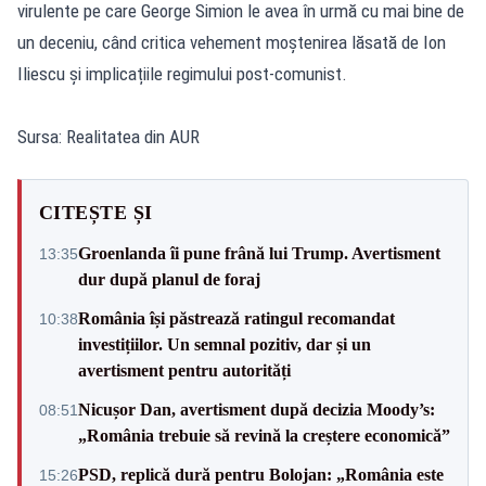
virulente pe care George Simion le avea în urmă cu mai bine de
un deceniu, când critica vehement moștenirea lăsată de Ion
Iliescu și implicațiile regimului post-comunist.
Sursa: Realitatea din AUR
CITEȘTE ȘI
Groenlanda îi pune frână lui Trump. Avertisment
13:35
dur după planul de foraj
România își păstrează ratingul recomandat
10:38
investițiilor. Un semnal pozitiv, dar și un
avertisment pentru autorități
Nicușor Dan, avertisment după decizia Moody’s:
08:51
„România trebuie să revină la creștere economică”
PSD, replică dură pentru Bolojan: „România este
15:26