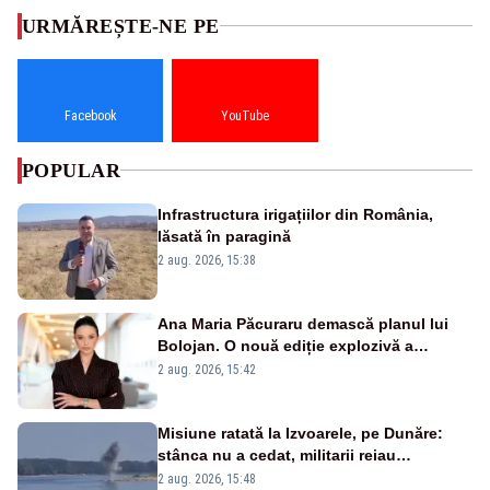
URMĂREȘTE-NE PE
Facebook
YouTube
POPULAR
Infrastructura irigațiilor din România,
lăsată în paragină
2 aug. 2026, 15:38
Ana Maria Păcuraru demască planul lui
Bolojan. O nouă ediție explozivă a
emisiunii „Miza Zilei” la Realitatea PLUS
2 aug. 2026, 15:42
Misiune ratată la Izvoarele, pe Dunăre:
stânca nu a cedat, militarii reiau
detonările luni – VIDEO
2 aug. 2026, 15:48