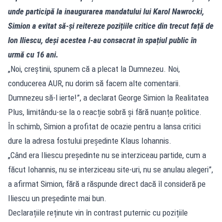
unde participă la inaugurarea mandatului lui Karol Nawrocki,
Simion a evitat să-și reitereze pozițiile critice din trecut față de
Ion Iliescu, deși acestea l-au consacrat în spațiul public în
urmă cu 16 ani.
„Noi, creștinii, spunem că a plecat la Dumnezeu. Noi,
conducerea AUR, nu dorim să facem alte comentarii.
Dumnezeu să-l ierte!”, a declarat George Simion la Realitatea
Plus, limitându-se la o reacție sobră și fără nuanțe politice.
În schimb, Simion a profitat de ocazie pentru a lansa critici
dure la adresa fostului președinte Klaus Iohannis.
„Când era Iliescu președinte nu se interziceau partide, cum a
făcut Iohannis, nu se interziceau site-uri, nu se anulau alegeri”,
a afirmat Simion, fără a răspunde direct dacă îl consideră pe
Iliescu un președinte mai bun.
Declarațiile reținute vin în contrast puternic cu pozițiile