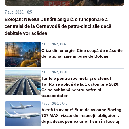
7 aug. 2026, 10:51
Bolojan: Nivelul Dunării asigură o funcționare a
centralei de la Cernavodă de patru-cinci zile dacă
debitele vor scădea
7 aug. 2026, 10:43
Criza din energie. Cine scapă de măsurile
de raționalizare impuse de Bolojan
7 aug. 2026, 10:01
Tarifele pentru rovinietă și sistemul
TollRo se aplică de la 1 octombrie 2026.
Ce se schimbă pentru șoferi și
transportatori
7 aug. 2026, 09:45
Alertă în aviație! Sute de avioane Boeing
737 MAX, vizate de inspecții obligatorii,
după descoperirea unor fisuri în fuselaj