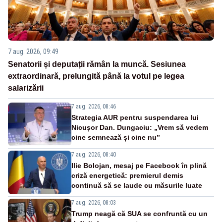
7 aug. 2026, 09:49
Senatorii și deputații rămân la muncă. Sesiunea
extraordinară, prelungită până la votul pe legea
salarizării
7 aug. 2026, 08:46
Strategia AUR pentru suspendarea lui
Nicușor Dan. Dungaciu: „Vrem să vedem
cine semnează și cine nu”
7 aug. 2026, 08:40
Ilie Bolojan, mesaj pe Facebook în plină
criză energetică: premierul demis
continuă să se laude cu măsurile luate
7 aug. 2026, 08:03
Trump neagă că SUA se confruntă cu un