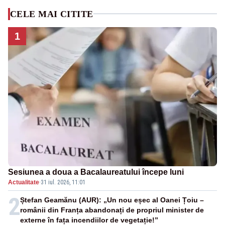
CELE MAI CITITE
1
Sesiunea a doua a Bacalaureatului începe luni
Actualitate
·
31 iul. 2026, 11:01
2
Ștefan Geamănu (AUR): „Un nou eșec al Oanei Țoiu –
românii din Franța abandonați de propriul minister de
externe în fața incendiilor de vegetație!”