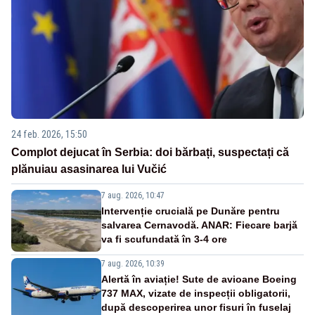
24 feb. 2026, 15:50
Complot dejucat în Serbia: doi bărbați, suspectați că
plănuiau asasinarea lui Vučić
7 aug. 2026, 10:47
Intervenție crucială pe Dunăre pentru
salvarea Cernavodă. ANAR: Fiecare barjă
va fi scufundată în 3-4 ore
7 aug. 2026, 10:39
Alertă în aviație! Sute de avioane Boeing
737 MAX, vizate de inspecții obligatorii,
după descoperirea unor fisuri în fuselaj