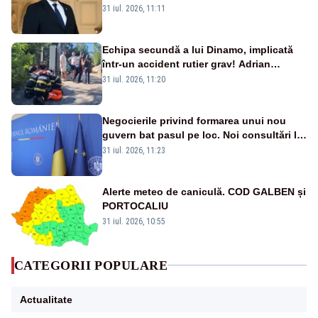
abandonați de propriul minister de
31 iul. 2026, 11:11
externe în fața incendiilor de vegetație!”
Echipa secundă a lui Dinamo, implicată
într-un accident rutier grav! Adrian
Ropotan a fost resuscitat
31 iul. 2026, 11:20
Negocierile privind formarea unui nou
guvern bat pasul pe loc. Noi consultări la
Cotroceni, așteptate după mijlocul lunii
31 iul. 2026, 11:23
august -SURSE
Alerte meteo de caniculă. COD GALBEN și
PORTOCALIU
31 iul. 2026, 10:55
CATEGORII POPULARE
Actualitate