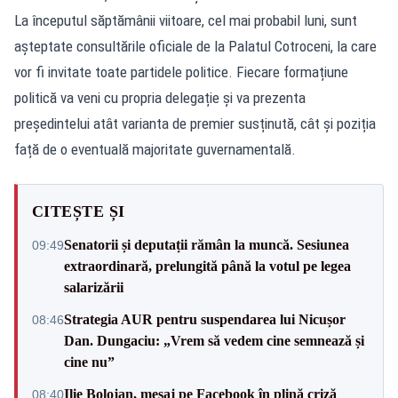
La începutul săptămânii viitoare, cel mai probabil luni, sunt
așteptate consultările oficiale de la Palatul Cotroceni, la care
vor fi invitate toate partidele politice. Fiecare formațiune
politică va veni cu propria delegație și va prezenta
președintelui atât varianta de premier susținută, cât și poziția
față de o eventuală majoritate guvernamentală.
CITEȘTE ȘI
Senatorii și deputații rămân la muncă. Sesiunea
09:49
extraordinară, prelungită până la votul pe legea
salarizării
Strategia AUR pentru suspendarea lui Nicușor
08:46
Dan. Dungaciu: „Vrem să vedem cine semnează și
cine nu”
Ilie Bolojan, mesaj pe Facebook în plină criză
08:40