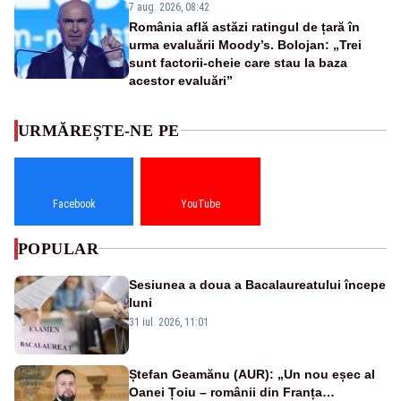
7 aug. 2026, 08:42
România află astăzi ratingul de țară în
urma evaluării Moody’s. Bolojan: „Trei
sunt factorii-cheie care stau la baza
acestor evaluări”
URMĂREȘTE-NE PE
Facebook
YouTube
POPULAR
Sesiunea a doua a Bacalaureatului începe
luni
31 iul. 2026, 11:01
Ștefan Geamănu (AUR): „Un nou eșec al
Oanei Țoiu – românii din Franța