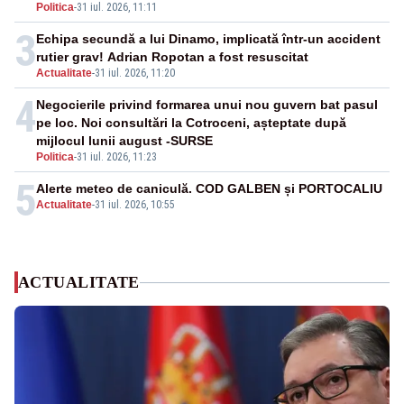
Politica
-
31 iul. 2026, 11:11
3
Echipa secundă a lui Dinamo, implicată într-un accident
rutier grav! Adrian Ropotan a fost resuscitat
Actualitate
-
31 iul. 2026, 11:20
4
Negocierile privind formarea unui nou guvern bat pasul
pe loc. Noi consultări la Cotroceni, așteptate după
mijlocul lunii august -SURSE
Politica
-
31 iul. 2026, 11:23
5
Alerte meteo de caniculă. COD GALBEN și PORTOCALIU
Actualitate
-
31 iul. 2026, 10:55
ACTUALITATE