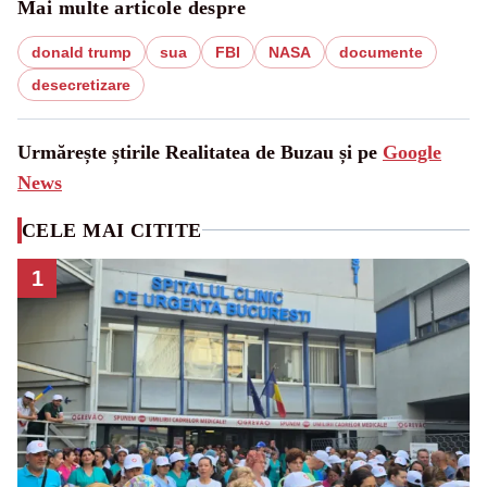
Mai multe articole despre
donald trump
sua
FBI
NASA
documente
desecretizare
Urmărește știrile Realitatea de Buzau și pe
Google
News
CELE MAI CITITE
1