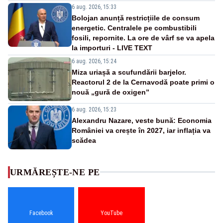
6 aug. 2026, 15:33
Bolojan anunță restricțiile de consum
energetic. Centralele pe combustibili
fosili, repornite. La ore de vârf se va apela
la importuri - LIVE TEXT
6 aug. 2026, 15:24
Miza uriașă a scufundării barjelor.
Reactorul 2 de la Cernavodă poate primi o
nouă „gură de oxigen”
6 aug. 2026, 15:23
Alexandru Nazare, veste bună: Economia
României va crește în 2027, iar inflația va
scădea
URMĂREȘTE-NE PE
Facebook
YouTube