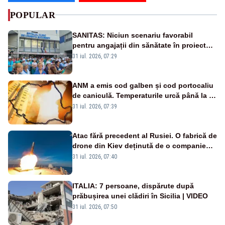
POPULAR
SANITAS: Niciun scenariu favorabil
pentru angajații din sănătate în proiectul
Legii salarizării
31 iul. 2026, 07:29
ANM a emis cod galben și cod portocaliu
de caniculă. Temperaturile urcă până la 38
de grade, iar nopțile devin tropicale
31 iul. 2026, 07:39
Atac fără precedent al Rusiei. O fabrică de
drone din Kiev deținută de o companie
americană, distrusă de o rachetă
31 iul. 2026, 07:40
rusească
ITALIA: 7 persoane, dispărute după
prăbușirea unei clădiri în Sicilia | VIDEO
31 iul. 2026, 07:50