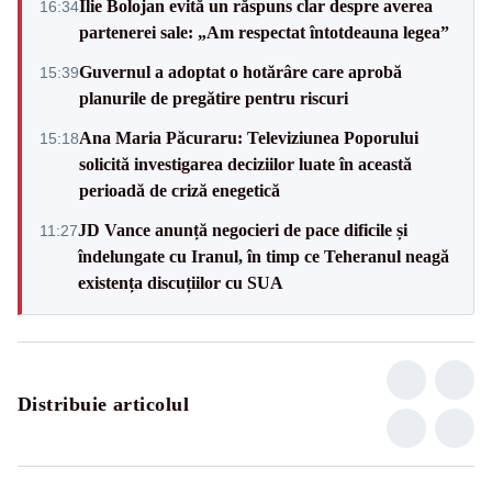
Ilie Bolojan evită un răspuns clar despre averea
16:34
partenerei sale: „Am respectat întotdeauna legea”
Guvernul a adoptat o hotărâre care aprobă
15:39
planurile de pregătire pentru riscuri
Ana Maria Păcuraru: Televiziunea Poporului
15:18
solicită investigarea deciziilor luate în această
perioadă de criză enegetică
JD Vance anunță negocieri de pace dificile și
11:27
îndelungate cu Iranul, în timp ce Teheranul neagă
existența discuțiilor cu SUA
Distribuie articolul