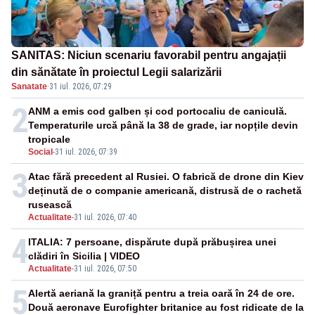
SANITAS: Niciun scenariu favorabil pentru angajații
din sănătate în proiectul Legii salarizării
Sanatate
·
31 iul. 2026, 07:29
2
ANM a emis cod galben și cod portocaliu de caniculă.
Temperaturile urcă până la 38 de grade, iar nopțile devin
tropicale
Social
-
31 iul. 2026, 07:39
3
Atac fără precedent al Rusiei. O fabrică de drone din Kiev
deținută de o companie americană, distrusă de o rachetă
rusească
Actualitate
-
31 iul. 2026, 07:40
4
ITALIA: 7 persoane, dispărute după prăbușirea unei
clădiri în Sicilia | VIDEO
Actualitate
-
31 iul. 2026, 07:50
5
Alertă aeriană la graniță pentru a treia oară în 24 de ore.
Două aeronave Eurofighter britanice au fost ridicate de la