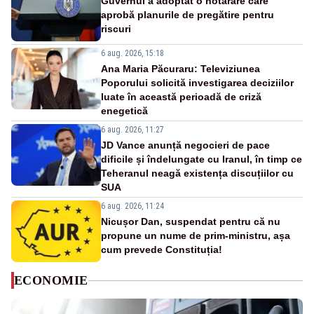
Guvernul a adoptat o hotărâre care
aprobă planurile de pregătire pentru
riscuri
6 aug. 2026, 15:18
Ana Maria Păcuraru: Televiziunea
Poporului solicită investigarea deciziilor
luate în această perioadă de criză
enegetică
6 aug. 2026, 11:27
JD Vance anunță negocieri de pace
dificile și îndelungate cu Iranul, în timp ce
Teheranul neagă existența discuțiilor cu
SUA
6 aug. 2026, 11:24
Nicușor Dan, suspendat pentru că nu
propune un nume de prim-ministru, așa
cum prevede Constituția!
ECONOMIE