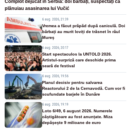
Complot dejucat în Serbia: doi bărbați, suspectați că
plănuiau asasinarea lui Vučić
6 aug. 2026, 21:39
Vremea a făcut prăpăd după caniculă. Doi
bărbați au murit loviți de trăsnet în râul
Mureș
6 aug. 2026, 20:17
Start spectaculos la UNTOLD 2026.
Artistul-surpriză care deschide prima
seară de festival
6 aug. 2026, 19:56
Planul decisiv pentru salvarea
Reactorului 2 de la Cernavodă. Cum vor fi
scufundate barjele în Dunăre
6 aug. 2026, 19:19
Loto 6/49, 6 august 2026. Numerele
câștigătoare au fost anunțate. Miza
depășește 9 milioane de euro