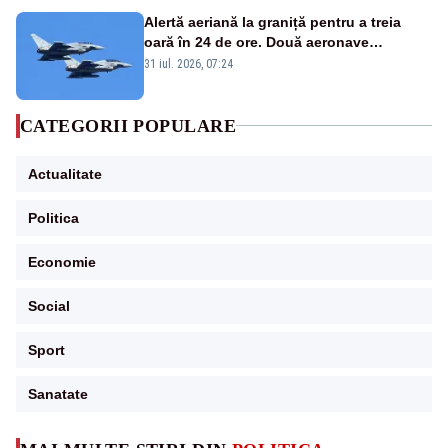
Alertă aeriană la graniță pentru a treia
oară în 24 de ore. Două aeronave
Eurofighter britanice au fost ridicate de la
31 iul. 2026, 07:24
sol
CATEGORII POPULARE
Actualitate
Politica
Economie
Social
Sport
Sanatate