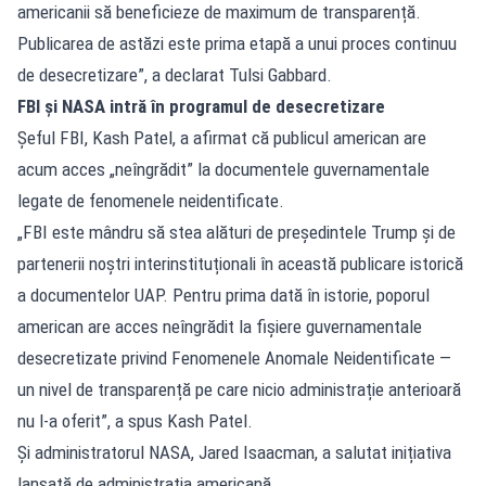
americanii să beneficieze de maximum de transparență.
Publicarea de astăzi este prima etapă a unui proces continuu
de desecretizare”, a declarat Tulsi Gabbard.
FBI și NASA intră în programul de desecretizare
Șeful FBI, Kash Patel, a afirmat că publicul american are
acum acces „neîngrădit” la documentele guvernamentale
legate de fenomenele neidentificate.
„FBI este mândru să stea alături de președintele Trump și de
partenerii noștri interinstituționali în această publicare istorică
a documentelor UAP. Pentru prima dată în istorie, poporul
american are acces neîngrădit la fișiere guvernamentale
desecretizate privind Fenomenele Anomale Neidentificate —
un nivel de transparență pe care nicio administrație anterioară
nu l-a oferit”, a spus Kash Patel.
Și administratorul NASA, Jared Isaacman, a salutat inițiativa
lansată de administrația americană.