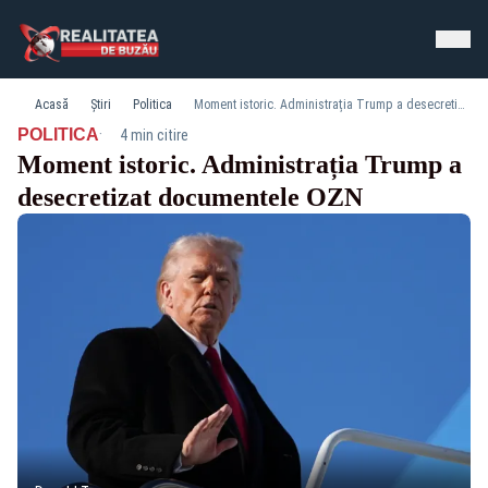
Acasă
Știri
Politica
Moment istoric. Administrația Trump a desecretizat documentele OZN
·
POLITICA
4 min citire
Moment istoric. Administrația Trump a
desecretizat documentele OZN