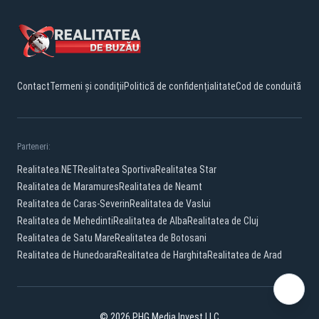
Contact
Termeni și condiții
Politică de confidențialitate
Cod de conduită
Parteneri:
Realitatea.NET
Realitatea Sportiva
Realitatea Star
Realitatea de Maramures
Realitatea de Neamt
Realitatea de Caras-Severin
Realitatea de Vaslui
Realitatea de Mehedinti
Realitatea de Alba
Realitatea de Cluj
Realitatea de Satu Mare
Realitatea de Botosani
Realitatea de Hunedoara
Realitatea de Harghita
Realitatea de Arad
© 2026 PHG Media Invest LLC