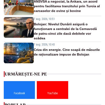
ANSVSA a negociat, la Ankara, un acord
pentru facilitarea tranzitului prin Turcia al
carcaselor de ovine și bovine
7 aug. 2026, 10:51
Bolojan: Nivelul Dunării asigură o
funcționare a centralei de la Cernavodă
de patru-cinci zile dacă debitele vor
scădea
7 aug. 2026, 10:43
Criza din energie. Cine scapă de măsurile
de raționalizare impuse de Bolojan
URMĂREȘTE-NE PE
Facebook
YouTube
POPULAR