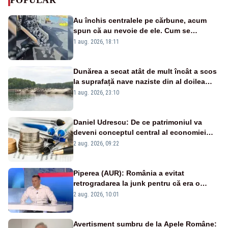
Au închis centralele pe cărbune, acum
spun că au nevoie de ele. Cum se
pasează vina în plină criză energetică
1 aug. 2026, 18:11
Dunărea a secat atât de mult încât a scos
la suprafață nave naziste din al doilea
război mondial
1 aug. 2026, 23:10
Daniel Udrescu: De ce patrimoniul va
deveni conceptul central al economiei
viitoare?
2 aug. 2026, 09:22
Piperea (AUR): România a evitat
retrogradarea la junk pentru că era o
catastrofă pentru bănci și fondurile de
2 aug. 2026, 10:01
pensii
Avertisment sumbru de la Apele Române: