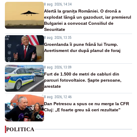
8 aug. 2026, 14:34
Alertă la granița României. O dronă a
explodat lângă un gazoduct, iar premierul
Bulgariei a convocat Consiliul de
Securitate
8 aug. 2026, 13:35
Groenlanda îi pune frână lui Trump.
Avertisment dur după planul de foraj
8 aug. 2026, 13:09
Furt de 1.500 de metri de cabluri din
parcuri fotovoltaice. Șapte persoane,
arestate
8 aug. 2026, 12:46
Dan Petrescu a spus ce nu merge la CFR
Cluj: „E foarte greu să ceri rezultate”
POLITICA