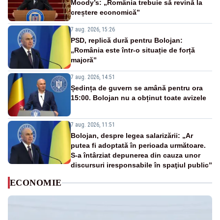
Moody’s: „România trebuie să revină la
creștere economică”
7 aug. 2026, 15:26
PSD, replică dură pentru Bolojan:
„România este într-o situație de forță
majoră”
7 aug. 2026, 14:51
Ședința de guvern se amână pentru ora
15:00. Bolojan nu a obținut toate avizele
7 aug. 2026, 11:51
Bolojan, despre legea salarizării: „Ar
putea fi adoptată în perioada următoare.
S-a întârziat depunerea din cauza unor
discursuri iresponsabile în spaţiul public”
ECONOMIE