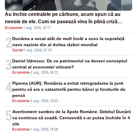
Au închis centralele pe cărbune, acum spun că au
nevoie de ele. Cum se pasează vina în plină criză
Economie
·
1 aug. 2026, 18:11
energetică
2
Dunărea a secat atât de mult încât a scos la suprafață
nave naziste din al doilea război mondial
Social
-
1 aug. 2026, 23:10
3
Daniel Udrescu: De ce patrimoniul va deveni conceptul
central al economiei viitoare?
Economie
-
2 aug. 2026, 09:22
4
Piperea (AUR): România a evitat retrogradarea la junk
pentru că era o catastrofă pentru bănci și fondurile de
pensii
Economie
-
2 aug. 2026, 10:01
5
Avertisment sumbru de la Apele Române: Debitul Dunării
va continua să scadă. Cernavodă s-ar putea închide în 4
zile
Economie
-
1 aug. 2026, 18:08