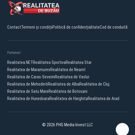
Contact
Termeni și condiții
Politică de confidențialitate
Cod de conduită
Parteneri:
Realitatea.NET
Realitatea Sportiva
Realitatea Star
Realitatea de Maramures
Realitatea de Neamt
Realitatea de Caras-Severin
Realitatea de Vaslui
Realitatea de Mehedinti
Realitatea de Alba
Realitatea de Cluj
Realitatea de Satu Mare
Realitatea de Botosani
Realitatea de Hunedoara
Realitatea de Harghita
Realitatea de Arad
© 2026 PHG Media Invest LLC
Facebook
YouTube