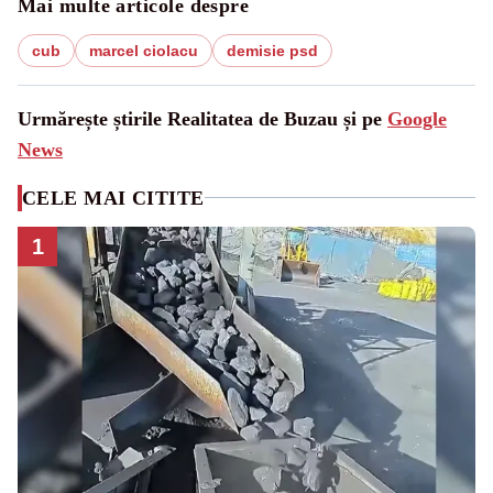
Mai multe articole despre
cub
marcel ciolacu
demisie psd
Urmărește știrile Realitatea de Buzau și pe
Google
News
CELE MAI CITITE
1