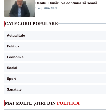
Debitul Dunării va continua să scadă.
Cernavodă s-ar putea închide în 4 zile
1 aug. 2026, 18:08
CATEGORII POPULARE
Actualitate
Politica
Economie
Social
Sport
Sanatate
MAI MULTE ȘTIRI DIN
POLITICA