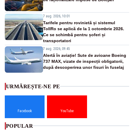
7 aug. 2026, 10:01
Tarifele pentru rovinietă și sistemul
TollRo se aplică de la 1 octombrie 2026.
Ce se schimbă pentru șoferi și
transportatori
7 aug. 2026, 09:45
Alertă în aviație! Sute de avioane Boeing
737 MAX, vizate de inspecții obligatorii,
după descoperirea unor fisuri în fuselaj
URMĂREȘTE-NE PE
Facebook
YouTube
POPULAR