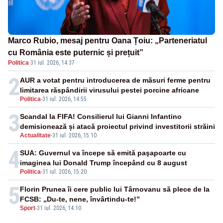
Marco Rubio, mesaj pentru Oana Țoiu: „Parteneriatul
cu România este puternic și prețuit”
Politica
·
31 iul. 2026, 14:37
2
AUR a votat pentru introducerea de măsuri ferme pentru
limitarea răspândirii virusului pestei porcine africane
Politica
-
31 iul. 2026, 14:55
3
Scandal la FIFA! Consilierul lui Gianni Infantino
demisionează și atacă proiectul privind investitorii străini
Actualitate
-
31 iul. 2026, 15:10
4
SUA: Guvernul va începe să emită paşapoarte cu
imaginea lui Donald Trump începând cu 8 august
Politica
-
31 iul. 2026, 15:20
5
Florin Prunea îi cere public lui Târnovanu să plece de la
FCSB: „Du-te, nene, învârtindu-te!”
Sport
-
31 iul. 2026, 14:10