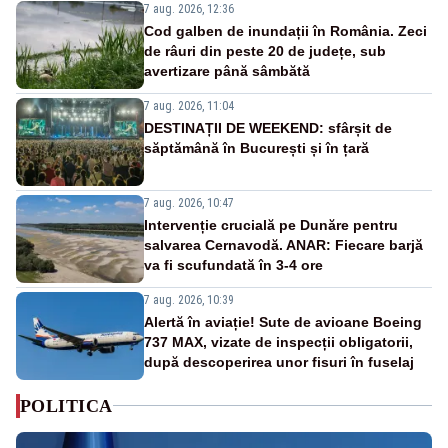
7 aug. 2026, 12:36
Cod galben de inundații în România. Zeci
de râuri din peste 20 de județe, sub
avertizare până sâmbătă
7 aug. 2026, 11:04
DESTINAȚII DE WEEKEND: sfârșit de
săptămână în București și în țară
7 aug. 2026, 10:47
Intervenție crucială pe Dunăre pentru
salvarea Cernavodă. ANAR: Fiecare barjă
va fi scufundată în 3-4 ore
7 aug. 2026, 10:39
Alertă în aviație! Sute de avioane Boeing
737 MAX, vizate de inspecții obligatorii,
după descoperirea unor fisuri în fuselaj
POLITICA