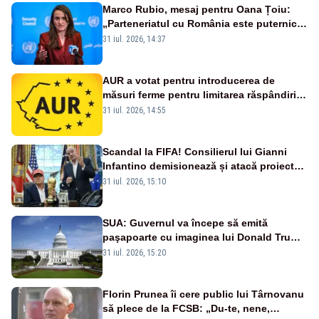
Marco Rubio, mesaj pentru Oana Țoiu:
„Parteneriatul cu România este puternic
și prețuit”
31 iul. 2026, 14:37
AUR a votat pentru introducerea de
măsuri ferme pentru limitarea răspândirii
virusului pestei porcine africane
31 iul. 2026, 14:55
Scandal la FIFA! Consilierul lui Gianni
Infantino demisionează și atacă proiectul
privind investitorii străini
31 iul. 2026, 15:10
SUA: Guvernul va începe să emită
paşapoarte cu imaginea lui Donald Trump
începând cu 8 august
31 iul. 2026, 15:20
Florin Prunea îi cere public lui Târnovanu
să plece de la FCSB: „Du-te, nene,