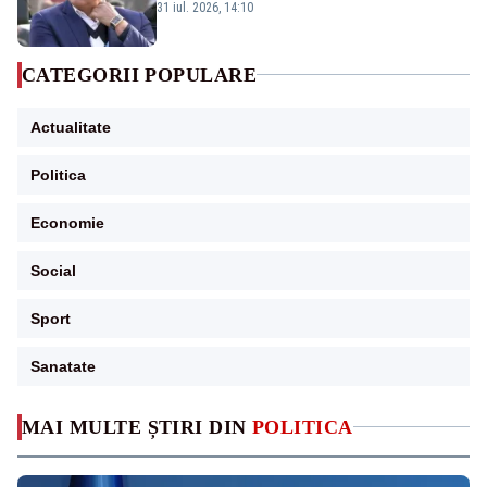
învârtindu-te!”
31 iul. 2026, 14:10
CATEGORII POPULARE
Actualitate
Politica
Economie
Social
Sport
Sanatate
MAI MULTE ȘTIRI DIN
POLITICA