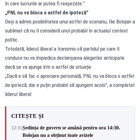
în care lucrurile ar putea fi reașezate.”
„PNL nu va bloca o astfel de ipoteză”
Deși a admis posibilitatea unui astfel de scenariu, Ilie Bolojan a
subliniat că nu îl consideră unul probabil în actualul context
politic.
Totodată, liderul liberal a transmis că partidul pe care îl
conduce nu va împiedica declanșarea alegerilor anticipate
dacă se va ajunge într-o astfel de situație.
„Dacă e să fac o apreciere personală, PNL nu va bloca o astfel
de ipoteză, dar e puțin probabil să ajungem acolo”, a completat
liderul liberal.
CITEȘTE ȘI
Ședința de guvern se amână pentru ora 14:30.
12:31
Bolojan nu a obținut toate avizele