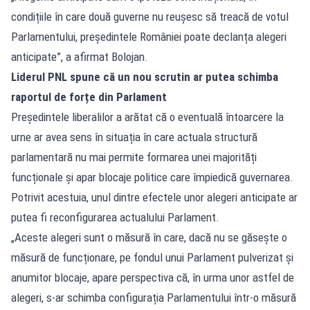
condițiile în care două guverne nu reușesc să treacă de votul
Parlamentului, președintele României poate declanța alegeri
anticipate”, a afirmat Bolojan.
Liderul PNL spune că un nou scrutin ar putea schimba
raportul de forțe din Parlament
Președintele liberalilor a arătat că o eventuală întoarcere la
urne ar avea sens în situația în care actuala structură
parlamentară nu mai permite formarea unei majorități
funcționale și apar blocaje politice care împiedică guvernarea.
Potrivit acestuia, unul dintre efectele unor alegeri anticipate ar
putea fi reconfigurarea actualului Parlament.
„Aceste alegeri sunt o măsură în care, dacă nu se găsește o
măsură de funcționare, pe fondul unui Parlament pulverizat și
anumitor blocaje, apare perspectiva că, în urma unor astfel de
alegeri, s-ar schimba configurația Parlamentului într-o măsură