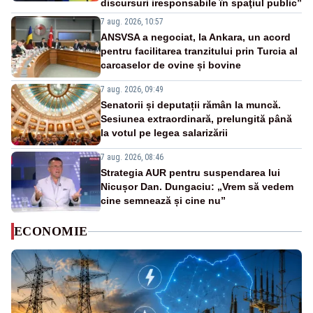
discursuri iresponsabile în spaţiul public”
7 aug. 2026, 10:57
ANSVSA a negociat, la Ankara, un acord
pentru facilitarea tranzitului prin Turcia al
carcaselor de ovine și bovine
7 aug. 2026, 09:49
Senatorii și deputații rămân la muncă.
Sesiunea extraordinară, prelungită până
la votul pe legea salarizării
7 aug. 2026, 08:46
Strategia AUR pentru suspendarea lui
Nicușor Dan. Dungaciu: „Vrem să vedem
cine semnează și cine nu”
ECONOMIE