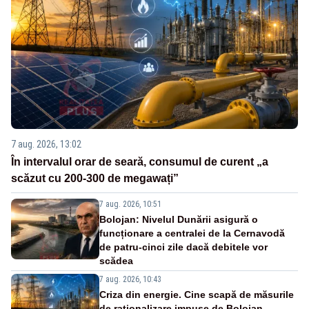
7 aug. 2026, 13:02
În intervalul orar de seară, consumul de curent „a
scăzut cu 200-300 de megawați”
7 aug. 2026, 10:51
Bolojan: Nivelul Dunării asigură o
funcționare a centralei de la Cernavodă
de patru-cinci zile dacă debitele vor
scădea
7 aug. 2026, 10:43
Criza din energie. Cine scapă de măsurile
de raționalizare impuse de Bolojan