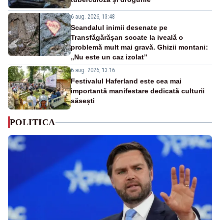
6 aug. 2026, 13:48
Scandalul inimii desenate pe
Transfăgărășan scoate la iveală o
problemă mult mai gravă. Ghizii montani:
„Nu este un caz izolat”
6 aug. 2026, 13:16
Festivalul Haferland este cea mai
importantă manifestare dedicată culturii
săsești
POLITICA