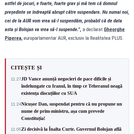
astfel de jocuri, e foarte, foarte grav și mă tem că domnul
președinte se îndreaptă abrupt către suspendare. Nu numai noi,
cei de la AUR vom vrea să-l suspendăm, probabil că de data
asta și Bolojan va vrea să-l suspende.”,
a declarat
Gheorghe
Piperea,
europarlamentar AUR, exclusiv la Realitatea PLUS.
CITEȘTE ȘI
JD Vance anunță negocieri de pace dificile și
11:27
îndelungate cu Iranul, în timp ce Teheranul neagă
existența discuțiilor cu SUA
Nicușor Dan, suspendat pentru că nu propune un
11:24
nume de prim-ministru, așa cum prevede
Constituția!
Zi decisivă la Înalta Curte. Guvernul Bolojan află
11:05