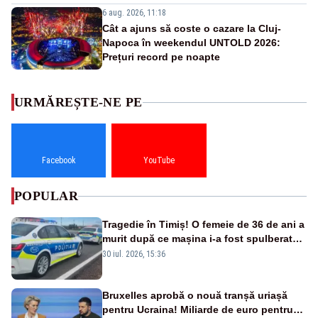
6 aug. 2026, 11:18
Cât a ajuns să coste o cazare la Cluj-
Napoca în weekendul UNTOLD 2026:
Prețuri record pe noapte
URMĂREȘTE-NE PE
Facebook
YouTube
POPULAR
Tragedie în Timiș! O femeie de 36 de ani a
murit după ce mașina i-a fost spulberată
de tren
30 iul. 2026, 15:36
Bruxelles aprobă o nouă tranșă uriașă
pentru Ucraina! Miliarde de euro pentru