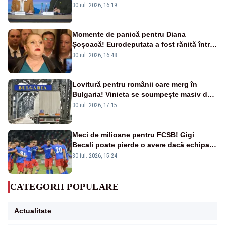
armament și apărare
30 iul. 2026, 16:19
Momente de panică pentru Diana
Șoșoacă! Eurodeputata a fost rănită într-
un accident rutier
30 iul. 2026, 16:48
Lovitură pentru românii care merg în
Bulgaria! Vinieta se scumpește masiv de
la 1 august
30 iul. 2026, 17:15
Meci de milioane pentru FCSB! Gigi
Becali poate pierde o avere dacă echipa
este eliminată de FK Auda
30 iul. 2026, 15:24
CATEGORII POPULARE
Actualitate