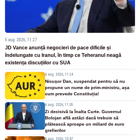
6 aug. 2026, 11:27
JD Vance anunță negocieri de pace dificile și
îndelungate cu Iranul, în timp ce Teheranul neagă
existența discuțiilor cu SUA
6 aug. 2026, 11:24
Nicușor Dan, suspendat pentru că nu
propune un nume de prim-ministru, așa
cum prevede Constituția!
6 aug. 2026, 11:05
Zi decisivă la Înalta Curte. Guvernul
Bolojan află astăzi dacă trebuie să
plătească aproape un miliard de euro
grefierilor
6 aug. 2026, 10:47