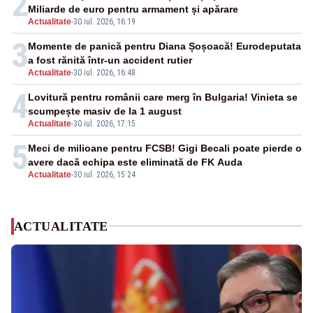
2
Miliarde de euro pentru armament și apărare
Actualitate
-
30 iul. 2026, 16:19
3
Momente de panică pentru Diana Șoșoacă! Eurodeputata
a fost rănită într-un accident rutier
Actualitate
-
30 iul. 2026, 16:48
4
Lovitură pentru românii care merg în Bulgaria! Vinieta se
scumpește masiv de la 1 august
Actualitate
-
30 iul. 2026, 17:15
5
Meci de milioane pentru FCSB! Gigi Becali poate pierde o
avere dacă echipa este eliminată de FK Auda
Actualitate
-
30 iul. 2026, 15:24
ACTUALITATE