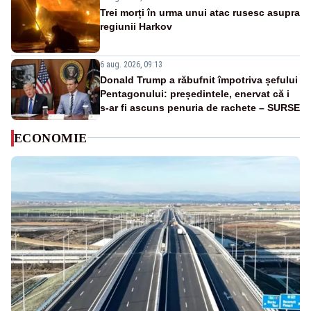
Trei morți în urma unui atac rusesc asupra
regiunii Harkov
6 aug. 2026, 09:13
Donald Trump a răbufnit împotriva șefului
Pentagonului: președintele, enervat că i
s-ar fi ascuns penuria de rachete – SURSE
ECONOMIE