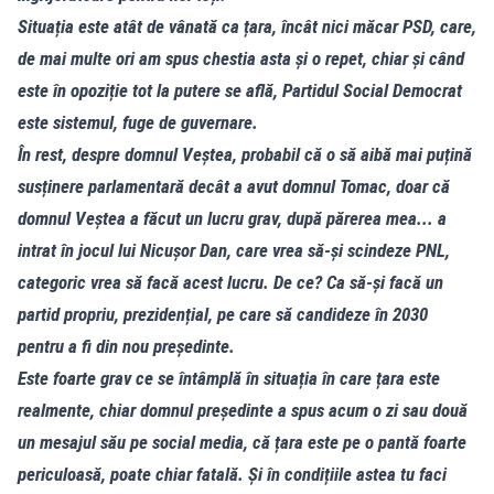
Situația este atât de vânată ca țara, încât nici măcar PSD, care,
de mai multe ori am spus chestia asta și o repet, chiar și când
este în opoziție tot la putere se află, Partidul Social Democrat
este sistemul, fuge de guvernare.
În rest, despre domnul Veștea, probabil că o să aibă mai puțină
susținere parlamentară decât a avut domnul Tomac, doar că
domnul Veștea a făcut un lucru grav, după părerea mea... a
intrat în jocul lui Nicușor Dan, care vrea să-și scindeze PNL,
categoric vrea să facă acest lucru. De ce? Ca să-și facă un
partid propriu, prezidențial, pe care să candideze în 2030
pentru a fi din nou președinte.
Este foarte grav ce se întâmplă în situația în care țara este
realmente, chiar domnul președinte a spus acum o zi sau două
un mesajul său pe social media, că țara este pe o pantă foarte
periculoasă, poate chiar fatală. Și în condițiile astea tu faci