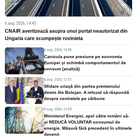
6 aug. 2026, 14:43
CNAIR avertizează asupra unui portal neautorizat din
Ungaria care scumpește rovinieta
6 aug. 2026, 14:09
Canicula pune presiune pe economia
Europei și schimbă comportamentul de
consum (analiză)
6 aug. 2026, 12:53
Sfidare uriașă din partea premierului
demis Ilie Bolojan. A refuzat să răspundă
despre centralele pe cărbune
6 aug. 2026, 12:50
Ministerul Energiei, apel către români să-
și REDUCĂ VOLUNTAR consumul de
energie. Măsură fără precedent în ultimele
decenii