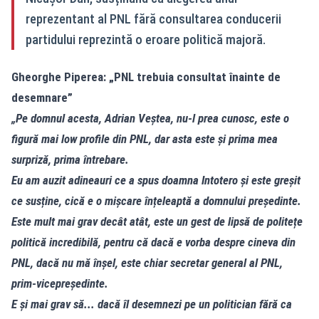
reprezentant al PNL fără consultarea conducerii
partidului reprezintă o eroare politică majoră.
Gheorghe Piperea: „PNL trebuia consultat înainte de
desemnare”
„Pe domnul acesta, Adrian Veștea, nu-l prea cunosc, este o
figură mai low profile din PNL, dar asta este și prima mea
surpriză, prima întrebare.
Eu am auzit adineauri ce a spus doamna Intotero și este greșit
ce susține, cică e o mișcare înțeleaptă a domnului președinte.
Este mult mai grav decât atât, este un gest de lipsă de politețe
politică incredibilă, pentru că dacă e vorba despre cineva din
PNL, dacă nu mă înșel, este chiar secretar general al PNL,
prim-vicepreședinte.
E și mai grav să... dacă îl desemnezi pe un politician fără ca