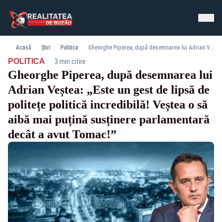
Acasă
Știri
Politica
Gheorghe Piperea, după desemnarea lui Adrian Veștea: „Este un gest de lipsă de politețe politică incredibilă! Veștea o să aibă mai puțină susținere parlamentară decât a avut Tomac!”
·
POLITICA
3 min citire
Gheorghe Piperea, după desemnarea lui
Adrian Veștea: „Este un gest de lipsă de
politețe politică incredibilă! Veștea o să
aibă mai puțină susținere parlamentară
decât a avut Tomac!”