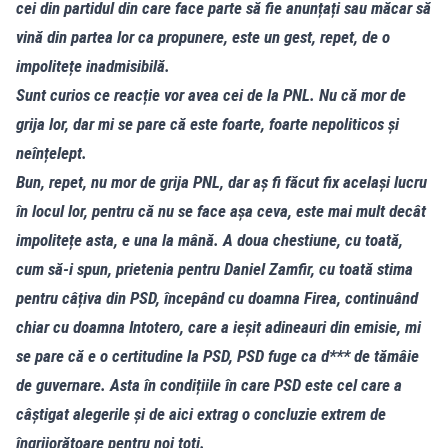
cei din partidul din care face parte să fie anunțați sau măcar să
vină din partea lor ca propunere, este un gest, repet, de o
impolitețe inadmisibilă.
Sunt curios ce reacție vor avea cei de la PNL. Nu că mor de
grija lor, dar mi se pare că este foarte, foarte nepoliticos și
neînțelept.
Bun, repet, nu mor de grija PNL, dar aș fi făcut fix același lucru
în locul lor, pentru că nu se face așa ceva, este mai mult decât
impolitețe asta, e una la mână. A doua chestiune, cu toată,
cum să-i spun, prietenia pentru Daniel Zamfir, cu toată stima
pentru câțiva din PSD, începând cu doamna Firea, continuând
chiar cu doamna Intotero, care a ieșit adineauri din emisie, mi
se pare că e o certitudine la PSD, PSD fuge ca d*** de tămâie
de guvernare. Asta în condițiile în care PSD este cel care a
câștigat alegerile și de aici extrag o concluzie extrem de
îngrijorătoare pentru noi toți.