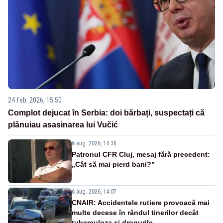
24 feb. 2026, 15:50
Complot dejucat în Serbia: doi bărbați, suspectați că
plănuiau asasinarea lui Vučić
6 aug. 2026, 14:38
Patronul CFR Cluj, mesaj fără precedent:
„Cât să mai pierd bani?”
6 aug. 2026, 14:07
CNAIR: Accidentele rutiere provoacă mai
multe decese în rândul tinerilor decât
tuberculoza și drogurile