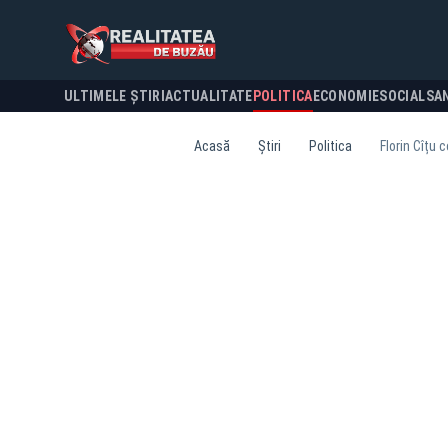
ULTIMELE ȘTIRI
ACTUALITATE
POLITICA
ECONOMIE
SOCIAL
SA
Acasă
Știri
Politica
Florin Cîțu