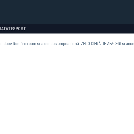
NATATE
SPORT
 conduce România cum și-a condus propria firmă: ZERO CIFRĂ DE AFACERI și acu