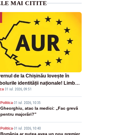
LE MAI CITITE
ernul de la Chișinău lovește în
olurile identității naționale! Limba
ica
·
31 iul. 2026, 09:51
ână nu se economisește! Limba
ână se sărbătorește!
2
Politica
-
31 iul. 2026, 10:35
Gheorghiu, atac la medici: „Fac grevă
pentru majorări?”
3
Politica
-
31 iul. 2026, 10:40
România ar putea avea un nou premier