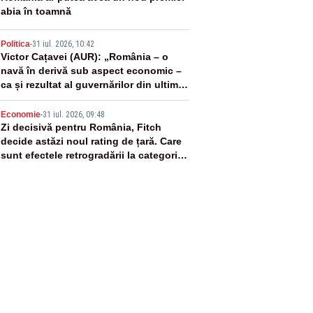
abia în toamnă
4
Politica
-
31 iul. 2026, 10:42
Victor Cațavei (AUR): „România – o
navă în derivă sub aspect economic –
ca și rezultat al guvernărilor din ultimii
36 de ani”
5
Economie
-
31 iul. 2026, 09:48
Zi decisivă pentru România, Fitch
decide astăzi noul rating de țară. Care
sunt efectele retrogradării la categoria
„junk”