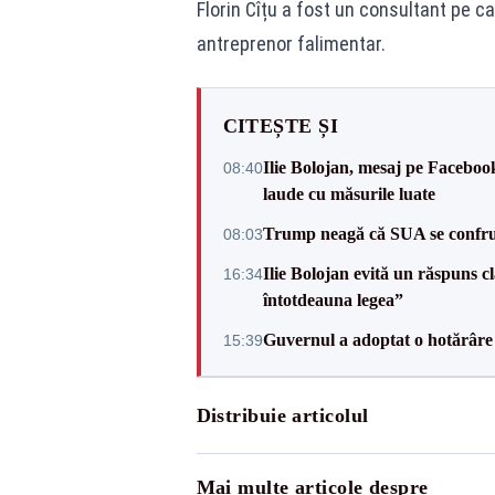
Florin Cîțu a fost un consultant pe c
antreprenor falimentar.
CITEȘTE ȘI
Ilie Bolojan, mesaj pe Facebook
08:40
laude cu măsurile luate
Trump neagă că SUA se confru
08:03
Ilie Bolojan evită un răspuns c
16:34
întotdeauna legea”
Guvernul a adoptat o hotărâre 
15:39
Distribuie articolul
Mai multe articole despre