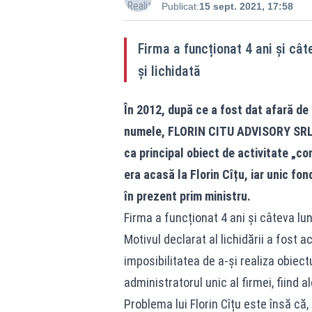
Publicat:
15 sept. 2021, 17:58
Firma a funcționat 4 ani și cât
și lichidată
În 2012, după ce a fost dat afară de l
numele, FLORIN CITU ADVISORY SRL. 
ca principal obiect de activitate „c
era acasă la Florin Cîțu, iar unic fon
în prezent prim ministru.
Firma a funcționat 4 ani și câteva luni
Motivul declarat al lichidării a fost
imposibilitatea de a-și realiza obiectu
administratorul unic al firmei, fiind a
Problema lui Florin Cîțu este însă că,