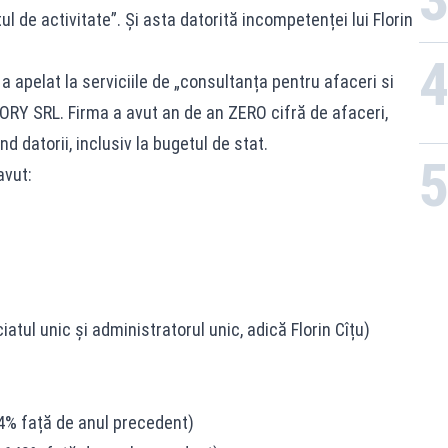
ul de activitate”. Și asta datorită incompetenței lui Florin
a apelat la serviciile de „consultanța pentru afaceri si
Y SRL. Firma a avut an de an ZERO cifră de afaceri,
d datorii, inclusiv la bugetul de stat.
avut:
iatul unic și administratorul unic, adică Florin Cîțu)
344% față de anul precedent)