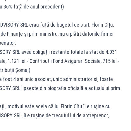
 cu 36% față de anul precedent)
ADVISORY SRL erau față de bugetul de stat. Florin Cîțu,
e Finanțe și prim ministru, nu a plătit datoriile firmei
senator.
ORY SRL avea obligații restante totale la stat de 4.031
le, 1.121 lei - Contributii Fond Asigurari Sociale, 715 lei -
tribuții Șomaj)
a fost 4 ani unic asociat, unic administrator și, foarte
SORY SRL lipsește din biografia oficială a actualului prim
ații, motivul este acela că lui Florin Cîțu îi e rușine cu
ISORY SRL, îi e rușine de trecutul lui de antreprenor,