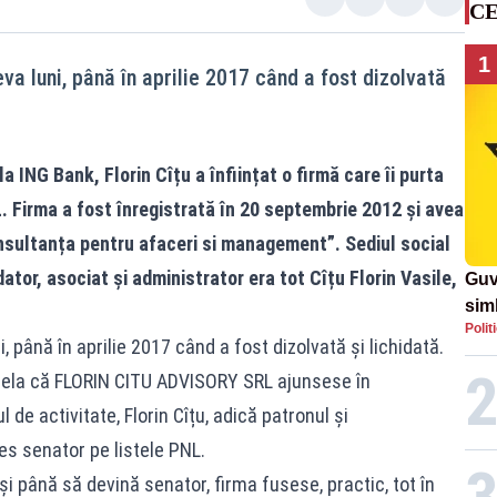
CE
1
eva luni, până în aprilie 2017 când a fost dizolvată
a ING Bank, Florin Cîțu a înființat o firmă care îi purta
Firma a fost înregistrată în 20 septembrie 2012 și avea
onsultanța pentru afaceri si management”. Sediul social
dator, asociat și administrator era tot Cîțu Florin Vasile,
Guv
simb
Polit
rom
, până în aprilie 2017 când a fost dizolvată și lichidată.
rom
 acela că FLORIN CITU ADVISORY SRL ajunsese în
l de activitate, Florin Cîțu, adică patronul și
les senator pe listele PNL.
 și până să devină senator, firma fusese, practic, tot în