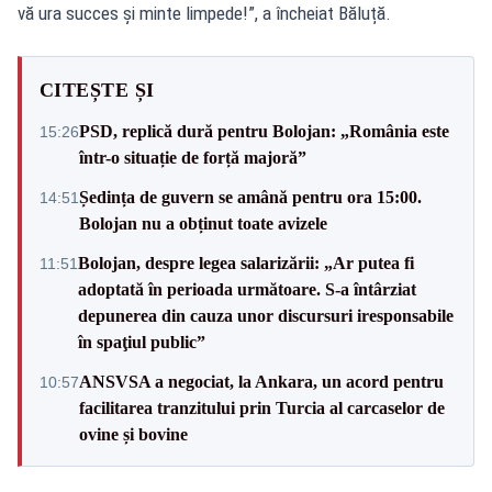
vă ura succes și minte limpede!”, a încheiat Băluță.
CITEȘTE ȘI
PSD, replică dură pentru Bolojan: „România este
15:26
într-o situație de forță majoră”
Ședința de guvern se amână pentru ora 15:00.
14:51
Bolojan nu a obținut toate avizele
Bolojan, despre legea salarizării: „Ar putea fi
11:51
adoptată în perioada următoare. S-a întârziat
depunerea din cauza unor discursuri iresponsabile
în spaţiul public”
ANSVSA a negociat, la Ankara, un acord pentru
10:57
facilitarea tranzitului prin Turcia al carcaselor de
ovine și bovine