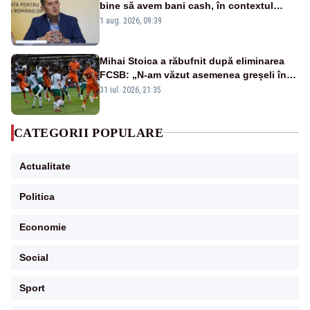
bine să avem bani cash, în contextul
alertei energetice?
1 aug. 2026, 09:39
Mihai Stoica a răbufnit după eliminarea
FCSB: „N-am văzut asemenea greșeli în
190 de meciuri europene”
31 iul. 2026, 21:35
CATEGORII POPULARE
Actualitate
Politica
Economie
Social
Sport