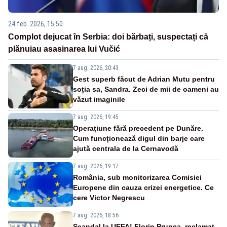
24 feb. 2026, 15:50
Complot dejucat în Serbia: doi bărbați, suspectați că
plănuiau asasinarea lui Vučić
7 aug. 2026, 20:43
Gest superb făcut de Adrian Mutu pentru
soția sa, Sandra. Zeci de mii de oameni au
văzut imaginile
7 aug. 2026, 19:45
Operațiune fără precedent pe Dunăre.
Cum funcționează digul din barje care
ajută centrala de la Cernavodă
7 aug. 2026, 19:17
România, sub monitorizarea Comisiei
Europene din cauza crizei energetice. Ce
cere Victor Negrescu
7 aug. 2026, 18:56
Scandal la UEFA! Florin Prunea, reclamat