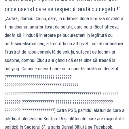
orice userist care se respectă, arată cu degetul!”
„Astăzi, domnul Ciucu, care, în ultimele două luni, s-a dovedit a
fi nu doar un amator lipsit de soluții, care nu a făcut altceva
decât să îi inducă în eroare pe bucureșteni în legătură cu
profesionalismul său, a trecut la un alt nivel… cel al mitocăniei.
Frustrat de lipsa completă de soluții, sufocat de lacrimi și
suspine, domnul Ciucu s-a gândit că este bine să treacă la
bullying. Ca orice userist care se respectă, arată cu degetul
(???????????????????????? ????????̆
???????????????????????????? ????????
????????????????????????????????????????????????̆ ????????̆
???????? ???????????????? ????̂???? ????????????????????
????????̆ ????????????????̆) către PSD, partidul alături de care a
câștigat alegerile în Sectorul 6 și alături de care are majoritate
politică în Sectorul 6”, a scris Daniel Băluță pe Facebook.