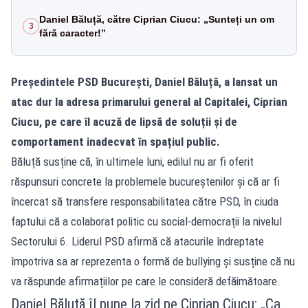
Daniel Băluță, către Ciprian Ciucu: „Sunteți un om
3
fără caracter!”
Președintele PSD București, Daniel Băluță, a lansat un
atac dur la adresa primarului general al Capitalei, Ciprian
Ciucu, pe care îl acuză de lipsă de soluții și de
comportament inadecvat în spațiul public.
Băluță susține că, în ultimele luni, edilul nu ar fi oferit
răspunsuri concrete la problemele bucureștenilor și că ar fi
încercat să transfere responsabilitatea către PSD, în ciuda
faptului că a colaborat politic cu social-democrații la nivelul
Sectorului 6. Liderul PSD afirmă că atacurile îndreptate
împotriva sa ar reprezenta o formă de bullying și susține că nu
va răspunde afirmațiilor pe care le consideră defăimătoare.
Daniel Băluță îl pune la zid pe Ciprian Ciucu: „Ca