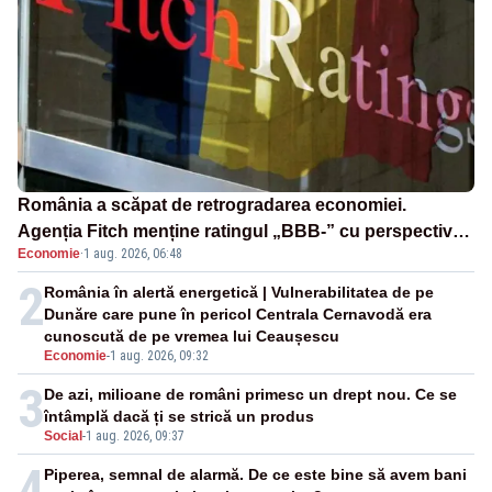
România a scăpat de retrogradarea economiei.
Agenția Fitch menține ratingul „BBB-” cu perspectivă
Economie
·
1 aug. 2026, 06:48
negativă
2
România în alertă energetică | Vulnerabilitatea de pe
Dunăre care pune în pericol Centrala Cernavodă era
cunoscută de pe vremea lui Ceaușescu
Economie
-
1 aug. 2026, 09:32
3
De azi, milioane de români primesc un drept nou. Ce se
întâmplă dacă ți se strică un produs
Social
-
1 aug. 2026, 09:37
4
Piperea, semnal de alarmă. De ce este bine să avem bani