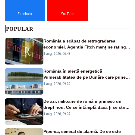
Facebook
YouTube
POPULAR
România a scăpat de retrogradarea
economiei. Agenția Fitch menține ratingul
„BBB-” cu perspectivă negativă
1 aug. 2026, 06:48
România în alertă energetică |
Vulnerabilitatea de pe Dunăre care pune
în pericol Centrala Cernavodă era
1 aug. 2026, 09:32
cunoscută de pe vremea lui Ceaușescu
De azi, milioane de români primesc un
drept nou. Ce se întâmplă dacă ți se strică
un produs
1 aug. 2026, 09:37
Piperea, semnal de alarmă. De ce este