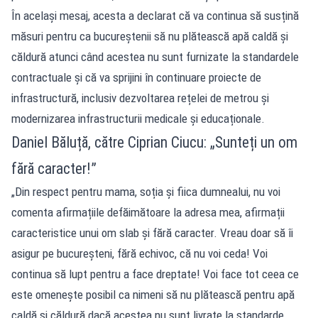
În același mesaj, acesta a declarat că va continua să susțină
măsuri pentru ca bucureștenii să nu plătească apă caldă și
căldură atunci când acestea nu sunt furnizate la standardele
contractuale și că va sprijini în continuare proiecte de
infrastructură, inclusiv dezvoltarea rețelei de metrou și
modernizarea infrastructurii medicale și educaționale.
Daniel Băluță, către Ciprian Ciucu: „Sunteți un om
fără caracter!”
„Din respect pentru mama, soția și fiica dumnealui, nu voi
comenta afirmațiile defăimătoare la adresa mea, afirmații
caracteristice unui om slab și fără caracter. Vreau doar să îi
asigur pe bucureșteni, fără echivoc, că nu voi ceda! Voi
continua să lupt pentru a face dreptate! Voi face tot ceea ce
este omenește posibil ca nimeni să nu plătească pentru apă
caldă și căldură dacă acestea nu sunt livrate la standarde