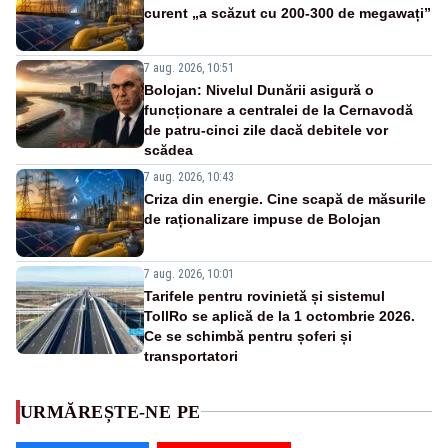
curent „a scăzut cu 200-300 de megawați”
7 aug. 2026, 10:51
Bolojan: Nivelul Dunării asigură o
funcționare a centralei de la Cernavodă
de patru-cinci zile dacă debitele vor
scădea
7 aug. 2026, 10:43
Criza din energie. Cine scapă de măsurile
de raționalizare impuse de Bolojan
7 aug. 2026, 10:01
Tarifele pentru rovinietă și sistemul
TollRo se aplică de la 1 octombrie 2026.
Ce se schimbă pentru șoferi și
transportatori
URMĂREȘTE-NE PE