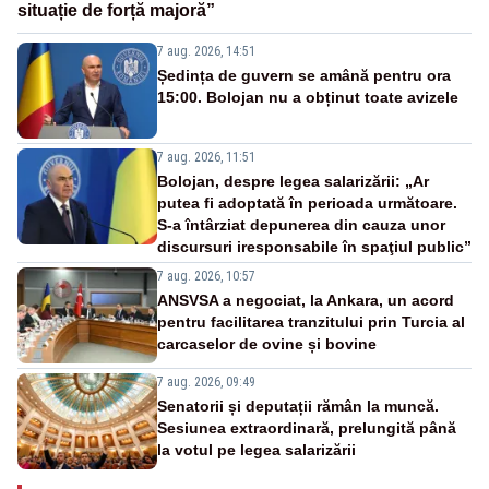
situație de forță majoră”
7 aug. 2026, 14:51
Ședința de guvern se amână pentru ora
15:00. Bolojan nu a obținut toate avizele
7 aug. 2026, 11:51
Bolojan, despre legea salarizării: „Ar
putea fi adoptată în perioada următoare.
S-a întârziat depunerea din cauza unor
discursuri iresponsabile în spaţiul public”
7 aug. 2026, 10:57
ANSVSA a negociat, la Ankara, un acord
pentru facilitarea tranzitului prin Turcia al
carcaselor de ovine și bovine
7 aug. 2026, 09:49
Senatorii și deputații rămân la muncă.
Sesiunea extraordinară, prelungită până
la votul pe legea salarizării