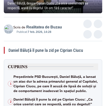
Daniel Băluță, despre Ciprian Ciucu: „Ca orice userist care se
respectă, arată cu degetul. Un om fără caracter!”
Realitatea de Buzau
Scris de
Publicat:
7 feb. 2026, 14:28
Daniel Băluță îl pune la zid pe Ciprian Ciucu
CUPRINS
Președintele PSD București, Daniel Băluță, a lansat
un atac dur la adresa primarului general al Capitalei,
1
Ciprian Ciucu, pe care îl acuză de lipsă de soluții și
de comportament inadecvat în spațiul public.
Daniel Băluță îl pune la zid pe Ciprian Ciucu: „Ca
2
orice userist care se respectă, arată cu degetul!”