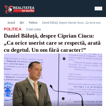
Acasă
Știri
Politica
Daniel Băluță, despre Ciprian Ciucu: „Ca orice userist care se respectă, arată cu degetul. Un om fără caracter!”
·
POLITICA
3 min citire
Daniel Băluță, despre Ciprian Ciucu:
„Ca orice userist care se respectă, arată
cu degetul. Un om fără caracter!”