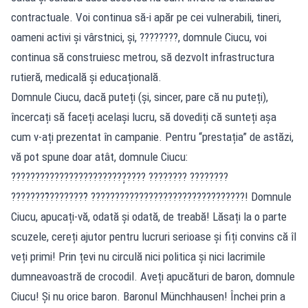
contractuale. Voi continua să-i apăr pe cei vulnerabili, tineri,
oameni activi și vârstnici, și, ????????, domnule Ciucu, voi
continua să construiesc metrou, să dezvolt infrastructura
rutieră, medicală și educațională.
Domnule Ciucu, dacă puteți (și, sincer, pare că nu puteți),
încercați să faceți același lucru, să dovediți că sunteți așa
cum v-ați prezentat în campanie. Pentru “prestația” de astăzi,
vă pot spune doar atât, domnule Ciucu:
????????????????????????̦???? ???????? ????????
????????̆????????̆ ????????????????????????????????! Domnule
Ciucu, apucați-vă, odată și odată, de treabă! Lăsați la o parte
scuzele, cereți ajutor pentru lucruri serioase și fiți convins că îl
veți primi! Prin țevi nu circulă nici politica și nici lacrimile
dumneavoastră de crocodil. Aveți apucături de baron, domnule
Ciucu! Și nu orice baron. Baronul Münchhausen! Închei prin a