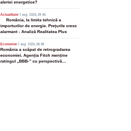
alertei energetice?
4
Actualitate
-
1 aug. 2026, 09:46
România, la limita tehnică a
importurilor de energie. Prețurile cresc
alarmant - Analiză Realitatea Plus
5
Economie
-
1 aug. 2026, 06:48
România a scăpat de retrogradarea
economiei. Agenția Fitch menține
ratingul „BBB-” cu perspectivă
negativă