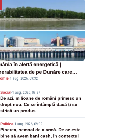
ânia în alertă energetică |
nerabilitatea de pe Dunăre care
omie
·
1 aug. 2026, 09:32
e în pericol Centrala Cernavodă era
oscută de pe vremea lui Ceaușescu
2
Social
-
1 aug. 2026, 09:37
De azi, milioane de români primesc un
drept nou. Ce se întâmplă dacă ți se
strică un produs
3
Politica
-
1 aug. 2026, 09:39
Piperea, semnal de alarmă. De ce este
bine să avem bani cash, în contextul