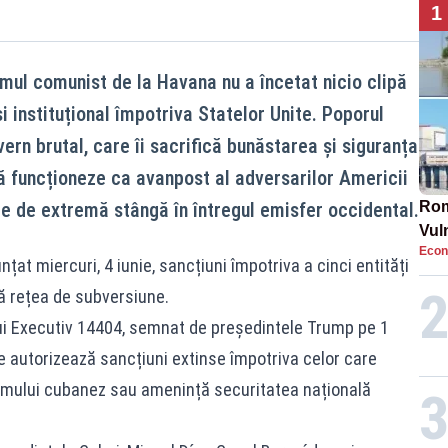
1
mul comunist de la Havana nu a încetat nicio clipă
și instituțional împotriva Statelor Unite. Poporul
ern brutal, care îi sacrifică bunăstarea și siguranța
 să funcționeze ca avanpost al adversarilor Americii
re de extremă stângă în întregul emisfer occidental.
Rom
Vul
Econ
pun
at miercuri, 4 iunie, sancțiuni împotriva a cinci entități
cun
ă rețea de subversiune.
lui Executiv 14404, semnat de președintele Trump pe 1
e autorizează sancțiuni extinse împotriva celor care
egimului cubanez sau amenință securitatea națională