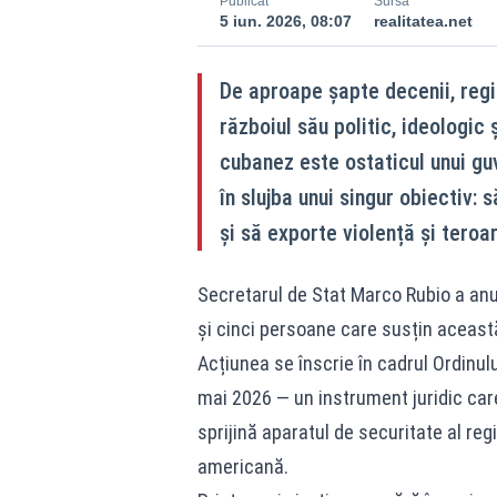
Publicat
Sursă
5 iun. 2026, 08:07
realitatea.net
De aproape șapte decenii, regi
războiul său politic, ideologic 
cubanez este ostaticul unui guv
în slujba unui singur obiectiv:
și să exporte violență și teroa
Secretarul de Stat Marco Rubio a anunț
și cinci persoane care susțin aceast
Acțiunea se înscrie în cadrul Ordinu
mai 2026 — un instrument juridic car
sprijină aparatul de securitate al r
americană.