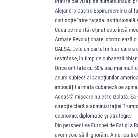
Printre cei vizați se numără însuși p
Alejandro Castro Espín, membru al f
distincție între fațada instituțională 
Ceea ce merită reținut este însă mec
Armate Revoluționare, controlează o
GAESA. Este un cartel militar care a 
restrânse, în timp ce cubanezii obișnu
Orice entitate cu 50% sau mai mult 
acum subiect al sancțiunilor american
îmbogățit armata cubaneză pe spinar
Această mișcare nu este izolată. Ea 
direcție clară a administrației Trum
economic, diplomatic și strategic.
Din perspectiva Europei de Est și a 
avem voie să îl ignorăm: America trat