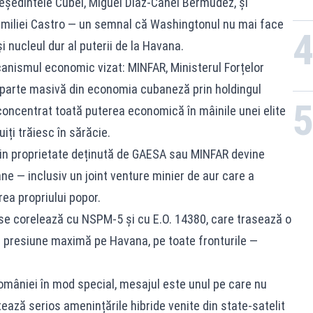
reședintele Cubei, Miguel Díaz-Canel Bermúdez, și
amiliei Castro — un semnal că Washingtonul nu mai face
și nucleul dur al puterii de la Havana.
anismul economic vizat: MINFAR, Ministerul Forțelor
 parte masivă din economia cubaneză prin holdingul
concentrat toată puterea economică în mâinile unei elite
iți trăiesc în sărăcie.
din proprietate deținută de GAESA sau MINFAR devine
e — inclusiv un joint venture minier de aur care a
ea propriului popor.
se corelează cu NSPM-5 și cu E.O. 14380, care trasează o
p: presiune maximă pe Havana, pe toate fronturile —
României în mod special, mesajul este unul pe care nu
ează serios amenințările hibride venite din state-satelit