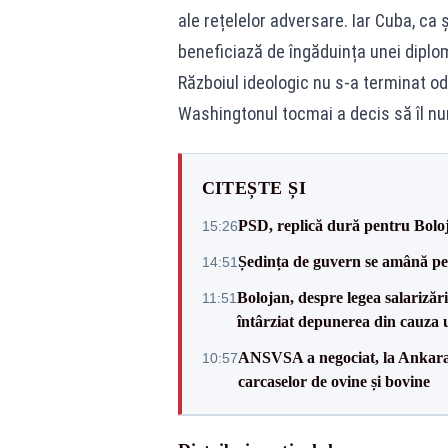
ale rețelelor adversare. Iar Cuba, ca 
beneficiază de îngăduința unei diplom
Războiul ideologic nu s-a terminat oda
Washingtonul tocmai a decis să îl 
CITEȘTE ȘI
PSD, replică dură pentru Boloj
15:26
Ședința de guvern se amână pen
14:51
Bolojan, despre legea salarizăr
11:51
întârziat depunerea din cauza u
ANSVSA a negociat, la Ankara, 
10:57
carcaselor de ovine și bovine