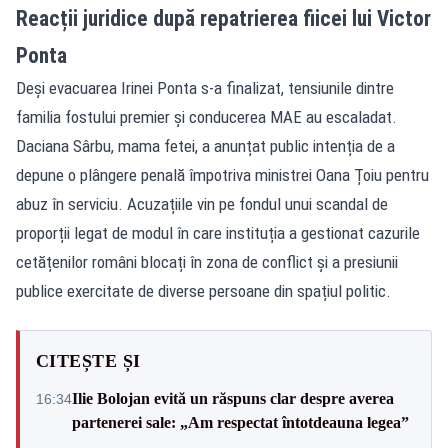
Reacții juridice după repatrierea fiicei lui Victor
Ponta
Deși evacuarea Irinei Ponta s-a finalizat, tensiunile dintre
familia fostului premier și conducerea MAE au escaladat.
Daciana Sârbu, mama fetei, a anunțat public intenția de a
depune o plângere penală împotriva ministrei Oana Țoiu pentru
abuz în serviciu. Acuzațiile vin pe fondul unui scandal de
proporții legat de modul în care instituția a gestionat cazurile
cetățenilor români blocați în zona de conflict și a presiunii
publice exercitate de diverse persoane din spațiul politic.
CITEȘTE ȘI
Ilie Bolojan evită un răspuns clar despre averea
16:34
partenerei sale: „Am respectat întotdeauna legea”