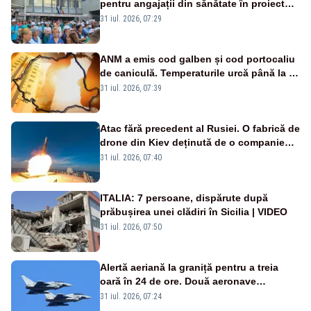
pentru angajații din sănătate în proiectul
Legii salarizării
31 iul. 2026, 07:29
ANM a emis cod galben și cod portocaliu
de caniculă. Temperaturile urcă până la 38
de grade, iar nopțile devin tropicale
31 iul. 2026, 07:39
Atac fără precedent al Rusiei. O fabrică de
drone din Kiev deținută de o companie
americană, distrusă de o rachetă
31 iul. 2026, 07:40
rusească
ITALIA: 7 persoane, dispărute după
prăbușirea unei clădiri în Sicilia | VIDEO
31 iul. 2026, 07:50
Alertă aeriană la graniță pentru a treia
oară în 24 de ore. Două aeronave
Eurofighter britanice au fost ridicate de la
31 iul. 2026, 07:24
sol