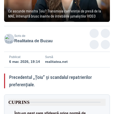
Ce ascunde ministra Țoiu? Transmisia conferinței de presă de la
MAE, întreruptă brusc înainte de întrebările jurnaliștilor VIDEO
Scris de
Realitatea de Buzau
Publicat
Sursă
6 mar. 2026, 19:14
realitatea.net
Precedentul „Țoiu” și scandalul repatrierilor
preferențiale.
CUPRINS
Într-un gest care sfidează orice normă de