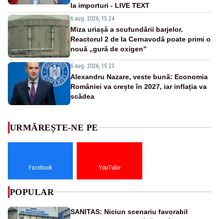
la importuri - LIVE TEXT
6 aug. 2026, 15:24
Miza uriașă a scufundării barjelor.
Reactorul 2 de la Cernavodă poate primi o
nouă „gură de oxigen”
6 aug. 2026, 15:23
Alexandru Nazare, veste bună: Economia
României va crește în 2027, iar inflația va
scădea
URMĂREȘTE-NE PE
Facebook
YouTube
POPULAR
SANITAS: Niciun scenariu favorabil