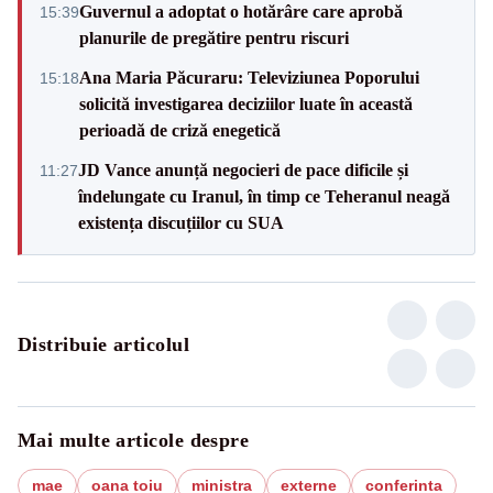
Guvernul a adoptat o hotărâre care aprobă
15:39
planurile de pregătire pentru riscuri
Ana Maria Păcuraru: Televiziunea Poporului
15:18
solicită investigarea deciziilor luate în această
perioadă de criză enegetică
JD Vance anunță negocieri de pace dificile și
11:27
îndelungate cu Iranul, în timp ce Teheranul neagă
existența discuțiilor cu SUA
Distribuie articolul
Mai multe articole despre
mae
oana toiu
ministra
externe
conferinta