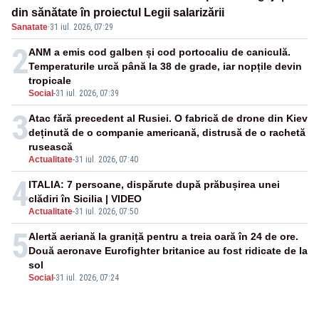
din sănătate în proiectul Legii salarizării
Sanatate
·
31 iul. 2026, 07:29
2
ANM a emis cod galben și cod portocaliu de caniculă.
Temperaturile urcă până la 38 de grade, iar nopțile devin
tropicale
Social
-
31 iul. 2026, 07:39
3
Atac fără precedent al Rusiei. O fabrică de drone din Kiev
deținută de o companie americană, distrusă de o rachetă
rusească
Actualitate
-
31 iul. 2026, 07:40
4
ITALIA: 7 persoane, dispărute după prăbușirea unei
clădiri în Sicilia | VIDEO
Actualitate
-
31 iul. 2026, 07:50
5
Alertă aeriană la graniță pentru a treia oară în 24 de ore.
Două aeronave Eurofighter britanice au fost ridicate de la
sol
Social
-
31 iul. 2026, 07:24