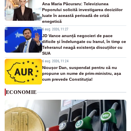
Ana Maria Păcuraru: Televiziunea
Poporului solicită investigarea deciziilor
luate în această perioadă de criză
enegetică
6 aug. 2026, 11:27
JD Vance anunță negocieri de pace
dificile și îndelungate cu Iranul, în timp ce
Teheranul neagă existența discuțiilor cu
SUA
6 aug. 2026, 11:24
Nicușor Dan, suspendat pentru că nu
propune un nume de prim-ministru, așa
cum prevede Constituția!
ECONOMIE