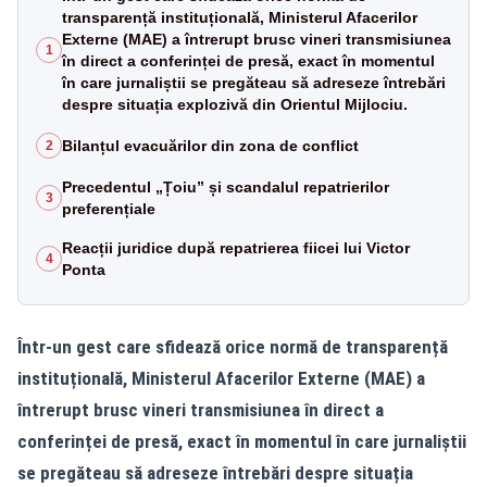
transparență instituțională, Ministerul Afacerilor
Externe (MAE) a întrerupt brusc vineri transmisiunea
1
în direct a conferinței de presă, exact în momentul
în care jurnaliștii se pregăteau să adreseze întrebări
despre situația explozivă din Orientul Mijlociu.
Bilanțul evacuărilor din zona de conflict
2
Precedentul „Țoiu” și scandalul repatrierilor
3
preferențiale
Reacții juridice după repatrierea fiicei lui Victor
4
Ponta
Într-un gest care sfidează orice normă de transparență
instituțională, Ministerul Afacerilor Externe (MAE) a
întrerupt brusc vineri transmisiunea în direct a
conferinței de presă, exact în momentul în care jurnaliștii
se pregăteau să adreseze întrebări despre situația