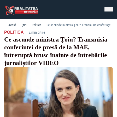
Acasă
Știri
Politica
Ce ascunde ministra Țoiu? Transmisia conferinței de presă de la MAE, întreruptă brusc înainte de întrebările jurnaliștilor VIDEO
·
POLITICA
2 min citire
Ce ascunde ministra Țoiu? Transmisia
conferinței de presă de la MAE,
întreruptă brusc înainte de întrebările
jurnaliștilor VIDEO