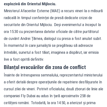
explozivă din Orientul Mijlociu.
Ministerul Afacerilor Externe (MAE) a recurs vineri la o măsură
radicală în timpul conferinței de presă dedicate crizei de
securitate din Orientul Mijlociu. Deși evenimentul a început la
ora 15:30 cu prezentarea datelor oficiale de către purtătorul
de cuvânt Andrei Țărnea, dialogul cu presa a fost anulat subit.
În momentul în care jurnaliștii se pregăteau să adreseze
întrebări, sunetul a fost tăiat, imaginea a dispărut, iar emisia
live a fost oprită definitiv.
Bilanțul evacuărilor din zona de conflict
Înainte de întreruperea semnalului, reprezentantul ministerului
a oferit detalii despre operațiunile de repatriere desfășurate în
cursul zilei de vineri. Potrivit oficialului, două zboruri de linie ale
companiei Fly Dubai au adus în țară aproximativ 258 de
cetățeni români. Totodată, la ora 14:50, a aterizat și prima