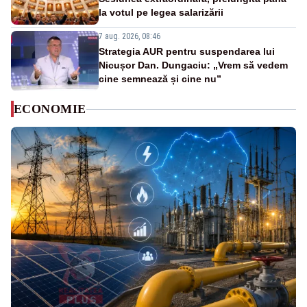
la votul pe legea salarizării
7 aug. 2026, 08:46
Strategia AUR pentru suspendarea lui
Nicușor Dan. Dungaciu: „Vrem să vedem
cine semnează și cine nu”
ECONOMIE