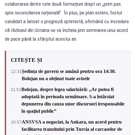
colaborarea dintre cele două formațiuni drept un „prim pas
spre reconcilierea națională”. În plus, pe plan extern, fostul
candidat a lansat o prognoză optimistă, afirmând cu încredere
că războiul din Ucraina se va încheia prin semnarea unui acord
de pace până la sfârșitul acestui an.
CITEȘTE ȘI
Ședința de guvern se amână pentru ora 14:30.
12:31
Bolojan nu a obținut toate avizele
Bolojan, despre legea salarizării: „Ar putea fi
11:51
adoptată în perioada următoare. S-a întârziat
depunerea din cauza unor discursuri iresponsabile
în spaţiul public”
ANSVSA a negociat, la Ankara, un acord pentru
10:57
facilitarea tranzitului prin Turcia al carcaselor de