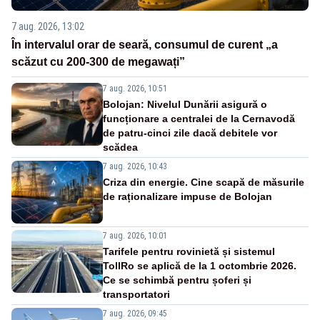
7 aug. 2026, 13:02
În intervalul orar de seară, consumul de curent „a
scăzut cu 200-300 de megawați”
7 aug. 2026, 10:51
Bolojan: Nivelul Dunării asigură o
funcționare a centralei de la Cernavodă
de patru-cinci zile dacă debitele vor
scădea
7 aug. 2026, 10:43
Criza din energie. Cine scapă de măsurile
de raționalizare impuse de Bolojan
7 aug. 2026, 10:01
Tarifele pentru rovinietă și sistemul
TollRo se aplică de la 1 octombrie 2026.
Ce se schimbă pentru șoferi și
transportatori
7 aug. 2026, 09:45