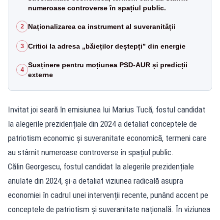
numeroase controverse în spațiul public.
Naționalizarea ca instrument al suveranității
2
Critici la adresa „băieților deștepți” din energie
3
Susținere pentru moțiunea PSD-AUR și predicții
4
externe
Invitat joi seară în emisiunea lui Marius Tucă, fostul candidat
la alegerile prezidențiale din 2024 a detaliat conceptele de
patriotism economic și suveranitate economică, termeni care
au stârnit numeroase controverse în spațiul public.
Călin Georgescu, fostul candidat la alegerile prezidențiale
anulate din 2024, și-a detaliat viziunea radicală asupra
economiei în cadrul unei intervenții recente, punând accent pe
conceptele de patriotism și suveranitate națională. În viziunea