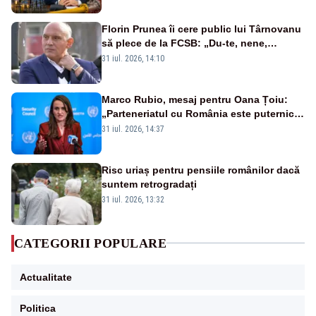
Florin Prunea îi cere public lui Târnovanu
să plece de la FCSB: „Du-te, nene,
învârtindu-te!”
31 iul. 2026, 14:10
Marco Rubio, mesaj pentru Oana Țoiu:
„Parteneriatul cu România este puternic
și prețuit”
31 iul. 2026, 14:37
Risc uriaș pentru pensiile românilor dacă
suntem retrogradați
31 iul. 2026, 13:32
CATEGORII POPULARE
Actualitate
Politica