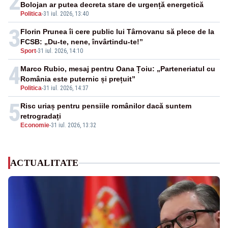
2
Bolojan ar putea decreta stare de urgență energetică
Politica
-
31 iul. 2026, 13:40
3
Florin Prunea îi cere public lui Târnovanu să plece de la
FCSB: „Du-te, nene, învârtindu-te!”
Sport
-
31 iul. 2026, 14:10
4
Marco Rubio, mesaj pentru Oana Țoiu: „Parteneriatul cu
România este puternic și prețuit”
Politica
-
31 iul. 2026, 14:37
5
Risc uriaș pentru pensiile românilor dacă suntem
retrogradați
Economie
-
31 iul. 2026, 13:32
ACTUALITATE