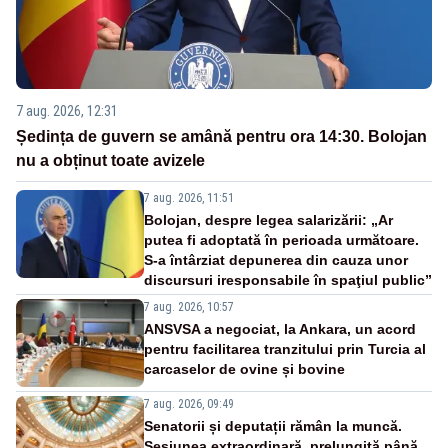
7 aug. 2026, 12:31
Ședința de guvern se amână pentru ora 14:30. Bolojan
nu a obținut toate avizele
7 aug. 2026, 11:51
Bolojan, despre legea salarizării: „Ar
putea fi adoptată în perioada următoare.
S-a întârziat depunerea din cauza unor
discursuri iresponsabile în spaţiul public”
7 aug. 2026, 10:57
ANSVSA a negociat, la Ankara, un acord
pentru facilitarea tranzitului prin Turcia al
carcaselor de ovine și bovine
7 aug. 2026, 09:49
Senatorii și deputații rămân la muncă.
Sesiunea extraordinară, prelungită până