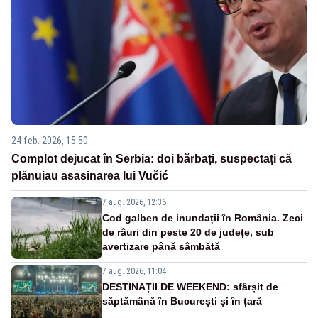
24 feb. 2026, 15:50
Complot dejucat în Serbia: doi bărbați, suspectați că
plănuiau asasinarea lui Vučić
7 aug. 2026, 12:36
Cod galben de inundații în România. Zeci
de râuri din peste 20 de județe, sub
avertizare până sâmbătă
7 aug. 2026, 11:04
DESTINAȚII DE WEEKEND: sfârșit de
săptămână în București și în țară