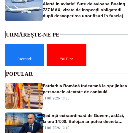
Alertă în aviație! Sute de avioane Boeing
737 MAX, vizate de inspecții obligatorii,
după descoperirea unor fisuri în fuselaj
URMĂREȘTE-NE PE
Facebook
YouTube
POPULAR
Patriarhia Română îndeamnă la sprijinirea
persoanele afectate de caniculă
31 iul. 2026, 13:36
Ședință extraordinară de Guvern, astăzi,
la ora 14:00. Bolojan ar putea decreta
stare de urgență energetică
31 iul. 2026, 13:40