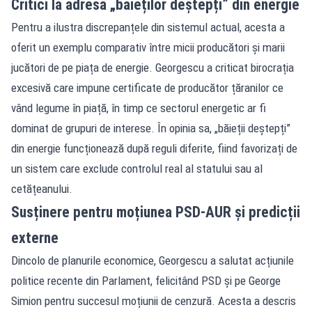
Critici la adresa „băieților deștepți” din energie
Pentru a ilustra discrepanțele din sistemul actual, acesta a
oferit un exemplu comparativ între micii producători și marii
jucători de pe piața de energie. Georgescu a criticat birocrația
excesivă care impune certificate de producător țăranilor ce
vând legume în piață, în timp ce sectorul energetic ar fi
dominat de grupuri de interese. În opinia sa, „băieții deștepți”
din energie funcționează după reguli diferite, fiind favorizați de
un sistem care exclude controlul real al statului sau al
cetățeanului.
Susținere pentru moțiunea PSD-AUR și predicții
externe
Dincolo de planurile economice, Georgescu a salutat acțiunile
politice recente din Parlament, felicitând PSD și pe George
Simion pentru succesul moțiunii de cenzură. Acesta a descris