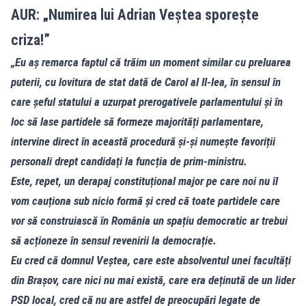
AUR: „Numirea lui Adrian Veștea sporește
criza!”
„Eu aș remarca faptul că trăim un moment similar cu preluarea
puterii, cu lovitura de stat dată de Carol al II-lea, în sensul în
care șeful statului a uzurpat prerogativele parlamentului și în
loc să lase partidele să formeze majorități parlamentare,
intervine direct în această procedură și-și numește favoriții
personali drept candidați la funcția de prim-ministru.
Este, repet, un derapaj constituțional major pe care noi nu îl
vom cauționa sub nicio formă și cred că toate partidele care
vor să construiască în România un spațiu democratic ar trebui
să acționeze în sensul revenirii la democrație.
Eu cred că domnul Veștea, care este absolventul unei facultăți
din Brașov, care nici nu mai există, care era deținută de un lider
PSD local, cred că nu are astfel de preocupări legate de