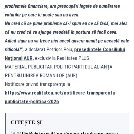
problemele financiare, are preocupări legate de numărarea
voturilor pe care le poate sau nu avea.
Nu cred că se pune problema să-i spun eu ce să facă, mai ales
că nu cred că va ajunge vreodată în postura să facă ceva.
Adică sigur nu va trece nici acest guvern numit pe această cale
ridicolă!”,
a declarat Petrişor Peiu,
președintele Consiliului
Național AUR,
exclusiv la Realitatea PLUS.
MATERIAL PUBLICITAR POLITIC PARTIDUL ALIANȚA
PENTRU UNIREA ROMANILOR (AUR).
Notificare privind transparența la
https://www.realitatea.net/notificare-transparenta-
publicitate-politica-2026
CITEȘTE ȘI
Ilie Bolojan evită un răspuns clar despre averea
16:34