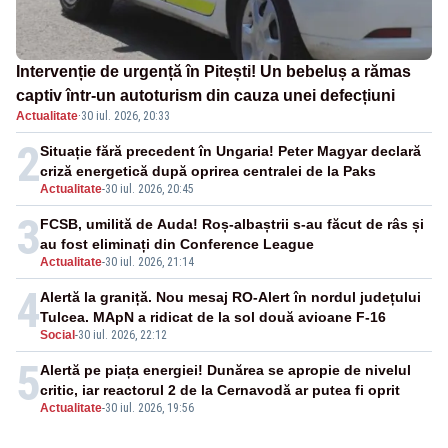
Intervenție de urgență în Pitești! Un bebeluș a rămas
captiv într-un autoturism din cauza unei defecțiuni
Actualitate
·
30 iul. 2026, 20:33
2
Situație fără precedent în Ungaria! Peter Magyar declară
criză energetică după oprirea centralei de la Paks
Actualitate
-
30 iul. 2026, 20:45
3
FCSB, umilită de Auda! Roș-albaștrii s-au făcut de râs și
au fost eliminați din Conference League
Actualitate
-
30 iul. 2026, 21:14
4
Alertă la graniță. Nou mesaj RO-Alert în nordul județului
Tulcea. MApN a ridicat de la sol două avioane F-16
Social
-
30 iul. 2026, 22:12
5
Alertă pe piața energiei! Dunărea se apropie de nivelul
critic, iar reactorul 2 de la Cernavodă ar putea fi oprit
Actualitate
-
30 iul. 2026, 19:56