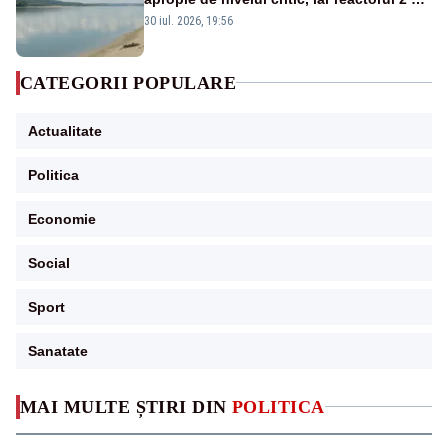
la Cernavodă ar putea fi oprit
30 iul. 2026, 19:56
CATEGORII POPULARE
Actualitate
Politica
Economie
Social
Sport
Sanatate
MAI MULTE ȘTIRI DIN
POLITICA