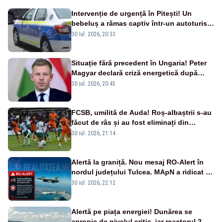
Intervenție de urgență în Pitești! Un
bebeluș a rămas captiv într-un autoturism
din cauza unei defecțiuni
30 iul. 2026, 20:33
Situație fără precedent în Ungaria! Peter
Magyar declară criză energetică după
oprirea centralei de la Paks
30 iul. 2026, 20:45
FCSB, umilită de Auda! Roș-albaștrii s-au
făcut de râs și au fost eliminați din
Conference League
30 iul. 2026, 21:14
Alertă la graniță. Nou mesaj RO-Alert în
nordul județului Tulcea. MApN a ridicat de
la sol două avioane F-16
30 iul. 2026, 22:12
Alertă pe piața energiei! Dunărea se
apropie de nivelul critic, iar reactorul 2 de