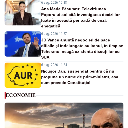
6 aug. 2026, 15:18
Ana Maria Păcuraru: Televiziunea
Poporului solicită investigarea deciziilor
luate în această perioadă de criză
enegetică
6 aug. 2026, 11:27
JD Vance anunță negocieri de pace
dificile și îndelungate cu Iranul, în timp ce
Teheranul neagă existența discuțiilor cu
SUA
6 aug. 2026, 11:24
Nicușor Dan, suspendat pentru că nu
propune un nume de prim-ministru, așa
cum prevede Constituția!
ECONOMIE