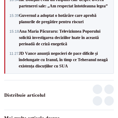
partenerei sale: „Am respectat întotdeauna legea”
Guvernul a adoptat o hotărâre care aprobă
15:39
planurile de pregătire pentru riscuri
Ana Maria Păcuraru: Televiziunea Poporului
15:18
solicită investigarea deciziilor luate în această
perioadă de criză enegetică
JD Vance anunță negocieri de pace dificile și
11:27
îndelungate cu Iranul, în timp ce Teheranul neagă
existența discuțiilor cu SUA
Distribuie articolul
Mai multe articole despre