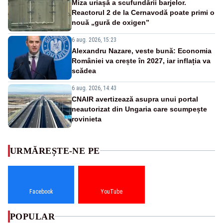
Miza uriașă a scufundării barjelor.
Reactorul 2 de la Cernavodă poate primi o
nouă „gură de oxigen”
6 aug. 2026, 15:23
Alexandru Nazare, veste bună: Economia
României va crește în 2027, iar inflația va
scădea
6 aug. 2026, 14:43
CNAIR avertizează asupra unui portal
neautorizat din Ungaria care scumpește
rovinieta
URMĂREȘTE-NE PE
Facebook
YouTube
POPULAR