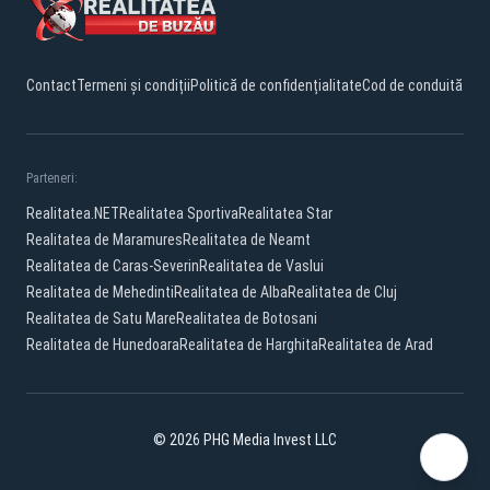
Contact
Termeni și condiții
Politică de confidențialitate
Cod de conduită
Parteneri:
Realitatea.NET
Realitatea Sportiva
Realitatea Star
Realitatea de Maramures
Realitatea de Neamt
Realitatea de Caras-Severin
Realitatea de Vaslui
Realitatea de Mehedinti
Realitatea de Alba
Realitatea de Cluj
Realitatea de Satu Mare
Realitatea de Botosani
Realitatea de Hunedoara
Realitatea de Harghita
Realitatea de Arad
© 2026 PHG Media Invest LLC
Facebook
YouTube