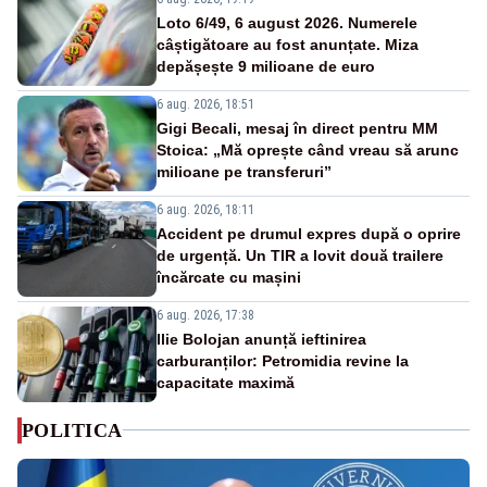
Loto 6/49, 6 august 2026. Numerele
câștigătoare au fost anunțate. Miza
depășește 9 milioane de euro
6 aug. 2026, 18:51
Gigi Becali, mesaj în direct pentru MM
Stoica: „Mă oprește când vreau să arunc
milioane pe transferuri”
6 aug. 2026, 18:11
Accident pe drumul expres după o oprire
de urgență. Un TIR a lovit două trailere
încărcate cu mașini
6 aug. 2026, 17:38
Ilie Bolojan anunță ieftinirea
carburanților: Petromidia revine la
capacitate maximă
POLITICA