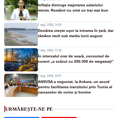
Inflația distruge majorarea salariului
minim. Românii nu simt un trai mai bun
7 aug. 2026, 14:03
Dunărea crește ușor la intrarea în țară, dar
rămâne mult sub media lunii august
7 aug. 2026, 13:02
În intervalul orar de seară, consumul de
curent „a scăzut cu 200-300 de megawați”
7 aug. 2026, 10:57
ANSVSA a negociat, la Ankara, un acord
pentru facilitarea tranzitului prin Turcia al
carcaselor de ovine și bovine
URMĂREȘTE-NE PE