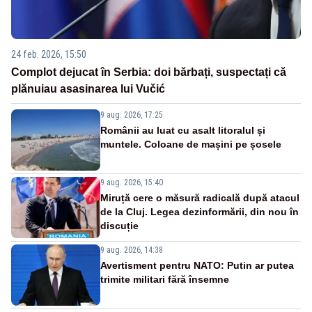
24 feb. 2026, 15:50
Complot dejucat în Serbia: doi bărbați, suspectați că
plănuiau asasinarea lui Vučić
9 aug. 2026, 17:25
Românii au luat cu asalt litoralul și
muntele. Coloane de mașini pe șosele
9 aug. 2026, 15:40
Miruță cere o măsură radicală după atacul
de la Cluj. Legea dezinformării, din nou în
discuție
9 aug. 2026, 14:38
Avertisment pentru NATO: Putin ar putea
trimite militari fără însemne