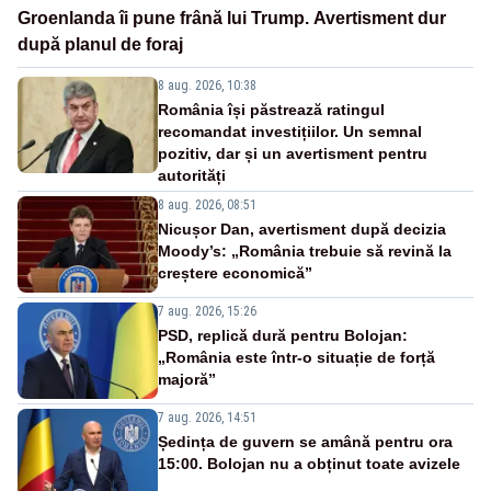
Groenlanda îi pune frână lui Trump. Avertisment dur
după planul de foraj
8 aug. 2026, 10:38
România își păstrează ratingul
recomandat investițiilor. Un semnal
pozitiv, dar și un avertisment pentru
autorități
8 aug. 2026, 08:51
Nicușor Dan, avertisment după decizia
Moody’s: „România trebuie să revină la
creștere economică”
7 aug. 2026, 15:26
PSD, replică dură pentru Bolojan:
„România este într-o situație de forță
majoră”
7 aug. 2026, 14:51
Ședința de guvern se amână pentru ora
15:00. Bolojan nu a obținut toate avizele