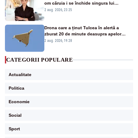
om căruia i se închide singura lui
portiță?”
2 aug. 2026, 23:25
Drona care a ținut Tulcea în alertă a
zburat 20 de minute deasupra apelor
României. Au fost ridicate două F-16
2 aug. 2026, 19:28
CATEGORII POPULARE
Actualitate
Politica
Economie
Social
Sport