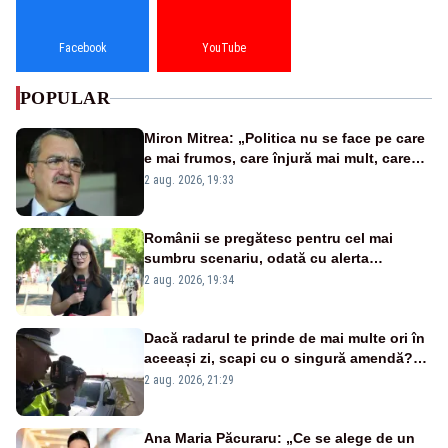
Facebook
YouTube
POPULAR
Miron Mitrea: „Politica nu se face pe care
e mai frumos, care înjură mai mult, care
țipă mai tare, ci pe proiecte”
2 aug. 2026, 19:33
Românii se pregătesc pentru cel mai
sumbru scenariu, odată cu alerta
energetică
2 aug. 2026, 19:34
Dacă radarul te prinde de mai multe ori în
aceeași zi, scapi cu o singură amendă?
Ce spune legea
2 aug. 2026, 21:29
Ana Maria Păcuraru: „Ce se alege de un