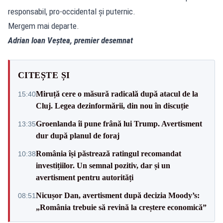
responsabil, pro-occidental și puternic.
Mergem mai departe.
Adrian Ioan Veștea, premier desemnat
CITEȘTE ȘI
Miruță cere o măsură radicală după atacul de la
15:40
Cluj. Legea dezinformării, din nou în discuție
Groenlanda îi pune frână lui Trump. Avertisment
13:35
dur după planul de foraj
România își păstrează ratingul recomandat
10:38
investițiilor. Un semnal pozitiv, dar și un
avertisment pentru autorități
Nicușor Dan, avertisment după decizia Moody’s:
08:51
„România trebuie să revină la creștere economică”