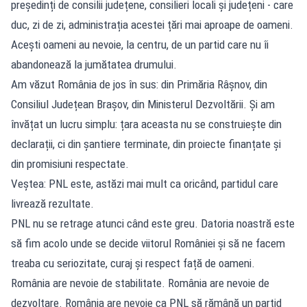
președinți de consilii județene, consilieri locali și județeni - care
duc, zi de zi, administrația acestei țări mai aproape de oameni.
Acești oameni au nevoie, la centru, de un partid care nu îi
abandonează la jumătatea drumului.
Am văzut România de jos în sus: din Primăria Râșnov, din
Consiliul Județean Brașov, din Ministerul Dezvoltării. Și am
învățat un lucru simplu: țara aceasta nu se construiește din
declarații, ci din șantiere terminate, din proiecte finanțate și
din promisiuni respectate.
Veștea: PNL este, astăzi mai mult ca oricând, partidul care
livrează rezultate.
PNL nu se retrage atunci când este greu. Datoria noastră este
să fim acolo unde se decide viitorul României și să ne facem
treaba cu seriozitate, curaj și respect față de oameni.
România are nevoie de stabilitate. România are nevoie de
dezvoltare. România are nevoie ca PNL să rămână un partid