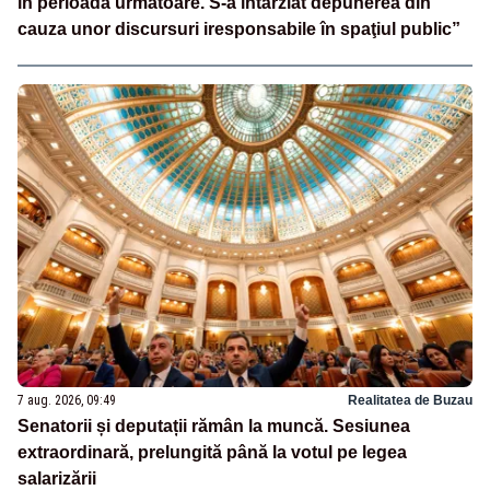
în perioada următoare. S-a întârziat depunerea din
cauza unor discursuri iresponsabile în spaţiul public”
7 aug. 2026, 09:49
Realitatea de Buzau
Senatorii și deputații rămân la muncă. Sesiunea
extraordinară, prelungită până la votul pe legea
salarizării