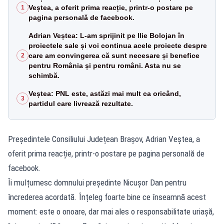
Veștea, a oferit prima reacție, printr-o postare pe
1
pagina personală de facebook.
Adrian Veștea: L-am sprijinit pe Ilie Bolojan în
proiectele sale și voi continua acele proiecte despre
care am convingerea că sunt necesare și benefice
2
pentru România și pentru români. Asta nu se
schimbă.
Veștea: PNL este, astăzi mai mult ca oricând,
3
partidul care livrează rezultate.
Președintele Consiliului Județean Brașov, Adrian Veștea, a
oferit prima reacție, printr-o postare pe pagina personală de
facebook.
Îi mulțumesc domnului președinte Nicușor Dan pentru
încrederea acordată. Înțeleg foarte bine ce înseamnă acest
moment: este o onoare, dar mai ales o responsabilitate uriașă,