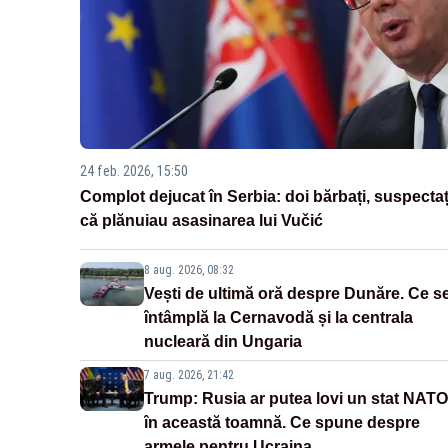
24 feb. 2026, 15:50
Complot dejucat în Serbia: doi bărbați, suspectaț
că plănuiau asasinarea lui Vučić
8 aug. 2026, 08:32
Vești de ultimă oră despre Dunăre. Ce s
întâmplă la Cernavodă și la centrala
nucleară din Ungaria
7 aug. 2026, 21:42
Trump: Rusia ar putea lovi un stat NATO
în această toamnă. Ce spune despre
armele pentru Ucraina