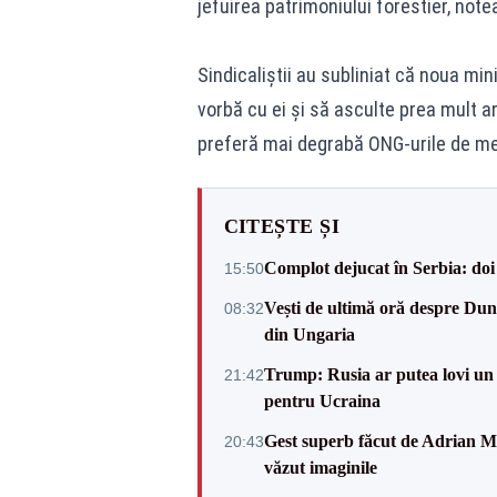
jefuirea patrimoniului forestier, not
Sindicaliștii au subliniat că noua min
vorbă cu ei și să asculte prea mult 
preferă mai degrabă ONG-urile de me
CITEȘTE ȘI
Complot dejucat în Serbia: doi 
15:50
Vești de ultimă oră despre Dun
08:32
din Ungaria
Trump: Rusia ar putea lovi un
21:42
pentru Ucraina
Gest superb făcut de Adrian Mu
20:43
văzut imaginile