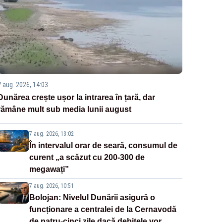
7 aug. 2026, 14:03
Dunărea crește ușor la intrarea în țară, dar
rămâne mult sub media lunii august
7 aug. 2026, 13:02
În intervalul orar de seară, consumul de
curent „a scăzut cu 200-300 de
megawați”
7 aug. 2026, 10:51
Bolojan: Nivelul Dunării asigură o
funcționare a centralei de la Cernavodă
de patru-cinci zile dacă debitele vor