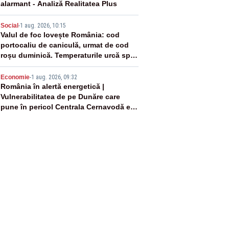
alarmant - Analiză Realitatea Plus
4
Social
-
1 aug. 2026, 10:15
Valul de foc lovește România: cod
portocaliu de caniculă, urmat de cod
roșu duminică. Temperaturile urcă spre
40°C
5
Economie
-
1 aug. 2026, 09:32
România în alertă energetică |
Vulnerabilitatea de pe Dunăre care
pune în pericol Centrala Cernavodă era
cunoscută de pe vremea lui Ceaușescu