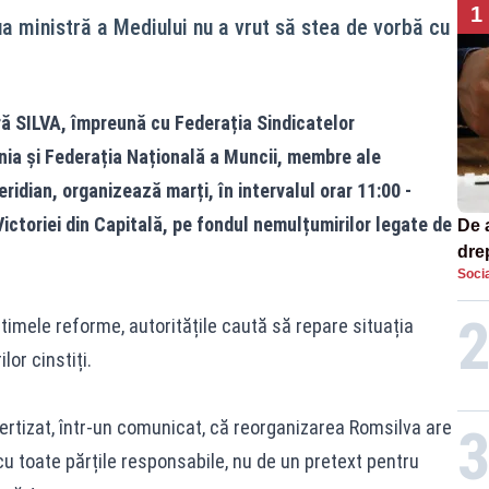
1
oua ministră a Mediului nu a vrut să stea de vorbă cu
ură SILVA, împreună cu Federația Sindicatelor
nia și Federația Națională a Muncii, membre ale
idian, organizează marți, în intervalul orar 11:00 -
Victoriei din Capitală, pe fondul nemulțumirilor legate de
De 
dre
Socia
str
ultimele reforme, autoritățile caută să repare situația
lor cinstiți.
vertizat, într-un comunicat, că reorganizarea Romsilva are
cu toate părțile responsabile, nu de un pretext pentru