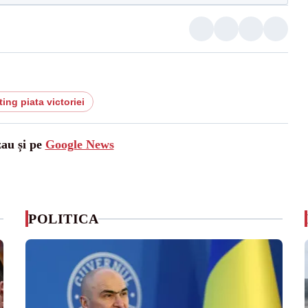
ting piata victoriei
zau și pe
Google News
POLITICA