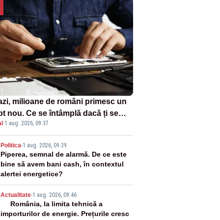
azi, milioane de români primesc un
pt nou. Ce se întâmplă dacă ți se
l
·
1 aug. 2026, 09:37
ică un produs
2
Politica
-
1 aug. 2026, 09:39
Piperea, semnal de alarmă. De ce este
bine să avem bani cash, în contextul
alertei energetice?
3
Actualitate
-
1 aug. 2026, 09:46
România, la limita tehnică a
importurilor de energie. Prețurile cresc