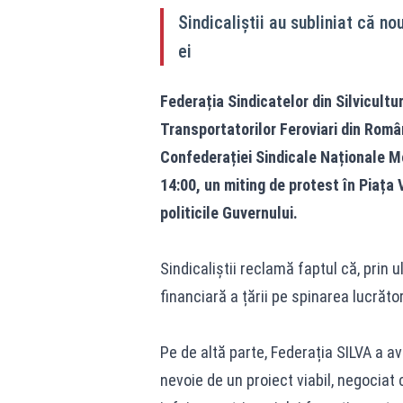
Sindicaliștii au subliniat că n
ei
Federația Sindicatelor din Silvicult
Transportatorilor Feroviari din Româ
Confederației Sindicale Naționale Mer
14:00, un miting de protest în Piața 
politicile Guvernului.
Sindicaliștii reclamă faptul că, prin 
financiară a țării pe spinarea lucrători
Pe de altă parte, Federația SILVA a a
nevoie de un proiect viabil, negociat 