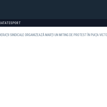
NATATE
SPORT
DERAȚII SINDICALE ORGANIZEAZĂ MARȚI UN MITING DE PROTEST ÎN PIAȚA VICTO