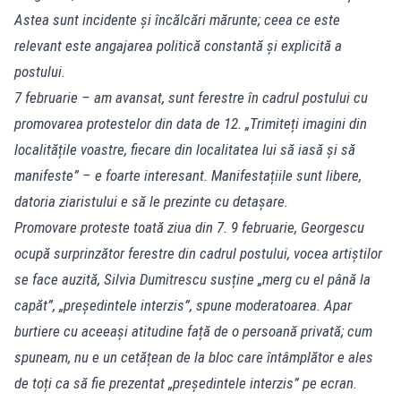
Astea sunt incidente și încălcări mărunte; ceea ce este
relevant este angajarea politică constantă și explicită a
postului.
7 februarie – am avansat, sunt ferestre în cadrul postului cu
promovarea protestelor din data de 12. „Trimiteți imagini din
localitățile voastre, fiecare din localitatea lui să iasă și să
manifeste” – e foarte interesant. Manifestațiile sunt libere,
datoria ziaristului e să le prezinte cu detașare.
Promovare proteste toată ziua din 7. 9 februarie, Georgescu
ocupă surprinzător ferestre din cadrul postului, vocea artiștilor
se face auzită, Silvia Dumitrescu susține „merg cu el până la
capăt”, „președintele interzis”, spune moderatoarea. Apar
burtiere cu aceeași atitudine față de o persoană privată; cum
spuneam, nu e un cetățean de la bloc care întâmplător e ales
de toți ca să fie prezentat „președintele interzis” pe ecran.