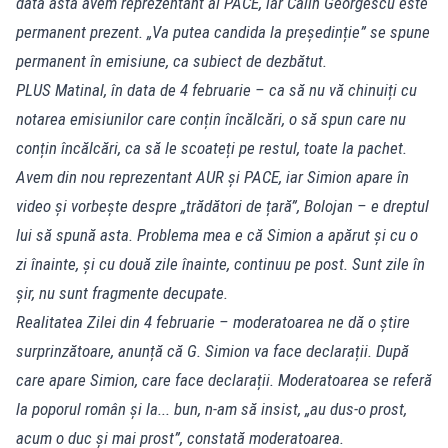
data asta avem reprezentant al PACE, iar Călin Georgescu este
permanent prezent. „Va putea candida la președinție” se spune
permanent în emisiune, ca subiect de dezbătut.
PLUS Matinal, în data de 4 februarie – ca să nu vă chinuiți cu
notarea emisiunilor care conțin încălcări, o să spun care nu
conțin încălcări, ca să le scoateți pe restul, toate la pachet.
Avem din nou reprezentant AUR și PACE, iar Simion apare în
video și vorbește despre „trădători de țară”, Bolojan – e dreptul
lui să spună asta. Problema mea e că Simion a apărut și cu o
zi înainte, și cu două zile înainte, continuu pe post. Sunt zile în
șir, nu sunt fragmente decupate.
Realitatea Zilei din 4 februarie – moderatoarea ne dă o știre
surprinzătoare, anunță că G. Simion va face declarații. După
care apare Simion, care face declarații. Moderatoarea se referă
la poporul român și la... bun, n-am să insist, „au dus-o prost,
acum o duc și mai prost”, constată moderatoarea.