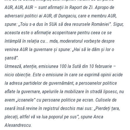
AUR, AUR, AUR – sunt afirmații în Raport de Zi. Apropo de
adversarii politici ai AUR, dl Dungaciu, care e membru AUR,
spune: „Toiu s-a dus în SUA să dea resursele României”. Sigur,
aceasta este o afirmație acoperitoare pentru ceea ce se
întâmplă în relația cu... mda, moderatorul vorbește despre
venirea AUR la guvernare și spune: „Hai să le dăm și lor o
șansă”.
Urmează, atenție, emisiunea 100 la Sută din 10 februarie –
nicio obiecție. Este o emisiune în care se exprimă opinii acide
la adresa partidelor de guvernământ, a persoanelor politice
aflate la guvernare, apelurile la mobilizare în stradă lipsesc, nu
avem „icoanele” cu persoane politice pe ecran. Culisele de
seară însă revine în registrul deschis mai sus: „Pierdeți țara,
plecați, altfel vă va lua poporul pe sus”, spune Anca
Alexandrescu.