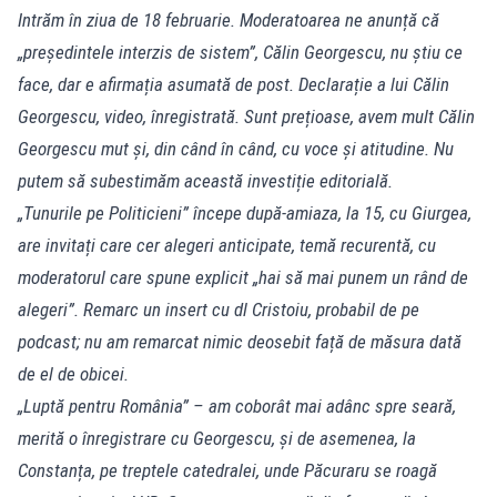
Intrăm în ziua de 18 februarie. Moderatoarea ne anunță că
„președintele interzis de sistem”, Călin Georgescu, nu știu ce
face, dar e afirmația asumată de post. Declarație a lui Călin
Georgescu, video, înregistrată. Sunt prețioase, avem mult Călin
Georgescu mut și, din când în când, cu voce și atitudine. Nu
putem să subestimăm această investiție editorială.
„Tunurile pe Politicieni” începe după-amiaza, la 15, cu Giurgea,
are invitați care cer alegeri anticipate, temă recurentă, cu
moderatorul care spune explicit „hai să mai punem un rând de
alegeri”. Remarc un insert cu dl Cristoiu, probabil de pe
podcast; nu am remarcat nimic deosebit față de măsura dată
de el de obicei.
„Luptă pentru România” – am coborât mai adânc spre seară,
merită o înregistrare cu Georgescu, și de asemenea, la
Constanța, pe treptele catedralei, unde Păcuraru se roagă