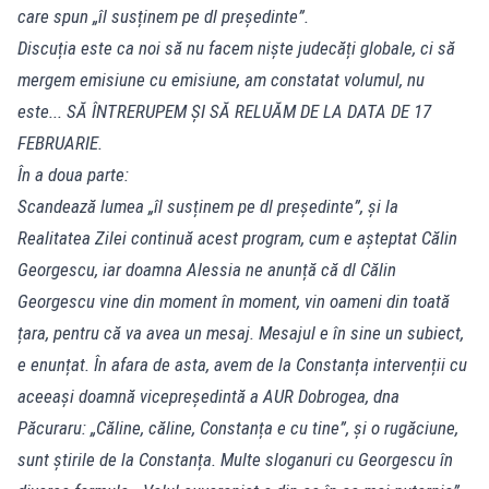
care spun „îl susținem pe dl președinte”.
Discuția este ca noi să nu facem niște judecăți globale, ci să
mergem emisiune cu emisiune, am constatat volumul, nu
este... SĂ ÎNTRERUPEM ȘI SĂ RELUĂM DE LA DATA DE 17
FEBRUARIE.
În a doua parte:
Scandează lumea „îl susținem pe dl președinte”, și la
Realitatea Zilei continuă acest program, cum e așteptat Călin
Georgescu, iar doamna Alessia ne anunță că dl Călin
Georgescu vine din moment în moment, vin oameni din toată
țara, pentru că va avea un mesaj. Mesajul e în sine un subiect,
e enunțat. În afara de asta, avem de la Constanța intervenții cu
aceeași doamnă vicepreședintă a AUR Dobrogea, dna
Păcuraru: „Căline, căline, Constanța e cu tine”, și o rugăciune,
sunt știrile de la Constanța. Multe sloganuri cu Georgescu în