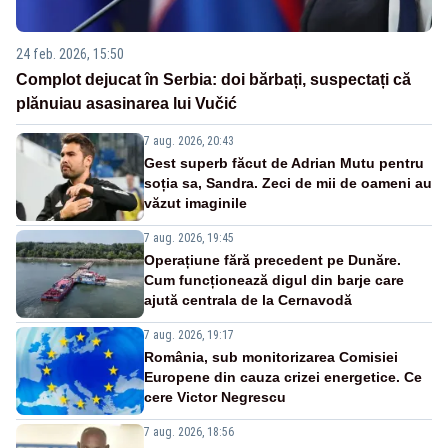
24 feb. 2026, 15:50
Complot dejucat în Serbia: doi bărbați, suspectați că
plănuiau asasinarea lui Vučić
7 aug. 2026, 20:43
Gest superb făcut de Adrian Mutu pentru
soția sa, Sandra. Zeci de mii de oameni au
văzut imaginile
7 aug. 2026, 19:45
Operațiune fără precedent pe Dunăre.
Cum funcționează digul din barje care
ajută centrala de la Cernavodă
7 aug. 2026, 19:17
România, sub monitorizarea Comisiei
Europene din cauza crizei energetice. Ce
cere Victor Negrescu
7 aug. 2026, 18:56