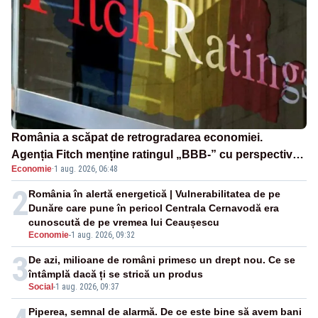
România a scăpat de retrogradarea economiei.
Agenția Fitch menține ratingul „BBB-” cu perspectivă
Economie
·
1 aug. 2026, 06:48
negativă
2
România în alertă energetică | Vulnerabilitatea de pe
Dunăre care pune în pericol Centrala Cernavodă era
cunoscută de pe vremea lui Ceaușescu
Economie
-
1 aug. 2026, 09:32
3
De azi, milioane de români primesc un drept nou. Ce se
întâmplă dacă ți se strică un produs
Social
-
1 aug. 2026, 09:37
Piperea, semnal de alarmă. De ce este bine să avem bani