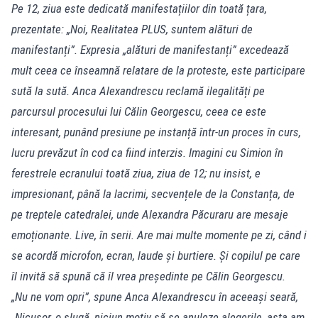
Pe 12, ziua este dedicată manifestațiilor din toată țara,
prezentate: „Noi, Realitatea PLUS, suntem alături de
manifestanți”. Expresia „alături de manifestanți” excedează
mult ceea ce înseamnă relatare de la proteste, este participare
sută la sută. Anca Alexandrescu reclamă ilegalități pe
parcursul procesului lui Călin Georgescu, ceea ce este
interesant, punând presiune pe instanță într-un proces în curs,
lucru prevăzut în cod ca fiind interzis. Imagini cu Simion în
ferestrele ecranului toată ziua, ziua de 12; nu insist, e
impresionant, până la lacrimi, secvențele de la Constanța, de
pe treptele catedralei, unde Alexandra Păcuraru are mesaje
emoționante. Live, în serii. Are mai multe momente pe zi, când i
se acordă microfon, ecran, laude și burtiere. Și copilul pe care
îl invită să spună că îl vrea președinte pe Călin Georgescu.
„Nu ne vom opri”, spune Anca Alexandrescu în aceeași seară,
„Nicușor, o slugă, niciun motiv să se anuleze alegerile, asta am