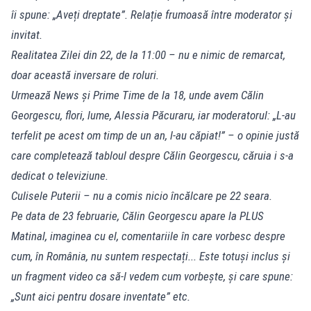
îi spune: „Aveți dreptate”. Relație frumoasă între moderator și
invitat.
Realitatea Zilei din 22, de la 11:00 – nu e nimic de remarcat,
doar această inversare de roluri.
Urmează News și Prime Time de la 18, unde avem Călin
Georgescu, flori, lume, Alessia Păcuraru, iar moderatorul: „L-au
terfelit pe acest om timp de un an, l-au căpiat!” – o opinie justă
care completează tabloul despre Călin Georgescu, căruia i s-a
dedicat o televiziune.
Culisele Puterii – nu a comis nicio încălcare pe 22 seara.
Pe data de 23 februarie, Călin Georgescu apare la PLUS
Matinal, imaginea cu el, comentariile în care vorbesc despre
cum, în România, nu suntem respectați... Este totuși inclus și
un fragment video ca să-l vedem cum vorbește, și care spune:
„Sunt aici pentru dosare inventate” etc.