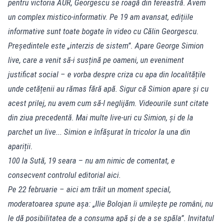
pentru victoria AUR, Georgescu se roagă din fereastră. Avem
un complex mistico-informativ. Pe 19 am avansat, edițiile
informative sunt toate bogate în video cu Călin Georgescu.
Președintele este „interzis de sistem”. Apare George Simion
live, care a venit să-i susțină pe oameni, un eveniment
justificat social – e vorba despre criza cu apa din localitățile
unde cetățenii au rămas fără apă. Sigur că Simion apare și cu
acest prilej, nu avem cum să-l neglijăm. Videourile sunt citate
din ziua precedentă. Mai multe live-uri cu Simion, și de la
parchet un live... Simion e înfășurat în tricolor la una din
apariții.
100 la Sută, 19 seara – nu am nimic de comentat, e
consecvent controlul editorial aici.
Pe 22 februarie – aici am trăit un moment special,
moderatoarea spune așa: „Ilie Bolojan îi umilește pe români, nu
le dă posibilitatea de a consuma apă și de a se spăla”. Invitatul