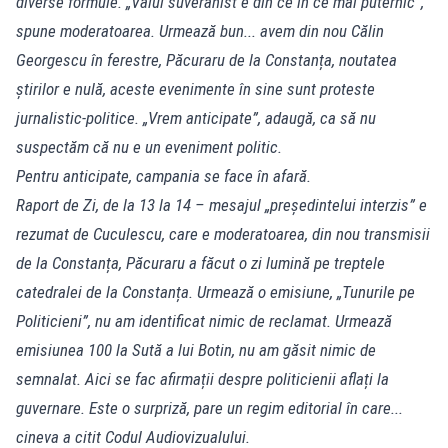
diverse formule. „Valul suveranist e din ce în ce mai puternic”,
spune moderatoarea. Urmează bun... avem din nou Călin
Georgescu în ferestre, Păcuraru de la Constanța, noutatea
știrilor e nulă, aceste evenimente în sine sunt proteste
jurnalistic-politice. „Vrem anticipate”, adaugă, ca să nu
suspectăm că nu e un eveniment politic.
Pentru anticipate, campania se face în afară.
Raport de Zi, de la 13 la 14 – mesajul „președintelui interzis” e
rezumat de Cuculescu, care e moderatoarea, din nou transmisii
de la Constanța, Păcuraru a făcut o zi lumină pe treptele
catedralei de la Constanța. Urmează o emisiune, „Tunurile pe
Politicieni”, nu am identificat nimic de reclamat. Urmează
emisiunea 100 la Sută a lui Botin, nu am găsit nimic de
semnalat. Aici se fac afirmații despre politicienii aflați la
guvernare. Este o surpriză, pare un regim editorial în care...
cineva a citit Codul Audiovizualului.