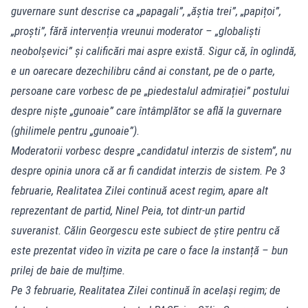
guvernare sunt descrise ca „papagali”, „ăștia trei”, „papițoi”,
„proști”, fără intervenția vreunui moderator – „globaliști
neobolșevici” și calificări mai aspre există. Sigur că, în oglindă,
e un oarecare dezechilibru când ai constant, pe de o parte,
persoane care vorbesc de pe „piedestalul admirației” postului
despre niște „gunoaie” care întâmplător se află la guvernare
(ghilimele pentru „gunoaie”).
Moderatorii vorbesc despre „candidatul interzis de sistem”, nu
despre opinia unora că ar fi candidat interzis de sistem. Pe 3
februarie, Realitatea Zilei continuă acest regim, apare alt
reprezentant de partid, Ninel Peia, tot dintr-un partid
suveranist. Călin Georgescu este subiect de știre pentru că
este prezentat video în vizita pe care o face la instanță – bun
prilej de baie de mulțime.
Pe 3 februarie, Realitatea Zilei continuă în același regim; de