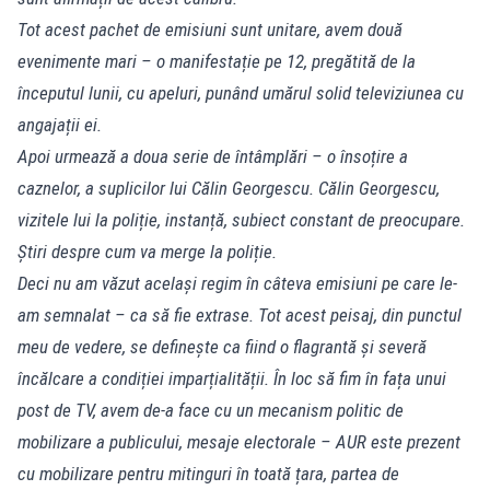
Tot acest pachet de emisiuni sunt unitare, avem două
evenimente mari – o manifestație pe 12, pregătită de la
începutul lunii, cu apeluri, punând umărul solid televiziunea cu
angajații ei.
Apoi urmează a doua serie de întâmplări – o însoțire a
caznelor, a suplicilor lui Călin Georgescu. Călin Georgescu,
vizitele lui la poliție, instanță, subiect constant de preocupare.
Știri despre cum va merge la poliție.
Deci nu am văzut același regim în câteva emisiuni pe care le-
am semnalat – ca să fie extrase. Tot acest peisaj, din punctul
meu de vedere, se definește ca fiind o flagrantă și severă
încălcare a condiției imparțialității. În loc să fim în fața unui
post de TV, avem de-a face cu un mecanism politic de
mobilizare a publicului, mesaje electorale – AUR este prezent
cu mobilizare pentru mitinguri în toată țara, partea de