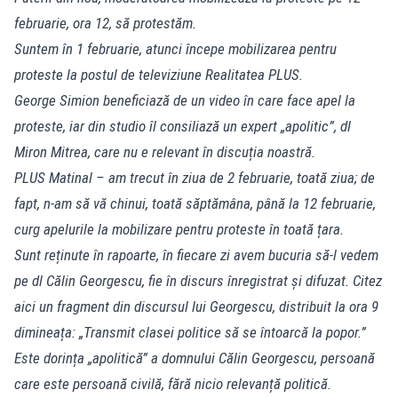
februarie, ora 12, să protestăm.
Suntem în 1 februarie, atunci începe mobilizarea pentru
proteste la postul de televiziune Realitatea PLUS.
George Simion beneficiază de un video în care face apel la
proteste, iar din studio îl consiliază un expert „apolitic”, dl
Miron Mitrea, care nu e relevant în discuția noastră.
PLUS Matinal – am trecut în ziua de 2 februarie, toată ziua; de
fapt, n-am să vă chinui, toată săptămâna, până la 12 februarie,
curg apelurile la mobilizare pentru proteste în toată țara.
Sunt reținute în rapoarte, în fiecare zi avem bucuria să-l vedem
pe dl Călin Georgescu, fie în discurs înregistrat și difuzat. Citez
aici un fragment din discursul lui Georgescu, distribuit la ora 9
dimineața: „Transmit clasei politice să se întoarcă la popor.”
Este dorința „apolitică” a domnului Călin Georgescu, persoană
care este persoană civilă, fără nicio relevanță politică.