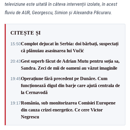
televiziune este uitată în câteva intervenții izolate, în acest
fluviu de AUR, Georgescu, Simion și Alexandra Păcuraru.
CITEȘTE ȘI
Complot dejucat în Serbia: doi bărbați, suspectați
15:50
că plănuiau asasinarea lui Vučić
Gest superb făcut de Adrian Mutu pentru soția sa,
20:43
Sandra. Zeci de mii de oameni au văzut imaginile
Operațiune fără precedent pe Dunăre. Cum
19:45
funcționează digul din barje care ajută centrala de
la Cernavodă
România, sub monitorizarea Comisiei Europene
19:17
din cauza crizei energetice. Ce cere Victor
Negrescu