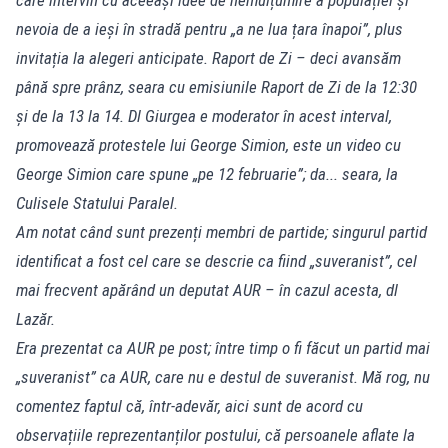
nevoia de a ieși în stradă pentru „a ne lua țara înapoi”, plus
invitația la alegeri anticipate. Raport de Zi – deci avansăm
până spre prânz, seara cu emisiunile Raport de Zi de la 12:30
și de la 13 la 14. Dl Giurgea e moderator în acest interval,
promovează protestele lui George Simion, este un video cu
George Simion care spune „pe 12 februarie”; da... seara, la
Culisele Statului Paralel.
Am notat când sunt prezenți membri de partide; singurul partid
identificat a fost cel care se descrie ca fiind „suveranist”, cel
mai frecvent apărând un deputat AUR – în cazul acesta, dl
Lazăr.
Era prezentat ca AUR pe post; între timp o fi făcut un partid mai
„suveranist” ca AUR, care nu e destul de suveranist. Mă rog, nu
comentez faptul că, într-adevăr, aici sunt de acord cu
observațiile reprezentanților postului, că persoanele aflate la