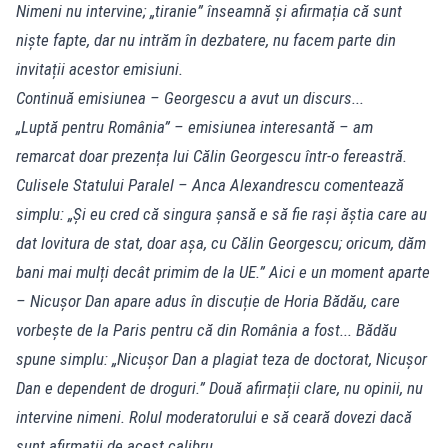
Nimeni nu intervine; „tiranie” înseamnă și afirmația că sunt
niște fapte, dar nu intrăm în dezbatere, nu facem parte din
invitații acestor emisiuni.
Continuă emisiunea – Georgescu a avut un discurs...
„Luptă pentru România” – emisiunea interesantă – am
remarcat doar prezența lui Călin Georgescu într-o fereastră.
Culisele Statului Paralel – Anca Alexandrescu comentează
simplu: „Și eu cred că singura șansă e să fie rași ăștia care au
dat lovitura de stat, doar așa, cu Călin Georgescu; oricum, dăm
bani mai mulți decât primim de la UE.” Aici e un moment aparte
– Nicușor Dan apare adus în discuție de Horia Bădău, care
vorbește de la Paris pentru că din România a fost... Bădău
spune simplu: „Nicușor Dan a plagiat teza de doctorat, Nicușor
Dan e dependent de droguri.” Două afirmații clare, nu opinii, nu
intervine nimeni. Rolul moderatorului e să ceară dovezi dacă
sunt afirmații de acest calibru.