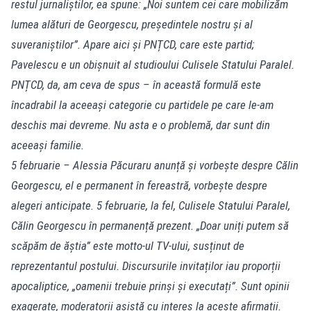
restul jurnaliștilor, ea spune: „Noi suntem cei care mobilizăm
lumea alături de Georgescu, președintele nostru și al
suveraniștilor”. Apare aici și PNȚCD, care este partid;
Pavelescu e un obișnuit al studioului Culisele Statului Paralel.
PNȚCD, da, am ceva de spus – în această formulă este
încadrabil la aceeași categorie cu partidele pe care le-am
deschis mai devreme. Nu asta e o problemă, dar sunt din
aceeași familie.
5 februarie – Alessia Păcuraru anunță și vorbește despre Călin
Georgescu, el e permanent în fereastră, vorbește despre
alegeri anticipate. 5 februarie, la fel, Culisele Statului Paralel,
Călin Georgescu în permanență prezent. „Doar uniți putem să
scăpăm de ăștia” este motto-ul TV-ului, susținut de
reprezentantul postului. Discursurile invitaților iau proporții
apocaliptice, „oamenii trebuie prinși și executați”. Sunt opinii
exagerate, moderatorii asistă cu interes la aceste afirmații.