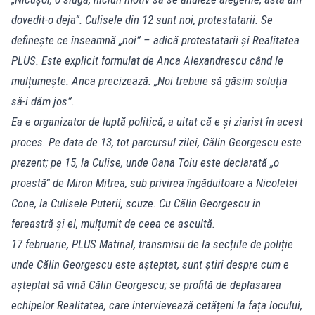
dovedit-o deja”. Culisele din 12 sunt noi, protestatarii. Se
definește ce înseamnă „noi” – adică protestatarii și Realitatea
PLUS. Este explicit formulat de Anca Alexandrescu când le
mulțumește. Anca precizează: „Noi trebuie să găsim soluția
să-i dăm jos”.
Ea e organizator de luptă politică, a uitat că e și ziarist în acest
proces. Pe data de 13, tot parcursul zilei, Călin Georgescu este
prezent; pe 15, la Culise, unde Oana Toiu este declarată „o
proastă” de Miron Mitrea, sub privirea îngăduitoare a Nicoletei
Cone, la Culisele Puterii, scuze. Cu Călin Georgescu în
fereastră și el, mulțumit de ceea ce ascultă.
17 februarie, PLUS Matinal, transmisii de la secțiile de poliție
unde Călin Georgescu este așteptat, sunt știri despre cum e
așteptat să vină Călin Georgescu; se profită de deplasarea
echipelor Realitatea, care intervievează cetățeni la fața locului,