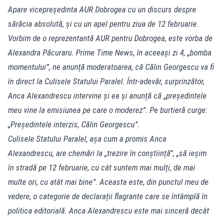
Apare vicepreședinta AUR Dobrogea cu un discurs despre
sărăcia absolută, și cu un apel pentru ziua de 12 februarie.
Vorbim de o reprezentantă AUR pentru Dobrogea, este vorba de
Alexandra Păcuraru. Prime Time News, în aceeași zi 4, „bomba
momentului”, ne anunță moderatoarea, că Călin Georgescu va fi
în direct la Culisele Statului Paralel. Într-adevăr, surprinzător,
Anca Alexandrescu intervine și ea și anunță că „președintele
meu vine la emisiunea pe care o moderez”. Pe burtieră curge:
„Președintele interzis, Călin Georgescu”.
Culisele Statului Paralel, așa cum a promis Anca
Alexandrescu, are chemări la „trezire în conștiință”, „să ieșim
în stradă pe 12 februarie, cu cât suntem mai mulți, de mai
multe ori, cu atât mai bine”. Aceasta este, din punctul meu de
vedere, o categorie de declarații flagrante care se întâmplă în
politica editorială. Anca Alexandrescu este mai sinceră decât