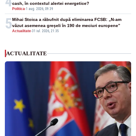
4
cash, în contextul alertei energetice?
Politica
-
1 aug. 2026, 09:39
5
Mihai Stoica a răbufnit după eliminarea FCSB: „N-am
văzut asemenea greșeli în 190 de meciuri europene”
Actualitate
-
31 iul. 2026, 21:35
ACTUALITATE