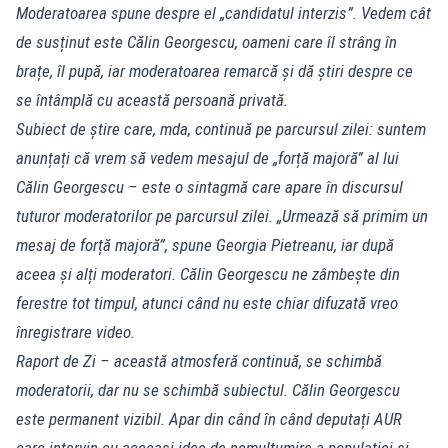
Moderatoarea spune despre el „candidatul interzis”. Vedem cât
de susținut este Călin Georgescu, oameni care îl strâng în
brațe, îl pupă, iar moderatoarea remarcă și dă știri despre ce
se întâmplă cu această persoană privată.
Subiect de știre care, mda, continuă pe parcursul zilei: suntem
anunțați că vrem să vedem mesajul de „forță majoră” al lui
Călin Georgescu – este o sintagmă care apare în discursul
tuturor moderatorilor pe parcursul zilei. „Urmează să primim un
mesaj de forță majoră”, spune Georgia Pietreanu, iar după
aceea și alți moderatori. Călin Georgescu ne zâmbește din
ferestre tot timpul, atunci când nu este chiar difuzată vreo
înregistrare video.
Raport de Zi – această atmosferă continuă, se schimbă
moderatorii, dar nu se schimbă subiectul. Călin Georgescu
este permanent vizibil. Apar din când în când deputați AUR
care intervin cu aceeași idee de nemulțumire a populației și