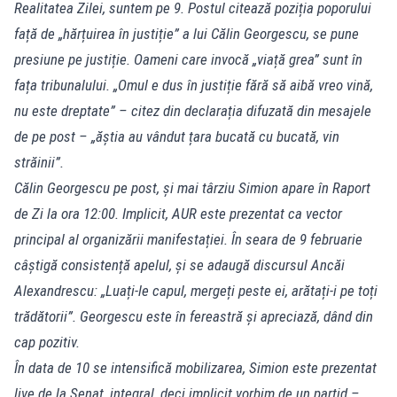
Realitatea Zilei, suntem pe 9. Postul citează poziția poporului
față de „hărțuirea în justiție” a lui Călin Georgescu, se pune
presiune pe justiție. Oameni care invocă „viață grea” sunt în
fața tribunalului. „Omul e dus în justiție fără să aibă vreo vină,
nu este dreptate” – citez din declarația difuzată din mesajele
de pe post – „ăștia au vândut țara bucată cu bucată, vin
străinii”.
Călin Georgescu pe post, și mai târziu Simion apare în Raport
de Zi la ora 12:00. Implicit, AUR este prezentat ca vector
principal al organizării manifestației. În seara de 9 februarie
câștigă consistență apelul, și se adaugă discursul Ancăi
Alexandrescu: „Luați-le capul, mergeți peste ei, arătați-i pe toți
trădătorii”. Georgescu este în fereastră și apreciază, dând din
cap pozitiv.
În data de 10 se intensifică mobilizarea, Simion este prezentat
live de la Senat, integral, deci implicit vorbim de un partid –