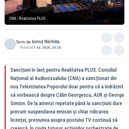
CNA - Realitatea PLUS
Ionuț Nichita
Scris de
Publicat:
7 iul. 2026, 16:38
Sancțiuni în lanț pentru Realitatea PLUS. Consiliul
Național al Audiovizualului (CNA) a sancționat din
nou Televiziunea Poporului doar pentru că a îndrăznit
să vorbească despre Călin Georgescu, AUR și George
Simion. De la amenzi repetate până la sancțiuni dure
precum suspendarea emisiei și chiar ridicarea
licenței, presiunea asupra postului TV continuă să
crească. În ciuda tuturor acțiunilor orchestrate de