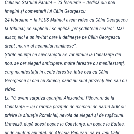
Culisele Statului Paralel – 23 februarie – dedică din nou
imagini și comentarii lui Călin Georgescu.
24 februarie – la PLUS Matinal avem video cu Călin Georgescu
la tribunal, ce supliciu i se aplică „președintelui neales”. Mai
exact, aici e un invitat care îl definește pe Călin Georgescu
drept „martir al neamului românesc”.
Știrile anunță că suveraniștii se vor întâlni la Constanța din
nou, se cer alegeri anticipate, multe ferestre cu manifestanți,
curg manifestații în acele ferestre, între cea cu Călin
Georgescu și cea cu Simion, când nu sunt prezenți live sau cu
video.
La 10, avem surpriza apariției Alexandrei Păcuraru de la
Constanța – își exprimă pozițiile de membru de partid AUR cu
privire la situația României, nevoia de alegeri și de rugăciuni.
Urmează, după acest popas la Constanța, un popas la Buftea,
unde suntem anunțați de Alessia Păcuraru că va veni Călin