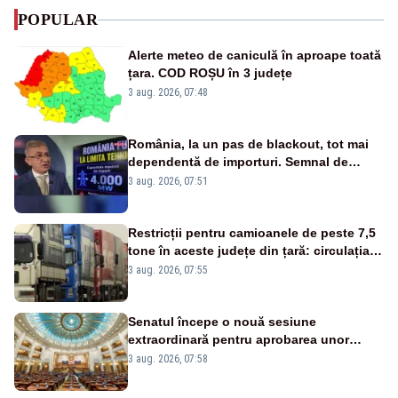
POPULAR
Alerte meteo de caniculă în aproape toată
țara. COD ROȘU în 3 județe
3 aug. 2026, 07:48
România, la un pas de blackout, tot mai
dependentă de importuri. Semnal de
alarmă tras de un expert în energie
3 aug. 2026, 07:51
Restricții pentru camioanele de peste 7,5
tone în aceste județe din țară: circulația
este interzisă luni, între orele 12:00 și
3 aug. 2026, 07:55
20:00
Senatul începe o nouă sesiune
extraordinară pentru aprobarea unor
jaloane din PNRR
3 aug. 2026, 07:58