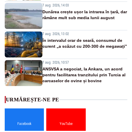
7 aug. 2026, 14:03
Dunărea crește ușor la intrarea în țară, dar
rămâne mult sub media lunii august
7 aug. 2026, 13:02
În intervalul orar de seară, consumul de
curent „a scăzut cu 200-300 de megawați”
7 aug. 2026, 10:57
ANSVSA a negociat, la Ankara, un acord
pentru facilitarea tranzitului prin Turcia al
carcaselor de ovine și bovine
URMĂREȘTE-NE PE
Facebook
YouTube