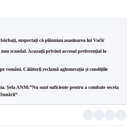
bărbați, suspectați că plănuiau asasinarea lui Vučić
ou scandal. Acuzații privind accesul preferențial la
e pe români. Călătorii reclamă aglomerația și condițiile
mânia. Șefa ANM:”Nu sunt suficiente pentru a combate seceta
 Dunării”