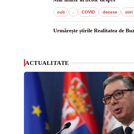
cub
.
COVID
decese
stir
Urmărește știrile Realitatea de Bu
ACTUALITATE