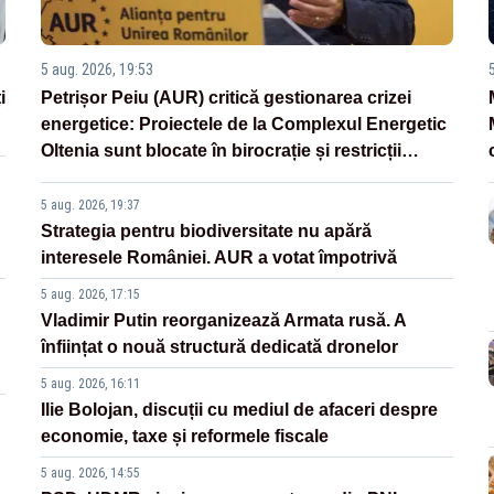
5 aug. 2026, 19:53
i
Petrișor Peiu (AUR) critică gestionarea crizei
energetice: Proiectele de la Complexul Energetic
Oltenia sunt blocate în birocrație și restricții
legislative
5 aug. 2026, 19:37
Strategia pentru biodiversitate nu apără
interesele României. AUR a votat împotrivă
5 aug. 2026, 17:15
Vladimir Putin reorganizează Armata rusă. A
înființat o nouă structură dedicată dronelor
5 aug. 2026, 16:11
Ilie Bolojan, discuții cu mediul de afaceri despre
economie, taxe și reformele fiscale
5 aug. 2026, 14:55