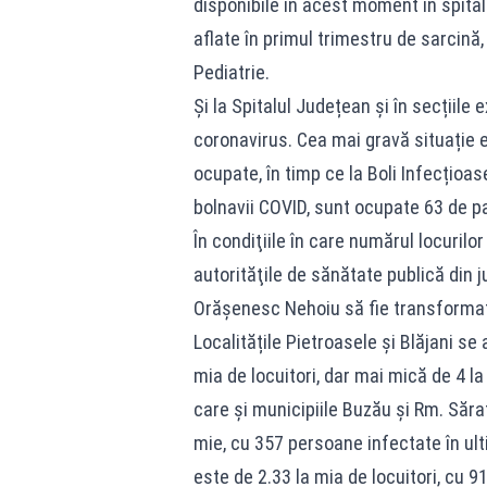
disponibile în acest moment în spital
aflate în primul trimestru de sarcină
Pediatrie.
Și la Spitalul Județean și în secțiile
coronavirus. Cea mai gravă situație e
ocupate, în timp ce la Boli Infecțioa
bolnavii COVID, sunt ocupate 63 de pa
În condiţiile în care numărul locurilo
autorităţile de sănătate publică din j
Orăşenesc Nehoiu să fie transformat 
Localitățile Pietroasele și Blăjani se 
mia de locuitori, dar mai mică de 4 la 
care și municipiile Buzău și Rm. Sărat
mie, cu 357 persoane infectate în ulti
este de 2.33 la mia de locuitori, cu 91