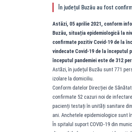
În județul Buzău au fost confir
Astăzi, 05 aprilie 2021, conform info
Buzău, situația epidemiologică la ni
confirmate pozitiv Covid-19 de la î
vindecate Covid-19 de la începutul 
începutul pandemiei este de 312 pe
Astăzi, în județul Buzău sunt 771 per
izolare la domiciliu.
Conform datelor Direcției de Sănătate
confirmate 52 cazuri noi de infectare 
pacienți testați în unități sanitare di
ani. Anchetele epidemiologice sunt î
În spitalul suport COVID-19 din munici