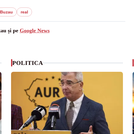
i Buzau
real
zau și pe
Google News
POLITICA