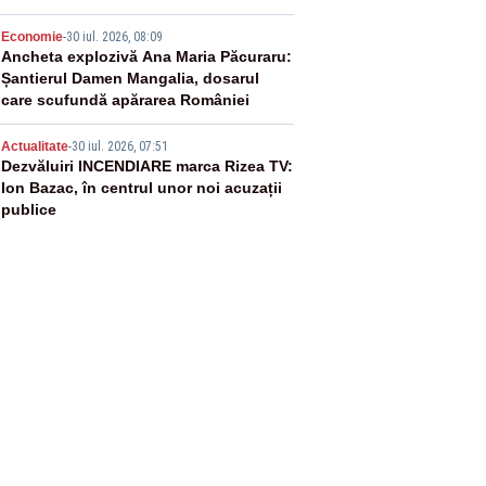
4
Economie
-
30 iul. 2026, 08:09
Ancheta explozivă Ana Maria Păcuraru:
Șantierul Damen Mangalia, dosarul
care scufundă apărarea României
5
Actualitate
-
30 iul. 2026, 07:51
Dezvăluiri INCENDIARE marca Rizea TV:
Ion Bazac, în centrul unor noi acuzații
publice