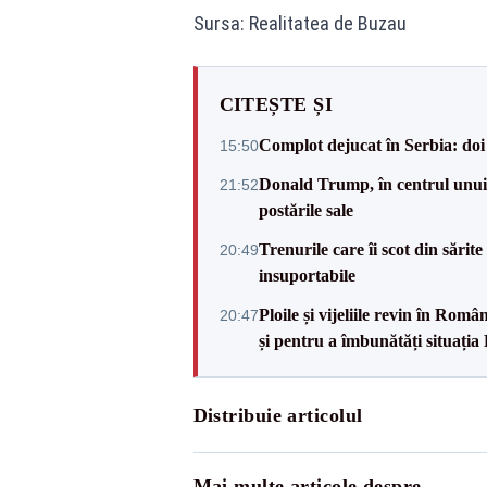
Sursa: Realitatea de Buzau
CITEȘTE ȘI
Complot dejucat în Serbia: doi 
15:50
Donald Trump, în centrul unui n
21:52
postările sale
Trenurile care îi scot din sărit
20:49
insuportabile
Ploile și vijeliile revin în Ro
20:47
și pentru a îmbunătăți situația
Distribuie articolul
Mai multe articole despre