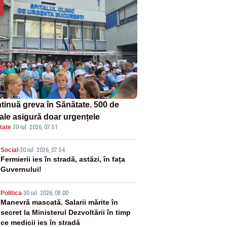
tinuă greva în Sănătate. 500 de
tale asigură doar urgențele
tate
·
30 iul. 2026, 07:51
2
Social
-
30 iul. 2026, 07:54
Fermierii ies în stradă, astăzi, în fața
Guvernului!
3
Politica
-
30 iul. 2026, 08:00
Manevră mascată. Salarii mărite în
secret la Ministerul Dezvoltării în timp
ce medicii ies în stradă