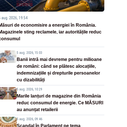
5 aug. 2026, 19:54
Măsuri de economisire a energiei în România.
Magazinele sting reclamele, iar autoritățile reduc
consumul
5 aug. 2026, 15:03
Banii intră mai devreme pentru milioane
de români: când se plătesc alocațiile,
indemnizațiile și drepturile persoanelor
cu dizabilități
5 aug. 2026, 10:29
Marile lanțuri de magazine din România
reduc consumul de energie. Ce MĂSURI
au anunțat retailerii
5 aug. 2026, 09:46
Scandal în Parlament pe tema