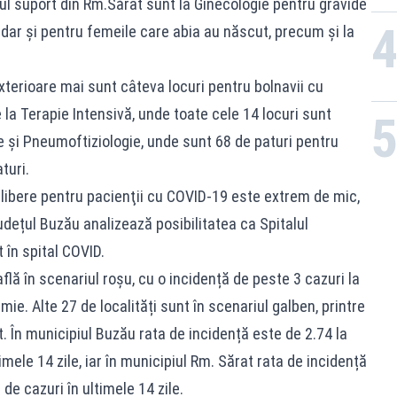
ul suport din Rm.Sărat sunt la Ginecologie pentru gravide
, dar și pentru femeile care abia au născut, precum și la
 exterioare mai sunt câteva locuri pentru bolnavii cu
 la Terapie Intensivă, unde toate cele 14 locuri sunt
se și Pneumoftiziologie, unde sunt 68 de paturi pentru
turi.
r libere pentru pacienţii cu COVID-19 este extrem de mic,
udețul Buzău analizează posibilitatea ca Spitalul
în spital COVID.
află în scenariul roșu, cu o incidență de peste 3 cazuri la
mie. Alte 27 de localități sunt în scenariul galben, printre
. În municipiul Buzău rata de incidență este de 2.74 la
mele 14 zile, iar în municipiul Rm. Sărat rata de incidență
 de cazuri în ultimele 14 zile.