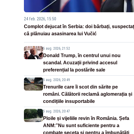
24 feb. 2026, 15:50
Complot dejucat în Serbia: doi bărbați, suspectaț
că plănuiau asasinarea lui Vučić
5 aug. 2026, 21:52
Donald Trump, în centrul unui nou
scandal. Acuzații privind accesul
preferențial la postările sale
5 aug. 2026, 20:49
Trenurile care îi scot din sărite pe
români. Călătorii reclamă aglomerația și
condițiile insuportabile
5 aug. 2026, 20:47
Ploile și vijeliile revin în România. Șefa
ANM:”Nu sunt suficiente pentru a
combate seceta și pentru a îmbunătăți