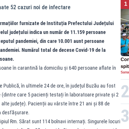
1
mate 52 cazuri noi de infectare
rmațiilor furnizate de Instituția Prefectului Județului
velul județului indica un număr de 11.159 persoane
nceputul pandemiei, din care 10.001 aunt persoane
pandemiei. Numărul total de decese Covid-19 de la
rsoane.
Con
spi
soane în carantină la domiciliu și 640 persoane aflate în
Sana
 Publică, în ultimele 24 de ore, în județul Buzău au fost
(dintre care 5 pacienți testați în laboratoare private și 2
n alte județe). Pacienții au vârste între 21 ani și 88 de
n desfășurare.
piul Rm. Sărat sunt 114 bolnavi internați. Singurele locuri