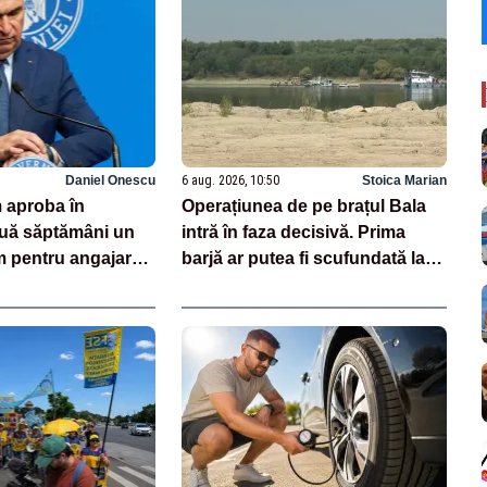
Daniel Onescu
6 aug. 2026, 10:50
Stoica Marian
 aproba în
Operațiunea de pe brațul Bala
ă săptămâni un
intră în faza decisivă. Prima
pentru angajarea
barjă ar putea fi scufundată la
din creșele
ora 15:00