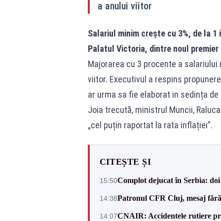
a anului viitor
Salariul minim crește cu 3%, de la 1 
Palatul Victoria, dintre noul premier
Majorarea cu 3 procente a salariului 
viitor. Executivul a respins propuner
ar urma sa fie elaborat in sedința de
Joia trecută, ministrul Muncii, Raluc
„cel puțin raportat la rata inflației”.
CITEȘTE ȘI
Complot dejucat în Serbia: doi 
15:50
Patronul CFR Cluj, mesaj fără
14:38
CNAIR: Accidentele rutiere pro
14:07