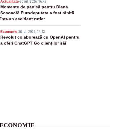
4
Actualitate
-
30 iul. 2026, 16:48
Momente de panică pentru Diana
Șoșoacă! Eurodeputata a fost rănită
într-un accident rutier
5
Economie
-
30 iul. 2026, 14:43
Revolut colaborează cu OpenAI pentru
a oferi ChatGPT Go clienţilor săi
ECONOMIE