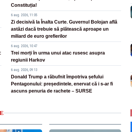
Constituția!
6 aug. 2026, 11:05
Zi decisivă la Înalta Curte. Guvernul Bolojan află
astăzi dacă trebuie să plătească aproape un
miliard de euro grefierilor
6 aug. 2026, 10:47
:
Trei morți în urma unui atac rusesc asupra
regiunii Harkov
6 aug. 2026, 09:13
Donald Trump a răbufnit împotriva șefului
Pentagonului: președintele, enervat că i s-ar fi
ascuns penuria de rachete – SURSE
E