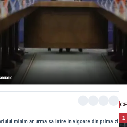
anuarie
CE
1
iului minim ar urma sa intre in vigoare din prima zi