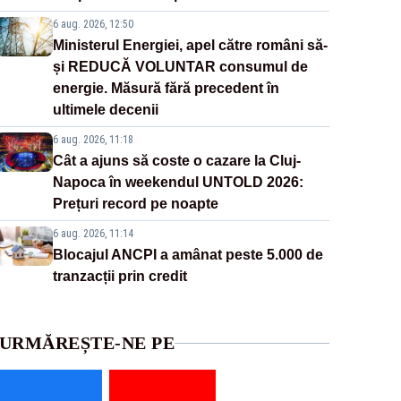
6 aug. 2026, 12:50
Ministerul Energiei, apel către români să-
și REDUCĂ VOLUNTAR consumul de
energie. Măsură fără precedent în
ultimele decenii
6 aug. 2026, 11:18
Cât a ajuns să coste o cazare la Cluj-
Napoca în weekendul UNTOLD 2026:
Prețuri record pe noapte
6 aug. 2026, 11:14
Blocajul ANCPI a amânat peste 5.000 de
tranzacții prin credit
URMĂREȘTE-NE PE