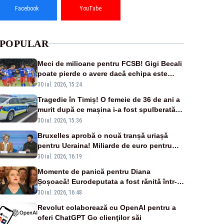
Facebook
YouTube
POPULAR
Meci de milioane pentru FCSB! Gigi Becali
poate pierde o avere dacă echipa este
eliminată de FK Auda
30 iul. 2026, 15:24
Tragedie în Timiș! O femeie de 36 de ani a
murit după ce mașina i-a fost spulberată
de tren
30 iul. 2026, 15:36
Bruxelles aprobă o nouă tranșă uriașă
pentru Ucraina! Miliarde de euro pentru
armament și apărare
30 iul. 2026, 16:19
Momente de panică pentru Diana
Șoșoacă! Eurodeputata a fost rănită într-
un accident rutier
30 iul. 2026, 16:48
Revolut colaborează cu OpenAI pentru a
oferi ChatGPT Go clienţilor săi