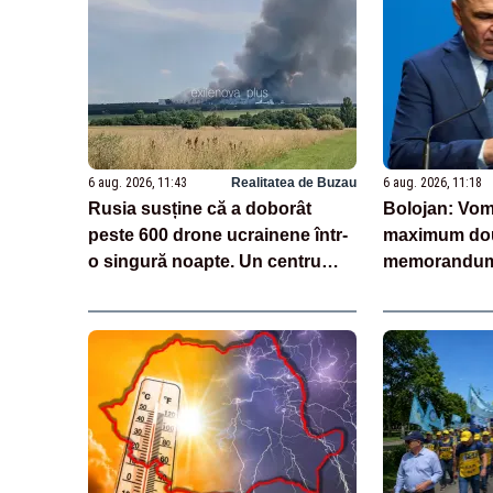
6 aug. 2026, 11:43
Realitatea de Buzau
6 aug. 2026, 11:18
Rusia susține că a doborât
Bolojan: Vom
peste 600 drone ucrainene într-
maximum dou
o singură noapte. Un centru
memorandum 
logistic Wildberries, avariat
personalului 
VIDEO
inaugurate