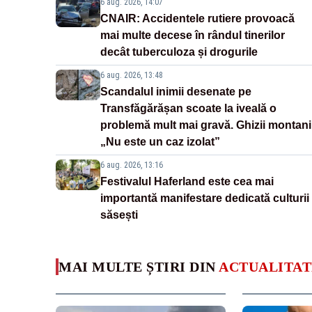
6 aug. 2026, 14:07
CNAIR: Accidentele rutiere provoacă
mai multe decese în rândul tinerilor
decât tuberculoza și drogurile
6 aug. 2026, 13:48
Scandalul inimii desenate pe
Transfăgărășan scoate la iveală o
problemă mult mai gravă. Ghizii montani
„Nu este un caz izolat”
6 aug. 2026, 13:16
Festivalul Haferland este cea mai
importantă manifestare dedicată culturii
săsești
MAI MULTE ȘTIRI DIN
ACTUALITAT