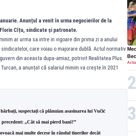
ianuarie. Anunțul a venit în urma negocierilor de la
 Florin Cîțu, sindicate și patronate.
minim ar urma sa intre in vigoare din prima zi a anului
e sindicatelor, care voiau o majorare dublă. Actul normativ
Mec
Bec
 guvern din aceasta dupa-amiaz, potrivit Realitatea Plus.
Actua
ech
a Turcan, a anunțat că salariul minim va crește în 2021
bărbați, suspectați că plănuiau asasinarea lui Vučić
 precedent: „Cât să mai pierd bani?”
voacă mai multe decese în rândul tinerilor decât