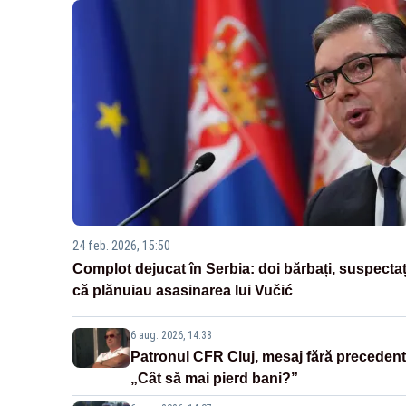
24 feb. 2026, 15:50
Complot dejucat în Serbia: doi bărbați, suspectaț
că plănuiau asasinarea lui Vučić
6 aug. 2026, 14:38
Patronul CFR Cluj, mesaj fără precedent
„Cât să mai pierd bani?”