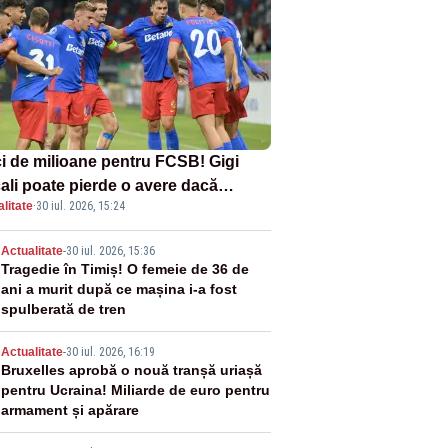
i de milioane pentru FCSB! Gigi
ali poate pierde o avere dacă
litate
·
30 iul. 2026, 15:24
ipa este eliminată de FK Auda
2
Actualitate
-
30 iul. 2026, 15:36
Tragedie în Timiș! O femeie de 36 de
ani a murit după ce mașina i-a fost
spulberată de tren
3
Actualitate
-
30 iul. 2026, 16:19
Bruxelles aprobă o nouă tranșă uriașă
pentru Ucraina! Miliarde de euro pentru
armament și apărare