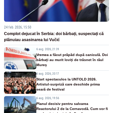
24 feb. 2026, 15:50
Complot dejucat în Serbia: doi bărbați, suspectați că
plănuiau asasinarea lui Vučić
6 aug. 2026, 21:39
Vremea a făcut prăpăd după caniculă. Doi
bărbați au murit loviți de trăsnet în râul
Mureș
6 aug. 2026, 20:17
Start spectaculos la UNTOLD 2026.
Artistul-surpriză care deschide prima
seară de festival
6 aug. 2026, 19:56
Planul decisiv pentru salvarea
Reactorului 2 de la Cernavodă. Cum vor fi