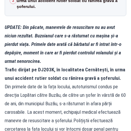
urma unui accident rutier soldat cu rănirea gravă a
2
șoferului.
UPDATE: Din păcate, manevrele de resuscitare nu au avut
niciun rezultat. Buzoianul care s-a răsturnat cu mașina și-a
pierdut viața. Primele date arată că bărbatul ar fi intrat într-o
depășire, moment în care ar fi pierdut controlul volanului și a
urmat nenorocirea.
Trafic dirijat pe DJ203K, în localitatea Cernătești, în urma
unui accident rutier soldat cu rănirea gravă a șoferului.
Din primele date de la fața locului, autoturismul condus pe
direcția Lopătari către Buzău, de către un șofer în vârstă de 60
de ani, din municipiul Buzău, s-a răsturnat în afara părții
carosabile. La acest moment, echipajul medical efectuează
manevre de resuscitare a șoferului.Polițiștii efectuează
cercetarea la fața locului și vor întocmi dosar penal pentru