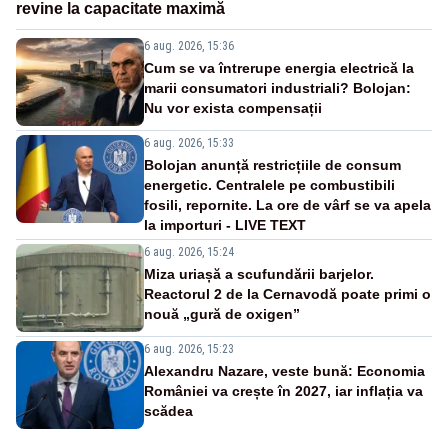
revine la capacitate maximă
6 aug. 2026, 15:36
Cum se va întrerupe energia electrică la
marii consumatori industriali? Bolojan:
Nu vor exista compensații
6 aug. 2026, 15:33
Bolojan anunță restricțiile de consum
energetic. Centralele pe combustibili
fosili, repornite. La ore de vârf se va apela
la importuri - LIVE TEXT
6 aug. 2026, 15:24
Miza uriașă a scufundării barjelor.
Reactorul 2 de la Cernavodă poate primi o
nouă „gură de oxigen”
6 aug. 2026, 15:23
Alexandru Nazare, veste bună: Economia
României va crește în 2027, iar inflația va
scădea