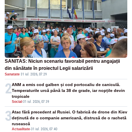
SANITAS: Niciun scenariu favorabil pentru angajații
din sănătate în proiectul Legii salarizării
Sanatate
·
31 iul. 2026, 07:29
2
ANM a emis cod galben și cod portocaliu de caniculă.
Temperaturile urcă până la 38 de grade, iar nopțile devin
tropicale
Social
-
31 iul. 2026, 07:39
3
Atac fără precedent al Rusiei. O fabrică de drone din Kiev
deținută de o companie americană, distrusă de o rachetă
rusească
Actualitate
-
31 iul. 2026, 07:40