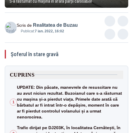
S-a răsturnat cu mașina în afara părții carosabile
Realitatea de Buzau
Scris de
Publicat:
7 ian. 2022, 16:02
Șoferul în stare gravă
CUPRINS
UPDATE: Din păcate, manevrele de resuscitare nu
au avut niciun rezultat. Buzoianul care s-a răsturnat
cu mașina și-a pierdut viața. Primele date arată că
1
bărbatul ar fi intrat într-o depășire, moment în care
ar fi pierdut controlul volanului și a urmat
nenorocirea.
Trafic dirijat pe DJ203K, în localitatea Cernătești, în