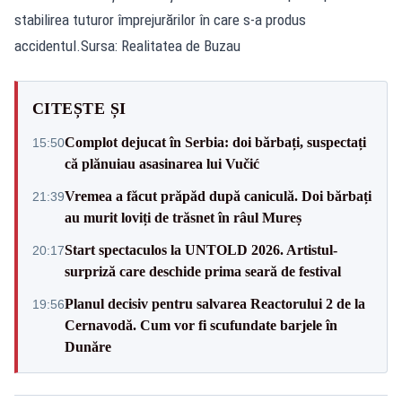
stabilirea tuturor împrejurărilor în care s-a produs
accidentul.Sursa: Realitatea de Buzau
CITEȘTE ȘI
Complot dejucat în Serbia: doi bărbați, suspectați
15:50
că plănuiau asasinarea lui Vučić
Vremea a făcut prăpăd după caniculă. Doi bărbați
21:39
au murit loviți de trăsnet în râul Mureș
Start spectaculos la UNTOLD 2026. Artistul-
20:17
surpriză care deschide prima seară de festival
Planul decisiv pentru salvarea Reactorului 2 de la
19:56
Cernavodă. Cum vor fi scufundate barjele în
Dunăre