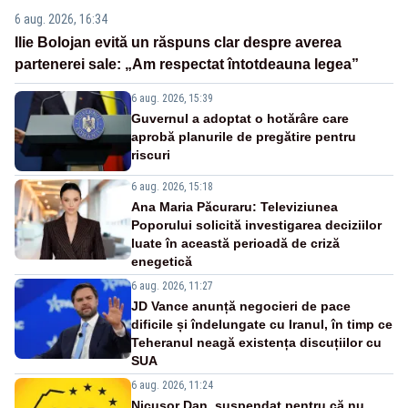
6 aug. 2026, 16:34
Ilie Bolojan evită un răspuns clar despre averea
partenerei sale: „Am respectat întotdeauna legea”
6 aug. 2026, 15:39
Guvernul a adoptat o hotărâre care
aprobă planurile de pregătire pentru
riscuri
6 aug. 2026, 15:18
Ana Maria Păcuraru: Televiziunea
Poporului solicită investigarea deciziilor
luate în această perioadă de criză
enegetică
6 aug. 2026, 11:27
JD Vance anunță negocieri de pace
dificile și îndelungate cu Iranul, în timp ce
Teheranul neagă existența discuțiilor cu
SUA
6 aug. 2026, 11:24
Nicușor Dan, suspendat pentru că nu