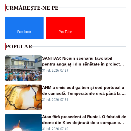
URMĂREȘTE-NE PE
Facebook
YouTube
POPULAR
SANITAS: Niciun scenariu favorabil
pentru angajații din sănătate în proiectul
Legii salarizării
31 iul. 2026, 07:29
ANM a emis cod galben și cod portocaliu
de caniculă. Temperaturile urcă până la 38
de grade, iar nopțile devin tropicale
31 iul. 2026, 07:39
Atac fără precedent al Rusiei. O fabrică de
drone din Kiev deținută de o companie
americană, distrusă de o rachetă
31 iul. 2026, 07:40