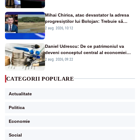
Mihai Chirica, atac devastator la adresa
progresiștilor lui Bolojan: Trebuie să
protejăm și natura, dar nu șținem omaneii
2 aug. 2026, 10:12
în stare permanentă de alertă
Daniel Udrescu: De ce patrimoniul va
deveni conceptul central al economiei
viitoare?
2 aug. 2026, 09:22
CATEGORII POPULARE
Actualitate
Politica
Economie
Social