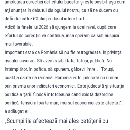
amploarea corecţiei deficitului bugetar şi este posibil, aşa cum
aţi anunţat în debutul dialogului nostru, ca să ne ducem cu
deficitul către 6% din produsul intern brut.
Adică la finele lui 2026 să ajungem la acel nivel, după care
efortul de corecţie va continua, însă sperăm că sub auspicii
mai favorabile.
Important este ca România să nu fie retrogradată, în privinţa
riscului suveran. Să avem stabilitate, totuşi, politică. Nu
întâmplător, în pofida, să spunem, gâlcevii între... Totuşi,
coaliţia caută să rămână. România este judecată nu numai
prin prisma unor indicatori economici. Este judecată şi situaţia
politică a ţării, fiindcă întotdeauna când există dezordine
politică, tensiuni foarte mari, mersul economiei este afectat”,
a adăugat el.
„Scumpirile afectează mai ales cetățenii cu