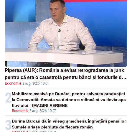
Piperea (AUR): România a evitat retrogradarea la junk
pentru că era o catastrofă pentru bănci și fondurile de
Economie
·
2 aug. 2026, 10:01
pensii
2
Mobilizare masivă pe Dunăre, pentru salvarea producției
la Cernavodă. Armata va detona o stâncă și va devia apa
fluviului - IMAGINI AERIENE
Economie
-
2 aug. 2026, 10:07
3
Dorina Barcari dă în vileag șmecheria înghețării pensiilor.
Sumele uriașe pierdute de fiecare român