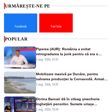
URMĂREȘTE-NE PE
Facebook
YouTube
POPULAR
Piperea (AUR): România a evitat
retrogradarea la junk pentru că era o
catastrofă pentru bănci și fondurile de
2 aug. 2026, 10:01
pensii
Mobilizare masivă pe Dunăre, pentru
salvarea producției la Cernavodă. Armata
va detona o stâncă și va devia apa
2 aug. 2026, 10:07
fluviului - IMAGINI AERIENE
Dorina Barcari dă în vileag șmecheria
înghețării pensiilor. Sumele uriașe
pierdute de fiecare român
2 aug. 2026, 10:09