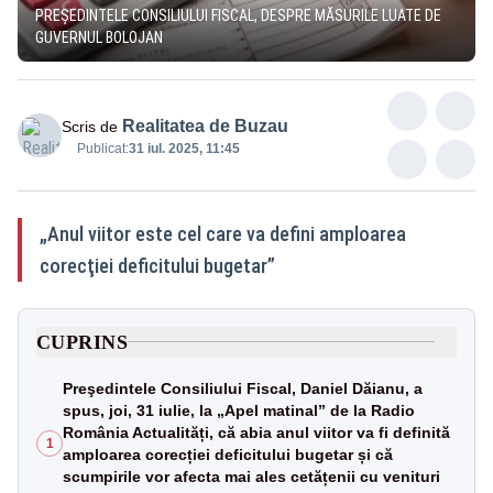
PREŞEDINTELE CONSILIULUI FISCAL, DESPRE MĂSURILE LUATE DE
GUVERNUL BOLOJAN
Realitatea de Buzau
Scris de
Publicat:
31 iul. 2025, 11:45
„Anul viitor este cel care va defini amploarea
corecţiei deficitului bugetar”
CUPRINS
Preşedintele Consiliului Fiscal, Daniel Dăianu, a
spus, joi, 31 iulie, la „Apel matinal” de la Radio
România Actualități, că abia anul viitor va fi definită
1
amploarea corecției deficitului bugetar și că
scumpirile vor afecta mai ales cetățenii cu venituri