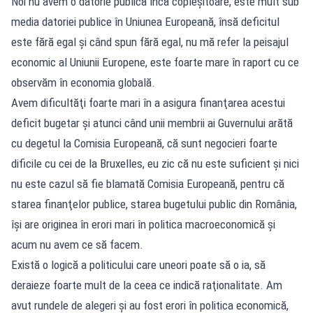
Noi nu avem o datorie publică încă copleşitoare, este mult sub
media datoriei publice în Uniunea Europeană, însă deficitul
este fără egal şi când spun fără egal, nu mă refer la peisajul
economic al Uniunii Europene, este foarte mare în raport cu ce
observăm în economia globală.
Avem dificultăţi foarte mari în a asigura finanţarea acestui
deficit bugetar şi atunci când unii membrii ai Guvernului arătă
cu degetul la Comisia Europeană, că sunt negocieri foarte
dificile cu cei de la Bruxelles, eu zic că nu este suficient şi nici
nu este cazul să fie blamată Comisia Europeană, pentru că
starea finanţelor publice, starea bugetului public din România,
îşi are originea în erori mari în politica macroeconomică şi
acum nu avem ce să facem.
Există o logică a politicului care uneori poate să o ia, să
deraieze foarte mult de la ceea ce indică raţionalitate. Am
avut rundele de alegeri şi au fost erori în politica economică,