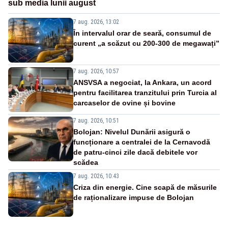
sub media lunii august
7 aug. 2026, 13:02
În intervalul orar de seară, consumul de
curent „a scăzut cu 200-300 de megawați”
7 aug. 2026, 10:57
ANSVSA a negociat, la Ankara, un acord
pentru facilitarea tranzitului prin Turcia al
carcaselor de ovine și bovine
7 aug. 2026, 10:51
Bolojan: Nivelul Dunării asigură o
funcționare a centralei de la Cernavodă
de patru-cinci zile dacă debitele vor
scădea
7 aug. 2026, 10:43
Criza din energie. Cine scapă de măsurile
de raționalizare impuse de Bolojan