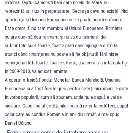
externă, faptul că aceşti bani care ne vin de afară, nu
reprezintă un flux în perpetuitate. Deci aşa ceva nu există. Nici
apartenţa la Uniunea Europeană nu te poate ocroti suficient.
Este drept, fiind stat membru al Uniunii Europeane, România
nu are cum să dea faliment şi nu va da faliment, dar
suferinţele sunt foarte, foarte mari când ajungi la o limită,
atunci când finanţarea nu poate să fie obţinută fără nişte
condiţionalităţi foarte, foarte stricte, aşa cum s-a întâmplat şi
în 2009-2010, vă aduceţi aminte.
A operat o troică Fondul Monetar, Banca Mondială, Uniunea
Europeană şi a fost foarte greu pentru cetăţenii români. Există
în vorba populară, cum să spunem, unde nu e capul, e vai de
picioare. Capul, nu al cetăţenilor, nu mă refer la cetăţeni, capul
celor care au condus România în anii din urmă”, a mai spus
Daniel Dăianu.
„Este un mare semn de întrebare ce se va