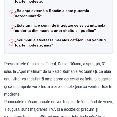
foarte modeste.
„Balanţa externă a România este puternic
2
dezechilibrată”
„Este un mare semn de întrebare ce se va întâmpla
3
cu dorita diminuare a unor cheltuieli publice”
„Scumpirile afectează mai ales cetățenii cu venituri
4
foarte modeste, mici”
Preşedintele Consiliului Fiscal, Daniel Dăianu, a spus, joi, 31
iulie, la „Apel matinal” de la Radio România Actualități, că abia
anul viitor va fi definită amploarea corecției deficitului bugetar
și că scumpirile vor afecta mai ales cetățenii cu venituri foarte
modeste.
Principalele măsuri fiscale ce vor fi aplicate începând de vineri,
1 august, sunt majorarea TVA și a accizelor, precum și
extinderea bazei de plătitori pentru contribuția la sănătate.