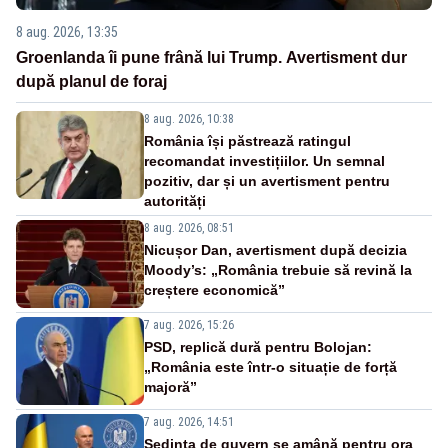
8 aug. 2026, 13:35
Groenlanda îi pune frână lui Trump. Avertisment dur
după planul de foraj
8 aug. 2026, 10:38
România își păstrează ratingul
recomandat investițiilor. Un semnal
pozitiv, dar și un avertisment pentru
autorități
8 aug. 2026, 08:51
Nicușor Dan, avertisment după decizia
Moody’s: „România trebuie să revină la
creștere economică”
7 aug. 2026, 15:26
PSD, replică dură pentru Bolojan:
„România este într-o situație de forță
majoră”
7 aug. 2026, 14:51
Ședința de guvern se amână pentru ora