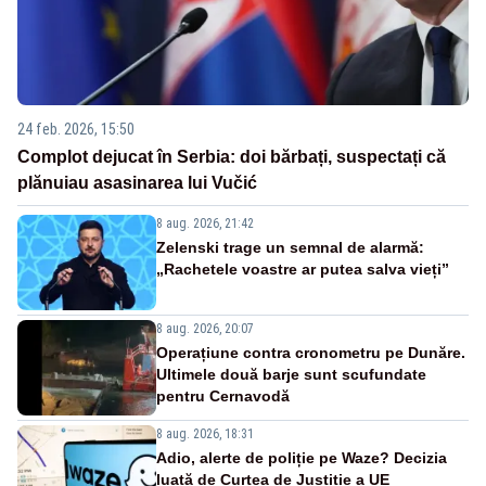
24 feb. 2026, 15:50
Complot dejucat în Serbia: doi bărbați, suspectați că
plănuiau asasinarea lui Vučić
8 aug. 2026, 21:42
Zelenski trage un semnal de alarmă:
„Rachetele voastre ar putea salva vieți”
8 aug. 2026, 20:07
Operațiune contra cronometru pe Dunăre.
Ultimele două barje sunt scufundate
pentru Cernavodă
8 aug. 2026, 18:31
Adio, alerte de poliție pe Waze? Decizia
luată de Curtea de Justiție a UE