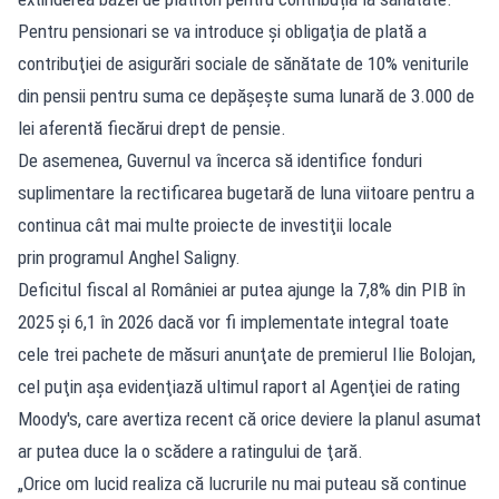
Pentru pensionari se va introduce şi obligaţia de plată a
contribuţiei de asigurări sociale de sănătate de 10% veniturile
din pensii pentru suma ce depăşeşte suma lunară de 3.000 de
lei aferentă fiecărui drept de pensie.
De asemenea, Guvernul va încerca să identifice fonduri
suplimentare la rectificarea bugetară de luna viitoare pentru a
continua cât mai multe proiecte de investiţii locale
prin programul Anghel Saligny.
Deficitul fiscal al României ar putea ajunge la 7,8% din PIB în
2025 şi 6,1 în 2026 dacă vor fi implementate integral toate
cele trei pachete de măsuri anunţate de premierul Ilie Bolojan,
cel puţin aşa evidenţiază ultimul raport al Agenţiei de rating
Moody's, care avertiza recent că orice deviere la planul asumat
ar putea duce la o scădere a ratingului de ţară.
„Orice om lucid realiza că lucrurile nu mai puteau să continue