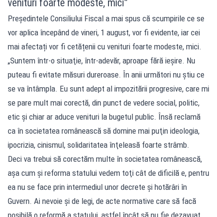
venituri foarte modeste, mici”
Președintele Consiliului Fiscal a mai spus că scumpirile ce se
vor aplica începând de vineri, 1 august, vor fi evidente, iar cei
mai afectați vor fi cetățenii cu venituri foarte modeste, mici.
„Suntem într-o situaţie, într-adevăr, aproape fără ieşire. Nu
puteau fi evitate măsuri dureroase. În anii următori nu ştiu ce
se va întâmpla. Eu sunt adept al impozitării progresive, care mi
se pare mult mai corectă, din punct de vedere social, politic,
etic şi chiar ar aduce venituri la bugetul public. Însă reclamă
ca în societatea românească să domine mai puţin ideologia,
ipocrizia, cinismul, solidaritatea înţeleasă foarte strâmb.
Deci va trebui să corectăm multe în societatea românească,
aşa cum şi reforma statului vedem toţi cât de dificilă e, pentru
ea nu se face prin intermediul unor decrete şi hotărâri în
Guvern. Ai nevoie şi de legi, de acte normative care să facă
posibilă o reformă a statului, astfel încât să nu fie dezavuat