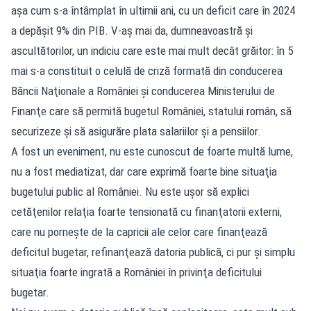
aşa cum s-a întâmplat în ultimii ani, cu un deficit care în 2024
a depăşit 9% din PIB. V-aş mai da, dumneavoastră şi
ascultătorilor, un indiciu care este mai mult decât grăitor: în 5
mai s-a constituit o celulă de criză formată din conducerea
Băncii Naţionale a României şi conducerea Ministerului de
Finanţe care să permită bugetul României, statului român, să
securizeze şi să asigurăre plata salariilor şi a pensiilor.
A fost un eveniment, nu este cunoscut de foarte multă lume,
nu a fost mediatizat, dar care exprimă foarte bine situaţia
bugetului public al României. Nu este uşor să explici
cetăţenilor relaţia foarte tensionată cu finanţatorii externi,
care nu porneşte de la capricii ale celor care finanţează
deficitul bugetar, refinanţează datoria publică, ci pur şi simplu
situaţia foarte ingrată a României în privinţa deficitului
bugetar.