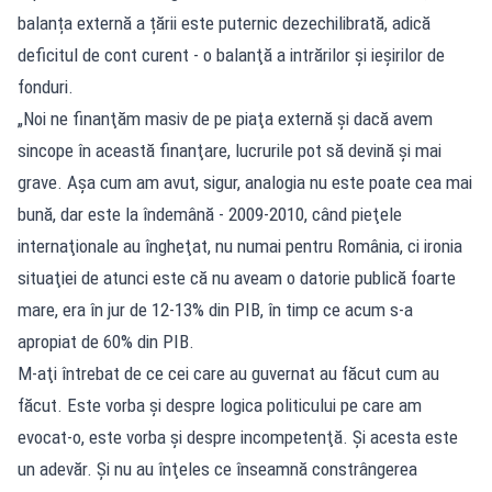
balanța externă a țării este puternic dezechilibrată, adică
deficitul de cont curent - o balanţă a intrărilor şi ieşirilor de
fonduri.
„Noi ne finanţăm masiv de pe piaţa externă şi dacă avem
sincope în această finanţare, lucrurile pot să devină şi mai
grave. Aşa cum am avut, sigur, analogia nu este poate cea mai
bună, dar este la îndemână - 2009-2010, când pieţele
internaţionale au îngheţat, nu numai pentru România, ci ironia
situaţiei de atunci este că nu aveam o datorie publică foarte
mare, era în jur de 12-13% din PIB, în timp ce acum s-a
apropiat de 60% din PIB.
M-aţi întrebat de ce cei care au guvernat au făcut cum au
făcut. Este vorba şi despre logica politicului pe care am
evocat-o, este vorba şi despre incompetenţă. Şi acesta este
un adevăr. Şi nu au înţeles ce înseamnă constrângerea