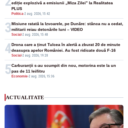
2
ediție explozivă a emisiunii „Miza Zilei” la Realitatea
PLUS
Politica
-
2 aug. 2026, 15:42
3
Misiune ratată la Izvoarele, pe Dunăre: stânca nu a cedat,
militarii reiau detonările luni – VIDEO
Social
-
2 aug. 2026, 15:48
4
Drona care a ținut Tulcea în alertă a zburat 20 de minute
deasupra apelor României. Au fost ridicate două F-16
Social
-
2 aug. 2026, 19:28
5
Carburanții s-au scumpit din nou, motorina este la un
pas de 11 lei/litru
Economie
-
2 aug. 2026, 15:36
ACTUALITATE