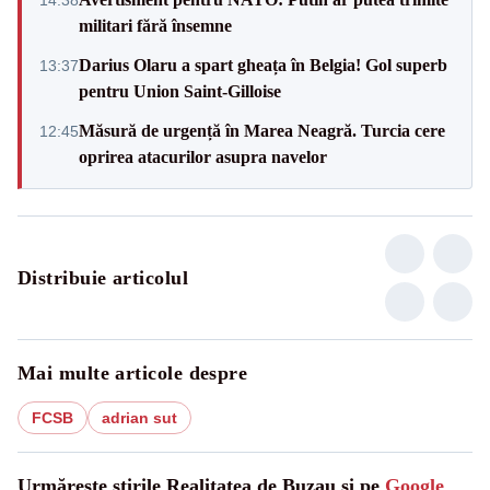
militari fără însemne
Darius Olaru a spart gheața în Belgia! Gol superb
13:37
pentru Union Saint-Gilloise
Măsură de urgență în Marea Neagră. Turcia cere
12:45
oprirea atacurilor asupra navelor
Distribuie articolul
Mai multe articole despre
FCSB
adrian sut
Urmărește știrile Realitatea de Buzau și pe
Google