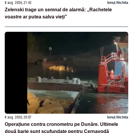
8 aug. 2026, 21:42
Ionuț Nichita
Zelenski trage un semnal de alarmă: „Rachetele
voastre ar putea salva vieți”
8 aug. 2026, 20:07
Ionuț Nichita
Operațiune contra cronometru pe Dunăre. Ultimele
două barje sunt scufundate pentru Cernavodă