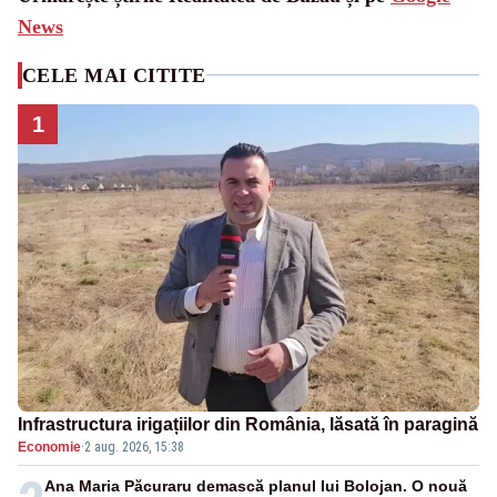
News
CELE MAI CITITE
1
Infrastructura irigațiilor din România, lăsată în paragină
Economie
·
2 aug. 2026, 15:38
Ana Maria Păcuraru demască planul lui Bolojan. O nouă