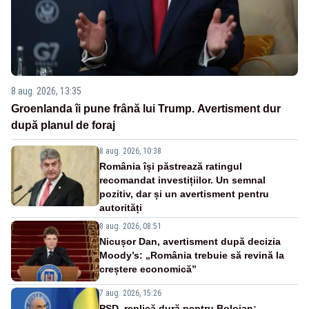
8 aug. 2026, 13:35
Groenlanda îi pune frână lui Trump. Avertisment dur
după planul de foraj
8 aug. 2026, 10:38
România își păstrează ratingul
recomandat investițiilor. Un semnal
pozitiv, dar și un avertisment pentru
autorități
8 aug. 2026, 08:51
Nicușor Dan, avertisment după decizia
Moody’s: „România trebuie să revină la
creștere economică”
7 aug. 2026, 15:26
PSD, replică dură pentru Bolojan: