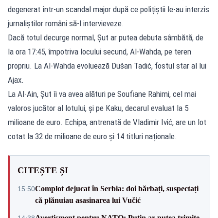
degenerat într-un scandal major după ce polițiștii le-au interzis
jurnaliștilor români să-l intervieveze.
Dacă totul decurge normal, Șut ar putea debuta sâmbătă, de
la ora 17:45, împotriva locului secund, Al-Wahda, pe teren
propriu. La Al-Wahda evoluează Dušan Tadić, fostul star al lui
Ajax.
La Al-Ain, Șut îi va avea alături pe Soufiane Rahimi, cel mai
valoros jucător al lotului, și pe Kaku, decarul evaluat la 5
milioane de euro. Echipa, antrenată de Vladimir Ivić, are un lot
cotat la 32 de milioane de euro și 14 titluri naționale.
CITEȘTE ȘI
Complot dejucat în Serbia: doi bărbați, suspectați
15:50
că plănuiau asasinarea lui Vučić
Avertisment pentru NATO: Putin ar putea trimite
14:38