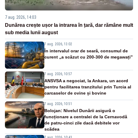
7 aug. 2026, 14:03
Dunărea crește ușor la intrarea în țară, dar rămâne mult
sub media lunii august
7 aug. 2026, 13:02
În intervalul orar de seară, consumul de
curent „a scăzut cu 200-300 de megawați”
7 aug. 2026, 10:57
ANSVSA a negociat, la Ankara, un acord
pentru facilitarea tranzitului prin Turcia al
carcaselor de ovine și bovine
7 aug. 2026, 10:51
Bolojan: Nivelul Dunării asigură o
funcționare a centralei de la Cernavodă
de patru-cinci zile dacă debitele vor
scădea
7 aug. 2026, 10:43