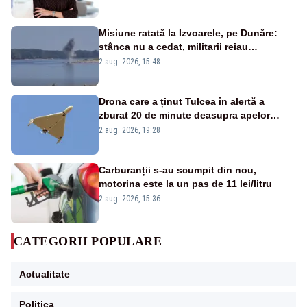
Misiune ratată la Izvoarele, pe Dunăre:
stânca nu a cedat, militarii reiau
detonările luni – VIDEO
2 aug. 2026, 15:48
Drona care a ținut Tulcea în alertă a
zburat 20 de minute deasupra apelor
României. Au fost ridicate două F-16
2 aug. 2026, 19:28
Carburanții s-au scumpit din nou,
motorina este la un pas de 11 lei/litru
2 aug. 2026, 15:36
CATEGORII POPULARE
Actualitate
Politica