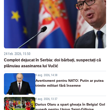
24 feb. 2026, 15:50
Complot dejucat în Serbia: doi bărbați, suspectați că
plănuiau asasinarea lui Vučić
9 aug. 2026, 14:38
Avertisment pentru NATO: Putin ar putea
trimite militari fără însemne
9 aug. 2026, 13:37
Darius Olaru a spart gheața în Belgia! Gol
superb pentru Union Saint-Gilloise