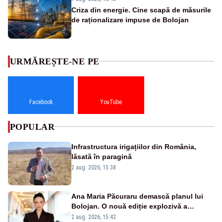
Criza din energie. Cine scapă de măsurile
de raționalizare impuse de Bolojan
URMĂREȘTE-NE PE
Facebook
YouTube
POPULAR
Infrastructura irigațiilor din România,
lăsată în paragină
2 aug. 2026, 15:38
Ana Maria Păcuraru demască planul lui
Bolojan. O nouă ediție explozivă a
emisiunii „Miza Zilei” la Realitatea PLUS
2 aug. 2026, 15:42