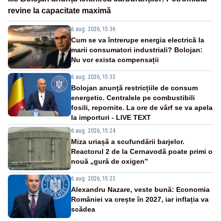
revine la capacitate maximă
6 aug. 2026, 15:36
Cum se va întrerupe energia electrică la
marii consumatori industriali? Bolojan:
Nu vor exista compensații
6 aug. 2026, 15:33
Bolojan anunță restricțiile de consum
energetic. Centralele pe combustibili
fosili, repornite. La ore de vârf se va apela
la importuri - LIVE TEXT
6 aug. 2026, 15:24
Miza uriașă a scufundării barjelor.
Reactorul 2 de la Cernavodă poate primi o
nouă „gură de oxigen”
6 aug. 2026, 15:23
Alexandru Nazare, veste bună: Economia
României va crește în 2027, iar inflația va
scădea