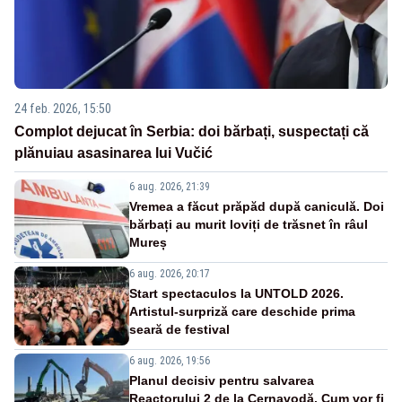
24 feb. 2026, 15:50
Complot dejucat în Serbia: doi bărbați, suspectați că
plănuiau asasinarea lui Vučić
6 aug. 2026, 21:39
Vremea a făcut prăpăd după caniculă. Doi
bărbați au murit loviți de trăsnet în râul
Mureș
6 aug. 2026, 20:17
Start spectaculos la UNTOLD 2026.
Artistul-surpriză care deschide prima
seară de festival
6 aug. 2026, 19:56
Planul decisiv pentru salvarea
Reactorului 2 de la Cernavodă. Cum vor fi