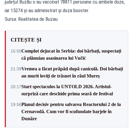
județul Buzău s-au vaccinat 78811 persoane cu ambele doze,
iar 15274 și-au administrat și doza booster.
Sursa: Realitatea de Buzau
CITEȘTE ȘI
Complot dejucat în Serbia: doi bărbați, suspectați
15:50
că plănuiau asasinarea lui Vučić
Vremea a făcut prăpăd după caniculă. Doi bărbați
21:39
au murit loviți de trăsnet în râul Mureș
Start spectaculos la UNTOLD 2026. Artistul-
20:17
surpriză care deschide prima seară de festival
Planul decisiv pentru salvarea Reactorului 2 de la
19:56
Cernavodă. Cum vor fi scufundate barjele în
Dunăre