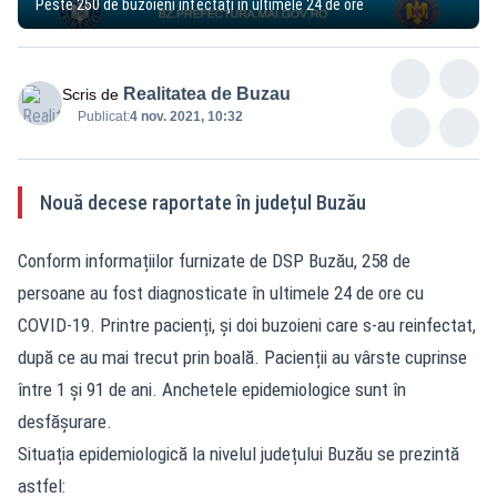
Peste 250 de buzoieni infectați în ultimele 24 de ore
Realitatea de Buzau
Scris de
Publicat:
4 nov. 2021, 10:32
Nouă decese raportate în județul Buzău
Conform informațiilor furnizate de DSP Buzău, 258 de
persoane au fost diagnosticate în ultimele 24 de ore cu
COVID-19. Printre pacienți, și doi buzoieni care s-au reinfectat,
după ce au mai trecut prin boală. Pacienții au vârste cuprinse
între 1 și 91 de ani. Anchetele epidemiologice sunt în
desfășurare.
Situația epidemiologică la nivelul județului Buzău se prezintă
astfel: