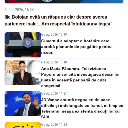
6 aug. 2026, 16:34
Ilie Bolojan evită un răspuns clar despre averea
partenerei sale: „Am respectat întotdeauna legea”
6 aug. 2026, 15:39
Guvernul a adoptat o hotărâre care
aprobă planurile de pregătire pentru
riscuri
6 aug. 2026, 15:18
Ana Maria Păcuraru: Televiziunea
Poporului solicită investigarea deciziilor
luate în această perioadă de criză
enegetică
6 aug. 2026, 11:27
JD Vance anunță negocieri de pace
dificile și îndelungate cu Iranul, în timp ce
Teheranul neagă existența discuțiilor cu
SUA
6 aug. 2026, 11:24