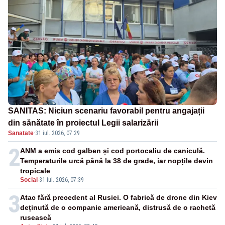
SANITAS: Niciun scenariu favorabil pentru angajații
din sănătate în proiectul Legii salarizării
Sanatate
·
31 iul. 2026, 07:29
2
ANM a emis cod galben și cod portocaliu de caniculă.
Temperaturile urcă până la 38 de grade, iar nopțile devin
tropicale
Social
-
31 iul. 2026, 07:39
3
Atac fără precedent al Rusiei. O fabrică de drone din Kiev
deținută de o companie americană, distrusă de o rachetă
rusească