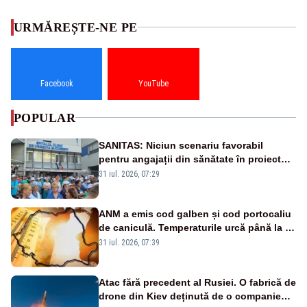
URMĂREȘTE-NE PE
Facebook
YouTube
POPULAR
SANITAS: Niciun scenariu favorabil
pentru angajații din sănătate în proiectul
Legii salarizării
31 iul. 2026, 07:29
ANM a emis cod galben și cod portocaliu
de caniculă. Temperaturile urcă până la 38
de grade, iar nopțile devin tropicale
31 iul. 2026, 07:39
Atac fără precedent al Rusiei. O fabrică de
drone din Kiev deținută de o companie