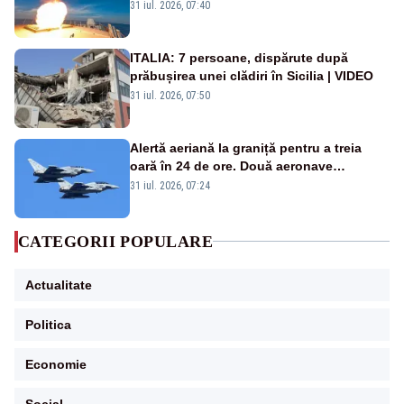
americană, distrusă de o rachetă
31 iul. 2026, 07:40
rusească
ITALIA: 7 persoane, dispărute după
prăbușirea unei clădiri în Sicilia | VIDEO
31 iul. 2026, 07:50
Alertă aeriană la graniță pentru a treia
oară în 24 de ore. Două aeronave
Eurofighter britanice au fost ridicate de la
31 iul. 2026, 07:24
sol
CATEGORII POPULARE
Actualitate
Politica
Economie
Social