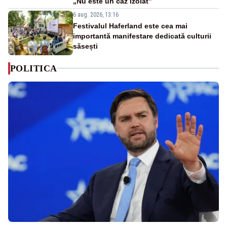
„Nu este un caz izolat”
6 aug. 2026, 13:16
Festivalul Haferland este cea mai
importantă manifestare dedicată culturii
săsești
POLITICA