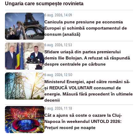
Ungaria care scumpește rovinieta
6 aug. 2026, 14:09
Canicula pune presiune pe economia
Europei și schimbă comportamentul de
consum (analiză)
6 aug. 2026, 12:53
Sfidare uriașă din partea premierului
demis Ilie Bolojan. A refuzat să răspundă
despre centralele pe cărbune
6 aug. 2026, 12:50
Ministerul Energiei, apel către români să-
și REDUCĂ VOLUNTAR consumul de
energie. Măsură fără precedent în ultimele
decenii
6 aug. 2026, 11:18
Cât a ajuns să coste o cazare la Cluj-
Napoca în weekendul UNTOLD 2026:
Prețuri record pe noapte