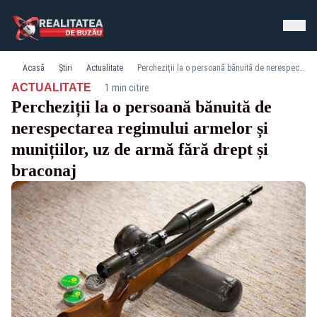
Acasă
Știri
Actualitate
Percheziții la o persoană bănuită de nerespectarea regimului armelor și munițiilor, uz de armă fără drept și braconaj
·
ACTUALITATE
1 min citire
Percheziții la o persoană bănuită de
nerespectarea regimului armelor și
munițiilor, uz de armă fără drept și
braconaj