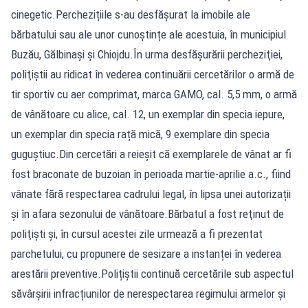
cinegetic.Perchezițiile s-au desfășurat la imobile ale
bărbatului sau ale unor cunoștințe ale acestuia, în municipiul
Buzău, Gălbinași și Chiojdu.În urma desfăşurării percheziţiei,
poliţiştii au ridicat în vederea continuării cercetărilor o armă de
tir sportiv cu aer comprimat, marca GAMO, cal. 5,5 mm, o armă
de vânătoare cu alice, cal. 12, un exemplar din specia iepure,
un exemplar din specia rață mică, 9 exemplare din specia
guguștiuc.Din cercetări a reieșit că exemplarele de vânat ar fi
fost braconate de buzoian în perioada martie-aprilie a.c., fiind
vânate fără respectarea cadrului legal, în lipsa unei autorizații
și în afara sezonului de vânătoare.Bărbatul a fost reţinut de
poliţişti și, în cursul acestei zile urmează a fi prezentat
parchetului, cu propunere de sesizare a instanței în vederea
arestării preventive.Polițiștii continuă cercetările sub aspectul
săvârșirii infracțiunilor de nerespectarea regimului armelor și