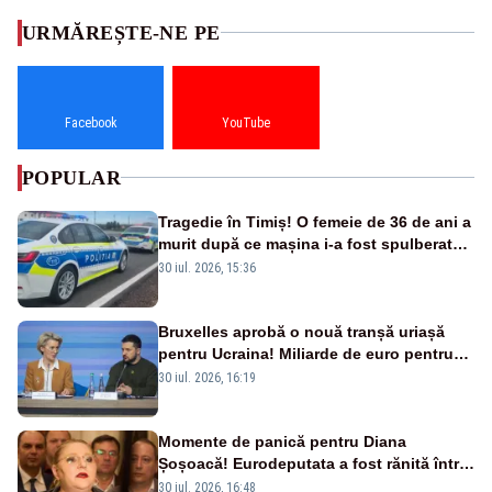
URMĂREȘTE-NE PE
Facebook
YouTube
POPULAR
Tragedie în Timiș! O femeie de 36 de ani a
murit după ce mașina i-a fost spulberată
de tren
30 iul. 2026, 15:36
Bruxelles aprobă o nouă tranșă uriașă
pentru Ucraina! Miliarde de euro pentru
armament și apărare
30 iul. 2026, 16:19
Momente de panică pentru Diana
Șoșoacă! Eurodeputata a fost rănită într-
un accident rutier
30 iul. 2026, 16:48