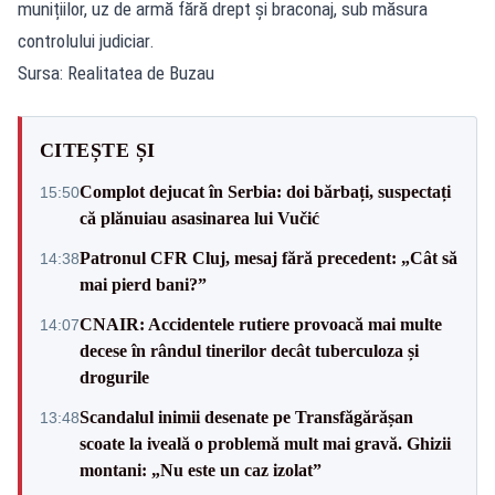
munițiilor, uz de armă fără drept și braconaj, sub măsura
controlului judiciar.
Sursa: Realitatea de Buzau
CITEȘTE ȘI
Complot dejucat în Serbia: doi bărbați, suspectați
15:50
că plănuiau asasinarea lui Vučić
Patronul CFR Cluj, mesaj fără precedent: „Cât să
14:38
mai pierd bani?”
CNAIR: Accidentele rutiere provoacă mai multe
14:07
decese în rândul tinerilor decât tuberculoza și
drogurile
Scandalul inimii desenate pe Transfăgărășan
13:48
scoate la iveală o problemă mult mai gravă. Ghizii
montani: „Nu este un caz izolat”