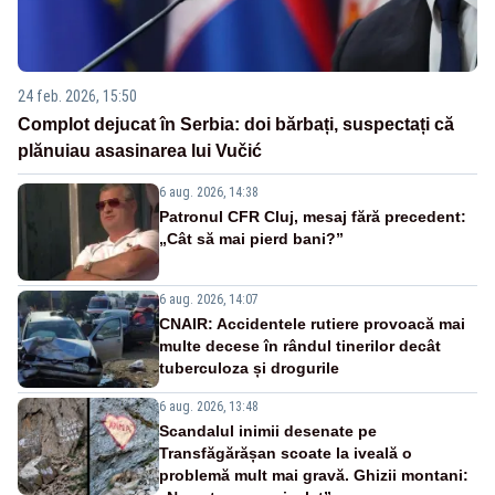
24 feb. 2026, 15:50
Complot dejucat în Serbia: doi bărbați, suspectați că
plănuiau asasinarea lui Vučić
6 aug. 2026, 14:38
Patronul CFR Cluj, mesaj fără precedent:
„Cât să mai pierd bani?”
6 aug. 2026, 14:07
CNAIR: Accidentele rutiere provoacă mai
multe decese în rândul tinerilor decât
tuberculoza și drogurile
6 aug. 2026, 13:48
Scandalul inimii desenate pe
Transfăgărășan scoate la iveală o
problemă mult mai gravă. Ghizii montani: