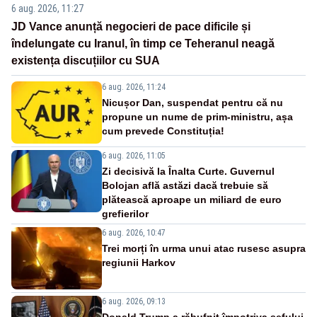
6 aug. 2026, 11:27
JD Vance anunță negocieri de pace dificile și
îndelungate cu Iranul, în timp ce Teheranul neagă
existența discuțiilor cu SUA
6 aug. 2026, 11:24
Nicușor Dan, suspendat pentru că nu
propune un nume de prim-ministru, așa
cum prevede Constituția!
6 aug. 2026, 11:05
Zi decisivă la Înalta Curte. Guvernul
Bolojan află astăzi dacă trebuie să
plătească aproape un miliard de euro
grefierilor
6 aug. 2026, 10:47
Trei morți în urma unui atac rusesc asupra
regiunii Harkov
6 aug. 2026, 09:13