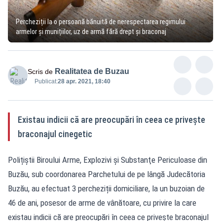
Percheziții la o persoană bănuită de nerespectarea regimului
armelor și munițiilor, uz de armă fără drept și braconaj
Realitatea de Buzau
Scris de
Publicat:
28 apr. 2021, 18:40
Existau indicii că are preocupări în ceea ce priveşte
braconajul cinegetic
Polițiștii Biroului Arme, Explozivi şi Substanţe Periculoase din
Buzău, sub coordonarea Parchetului de pe lângă Judecătoria
Buzău, au efectuat 3 percheziții domiciliare, la un buzoian de
46 de ani, posesor de arme de vânătoare, cu privire la care
existau indicii că are preocupări în ceea ce priveşte braconajul