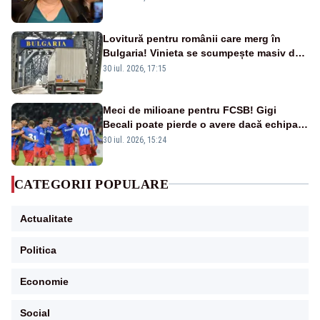
Lovitură pentru românii care merg în
Bulgaria! Vinieta se scumpește masiv de
la 1 august
30 iul. 2026, 17:15
Meci de milioane pentru FCSB! Gigi
Becali poate pierde o avere dacă echipa
este eliminată de FK Auda
30 iul. 2026, 15:24
CATEGORII POPULARE
Actualitate
Politica
Economie
Social