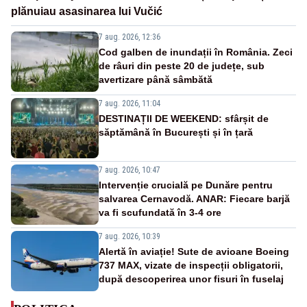
plănuiau asasinarea lui Vučić
7 aug. 2026, 12:36
Cod galben de inundații în România. Zeci
de râuri din peste 20 de județe, sub
avertizare până sâmbătă
7 aug. 2026, 11:04
DESTINAȚII DE WEEKEND: sfârșit de
săptămână în București și în țară
7 aug. 2026, 10:47
Intervenție crucială pe Dunăre pentru
salvarea Cernavodă. ANAR: Fiecare barjă
va fi scufundată în 3-4 ore
7 aug. 2026, 10:39
Alertă în aviație! Sute de avioane Boeing
737 MAX, vizate de inspecții obligatorii,
după descoperirea unor fisuri în fuselaj