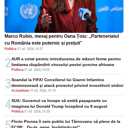
Marco Rubio, mesaj pentru Oana Țoiu: „Parteneriatul
cu România este puternic și prețuit”
Politica
·
31 iul. 2026, 14:37
2
AUR a votat pentru introducerea de măsuri ferme pentru
limitarea răspândirii virusului pestei porcine africane
Politica
-
31 iul. 2026, 14:55
3
Scandal la FIFA! Consilierul lui Gianni Infantino
demisionează și atacă proiectul privind investitorii străini
Actualitate
-
31 iul. 2026, 15:10
4
SUA: Guvernul va începe să emită paşapoarte cu
imaginea lui Donald Trump începând cu 8 august
Politica
-
31 iul. 2026, 15:20
5
Florin Prunea îi cere public lui Târnovanu să plece de la
FCSB: „Du-te, nene, învârtindu-te!”