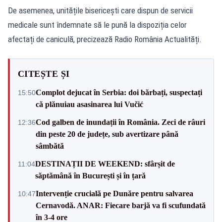
De asemenea, unitățile bisericești care dispun de servicii
medicale sunt îndemnate să le pună la dispoziția celor
afectați de caniculă, precizează Radio România Actualități.
CITEȘTE ȘI
Complot dejucat în Serbia: doi bărbați, suspectați
15:50
că plănuiau asasinarea lui Vučić
Cod galben de inundații în România. Zeci de râuri
12:36
din peste 20 de județe, sub avertizare până
sâmbătă
DESTINAȚII DE WEEKEND: sfârșit de
11:04
săptămână în București și în țară
Intervenție crucială pe Dunăre pentru salvarea
10:47
Cernavodă. ANAR: Fiecare barjă va fi scufundată
în 3-4 ore