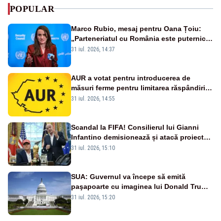
POPULAR
Marco Rubio, mesaj pentru Oana Țoiu:
„Parteneriatul cu România este puternic
și prețuit”
31 iul. 2026, 14:37
AUR a votat pentru introducerea de
măsuri ferme pentru limitarea răspândirii
virusului pestei porcine africane
31 iul. 2026, 14:55
Scandal la FIFA! Consilierul lui Gianni
Infantino demisionează și atacă proiectul
privind investitorii străini
31 iul. 2026, 15:10
SUA: Guvernul va începe să emită
paşapoarte cu imaginea lui Donald Trump
începând cu 8 august
31 iul. 2026, 15:20