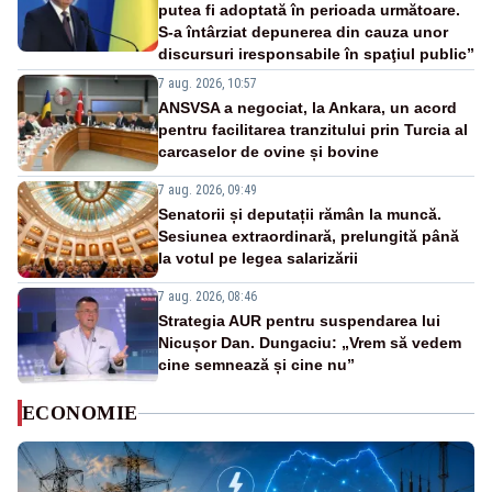
putea fi adoptată în perioada următoare.
S-a întârziat depunerea din cauza unor
discursuri iresponsabile în spaţiul public”
7 aug. 2026, 10:57
ANSVSA a negociat, la Ankara, un acord
pentru facilitarea tranzitului prin Turcia al
carcaselor de ovine și bovine
7 aug. 2026, 09:49
Senatorii și deputații rămân la muncă.
Sesiunea extraordinară, prelungită până
la votul pe legea salarizării
7 aug. 2026, 08:46
Strategia AUR pentru suspendarea lui
Nicușor Dan. Dungaciu: „Vrem să vedem
cine semnează și cine nu”
ECONOMIE