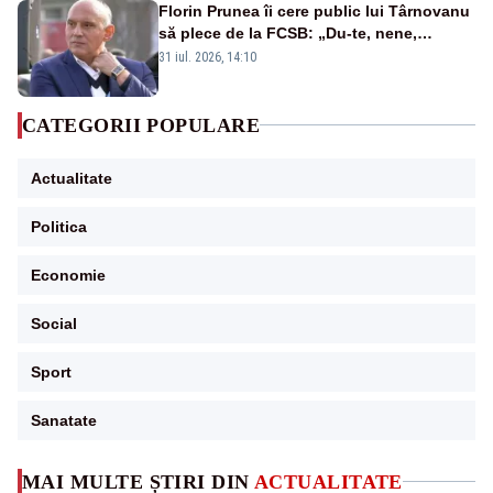
Florin Prunea îi cere public lui Târnovanu
să plece de la FCSB: „Du-te, nene,
învârtindu-te!”
31 iul. 2026, 14:10
CATEGORII POPULARE
Actualitate
Politica
Economie
Social
Sport
Sanatate
MAI MULTE ȘTIRI DIN
ACTUALITATE