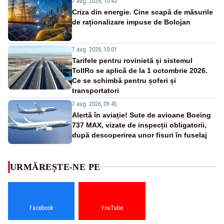
7 aug. 2026, 10:43
Criza din energie. Cine scapă de măsurile
de raționalizare impuse de Bolojan
7 aug. 2026, 10:01
Tarifele pentru rovinietă și sistemul
TollRo se aplică de la 1 octombrie 2026.
Ce se schimbă pentru șoferi și
transportatori
7 aug. 2026, 09:45
Alertă în aviație! Sute de avioane Boeing
737 MAX, vizate de inspecții obligatorii,
după descoperirea unor fisuri în fuselaj
URMĂREȘTE-NE PE
Facebook
YouTube