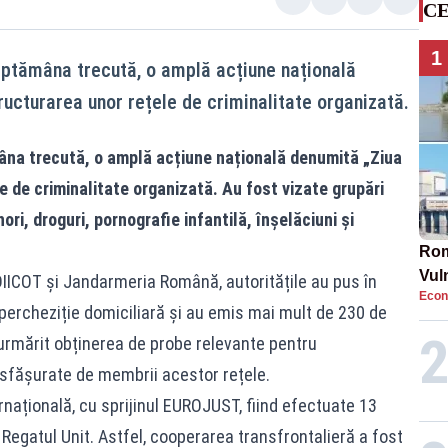
CE
1
ăptămâna trecută, o amplă acțiune națională
ructurarea unor rețele de criminalitate organizată.
na trecută, o amplă acțiune națională denumită „Ziua
e de criminalitate organizată. Au fost vizate grupări
ori, droguri, pornografie infantilă, înșelăciuni și
Rom
Vul
 DIICOT și Jandarmeria Română, autoritățile au pus în
Econ
pun
ercheziție domiciliară și au emis mai mult de 230 de
cun
rmărit obținerea de probe relevante pentru
esfășurate de membrii acestor rețele.
națională, cu sprijinul EUROJUST, fiind efectuate 13
 Regatul Unit. Astfel, cooperarea transfrontalieră a fost