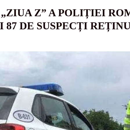
„ZIUA Z” A POLIȚIEI RO
I 87 DE SUSPECȚI REȚIN