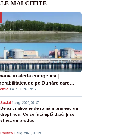
LE MAI CITITE
ânia în alertă energetică |
nerabilitatea de pe Dunăre care
omie
·
1 aug. 2026, 09:32
e în pericol Centrala Cernavodă era
oscută de pe vremea lui Ceaușescu
2
Social
-
1 aug. 2026, 09:37
De azi, milioane de români primesc un
drept nou. Ce se întâmplă dacă ți se
strică un produs
Politica
-
1 aug. 2026, 09:39