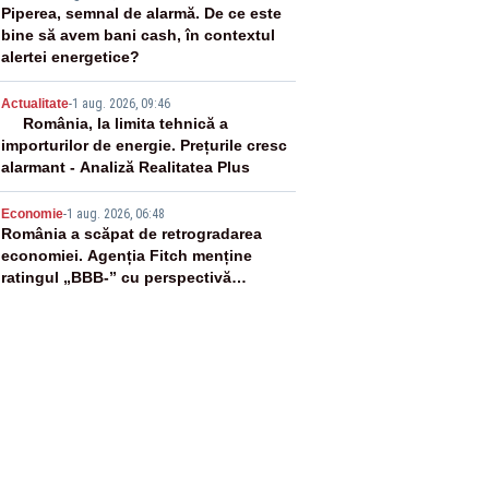
3
Piperea, semnal de alarmă. De ce este
bine să avem bani cash, în contextul
alertei energetice?
4
Actualitate
-
1 aug. 2026, 09:46
România, la limita tehnică a
importurilor de energie. Prețurile cresc
alarmant - Analiză Realitatea Plus
5
Economie
-
1 aug. 2026, 06:48
România a scăpat de retrogradarea
economiei. Agenția Fitch menține
ratingul „BBB-” cu perspectivă
negativă