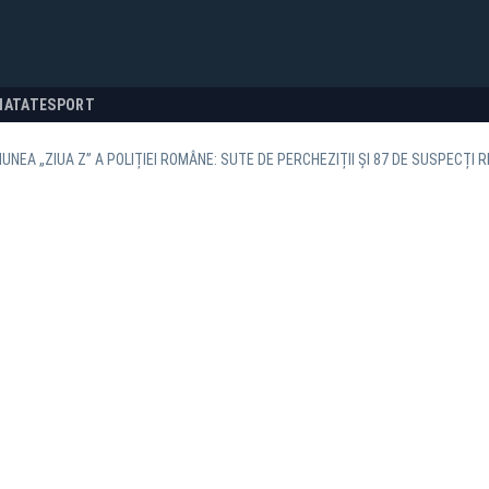
NATATE
SPORT
UNEA „ZIUA Z” A POLIȚIEI ROMÂNE: SUTE DE PERCHEZIȚII ȘI 87 DE SUSPECȚI