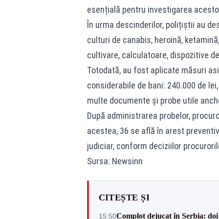
esențială pentru investigarea acesto
În urma descinderilor, polițiștii au 
culturi de canabis, heroină, ketamină,
cultivare, calculatoare, dispozitive d
Totodată, au fost aplicate măsuri as
considerabile de bani: 240.000 de lei,
multe documente și probe utile anche
După administrarea probelor, procuro
acestea, 36 se află în arest preventiv,
judiciar, conform deciziilor procurori
Sursa: Newsinn
CITEȘTE ȘI
Complot dejucat în Serbia: doi 
15:50