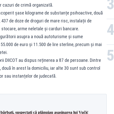
r cazuri de crimă organizată.
descoperit șase kilograme de substanțe psihoactive, două
 437 de doze de droguri de mare risc, instalații de
e stocare, arme neletale și carduri bancare.
igurătorii asupra a nouă autoturisme și sume
 55.000 de euro și 11.500 de lire sterline, precum și mai
tei.
rii DIICOT au dispus reținerea a 87 de persoane. Dintre
 două în arest la domiciliu, iar alte 30 sunt sub control
lor sau instanțelor de judecată.
bărbați, suspectați că plănuiau asasinarea lui Vučić